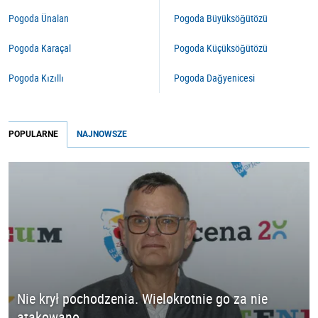
Pogoda Ünalan
Pogoda Büyüksöğütözü
Pogoda Karaçal
Pogoda Küçüksöğütözü
Pogoda Kızıllı
Pogoda Dağyenicesi
POPULARNE
NAJNOWSZE
Nie krył pochodzenia. Wielokrotnie go za nie
atakowano