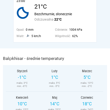
23:00
21°C
Bezchmurnie, słonecznie
Odczuwalna
22°C
Opad:
0 mm
Ciśnienie:
1004 hPa
Wiatr:
5 km/h
Wilgotność:
62%
Balçıkhisar - średnie temperatury
Styczeń
Luty
Marzec
-1°C
1°C
5°C
maks. 3°C
maks. 5°C
maks. 10°C
min. -6°C
min. -5°C
min. -2°C
Kwiecień
Maj
Czerwiec
10°C
14°C
18°C
maks. 15°C
maks. 20°C
maks. 24°C