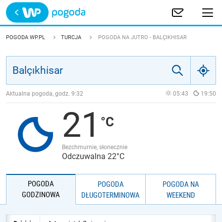
Trwa ładowanie
POLSKA
POGODA WP.PL
TURCJA
POGODA NA JUTRO - BALÇIKHISAR
EUROPA
ŚWIAT
Aktualna pogoda, godz.
9:32
05:43
19:50
21
JAKOŚĆ POWIETRZA
Bezchmurnie, słonecznie
Odczuwalna 22°C
POGODA
POGODA
POGODA NA
GODZINOWA
DŁUGOTERMINOWA
WEEKEND