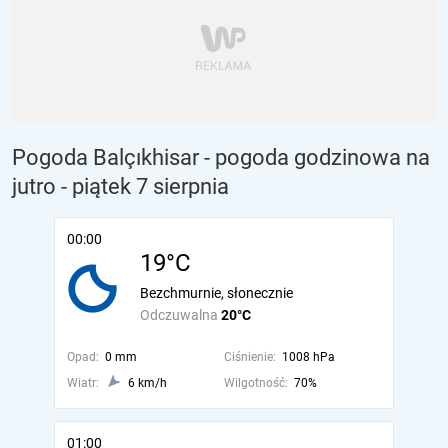
Pogoda Balçıkhisar - pogoda godzinowa na
jutro
- piątek 7 sierpnia
00:00
19°C
Bezchmurnie, słonecznie
Odczuwalna
20°C
Opad:
0 mm
Ciśnienie:
1008 hPa
Wiatr:
6 km/h
Wilgotność:
70%
01:00