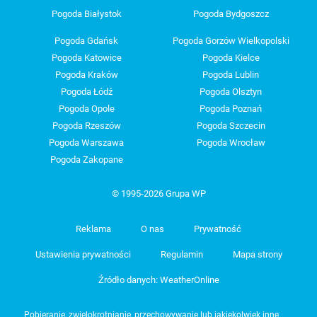
Pogoda Białystok
Pogoda Bydgoszcz
Pogoda Gdańsk
Pogoda Gorzów Wielkopolski
Pogoda Katowice
Pogoda Kielce
Pogoda Kraków
Pogoda Lublin
Pogoda Łódź
Pogoda Olsztyn
Pogoda Opole
Pogoda Poznań
Pogoda Rzeszów
Pogoda Szczecin
Pogoda Warszawa
Pogoda Wrocław
Pogoda Zakopane
© 1995-2026 Grupa WP
Reklama
O nas
Prywatność
Ustawienia prywatności
Regulamin
Mapa strony
Źródło danych: WeatherOnline
Pobieranie, zwielokrotnianie, przechowywanie lub jakiekolwiek inne