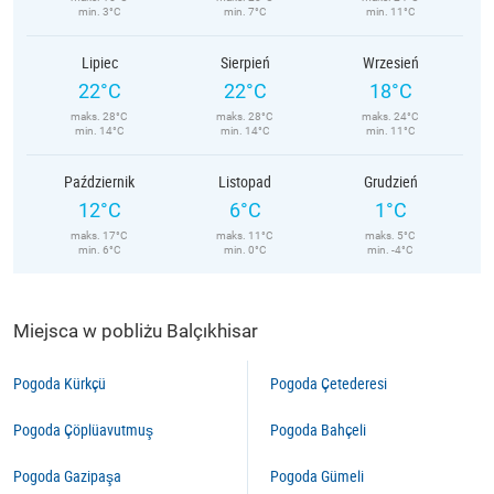
min. 3°C
min. 7°C
min. 11°C
Lipiec
Sierpień
Wrzesień
22°C
22°C
18°C
maks. 28°C
maks. 28°C
maks. 24°C
min. 14°C
min. 14°C
min. 11°C
Październik
Listopad
Grudzień
12°C
6°C
1°C
maks. 17°C
maks. 11°C
maks. 5°C
min. 6°C
min. 0°C
min. -4°C
Miejsca w pobliżu Balçıkhisar
Pogoda Kürkçü
Pogoda Çetederesi
Pogoda Çöplüavutmuş
Pogoda Bahçeli
Pogoda Gazipaşa
Pogoda Gümeli