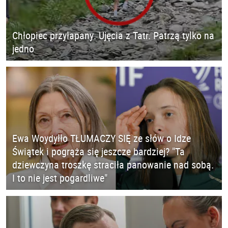
Chłopiec przyłapany. Ujęcia z Tatr. Patrzą tylko na
jedno
Ewa Woydyłło TŁUMACZY SIĘ ze słów o Idze
Świątek i pogrąża się jeszcze bardziej? "Ta
dziewczyna troszkę straciła panowanie nad sobą.
I to nie jest pogardliwe"