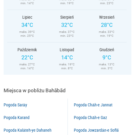
min. 14°C
min. 19°C
min. 23°C
Lipiec
Sierpień
Wrzesień
34°C
32°C
28°C
maks. 39°C
maks. 37°C
maks. 33°C
min. 25°C
min. 23°C
min. 19°C
Październik
Listopad
Grudzień
22°C
14°C
9°C
maks. 27°C
maks. 19°C
maks. 13°C
min. 14°C
min. 8°C
min. 3°C
Miejsca w pobliżu Bahābād
Pogoda Sarāy
Pogoda Chāh-e Jannat
Pogoda Karand
Pogoda Chāh-e Gaz
Pogoda Kalāteh-ye Dahaneh
Pogoda Jowzardān-e Soflá