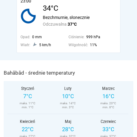
23:00
34°C
Bezchmurnie, słonecznie
Odczuwalna
37°C
Opad:
0 mm
Ciśnienie:
999 hPa
Wiatr:
5 km/h
Wilgotność:
11%
Bahābād - średnie temperatury
Styczeń
Luty
Marzec
7°C
10°C
16°C
maks. 11°C
maks. 14°C
maks. 20°C
min. 1°C
min. 3°C
min. 8°C
Kwiecień
Maj
Czerwiec
22°C
28°C
33°C
maks. 27°C
maks. 32°C
maks. 37°C