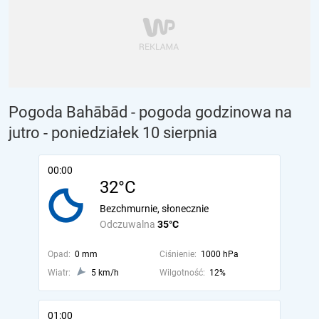
Pogoda Bahābād - pogoda godzinowa na
jutro
- poniedziałek 10 sierpnia
00:00
32°C
Bezchmurnie, słonecznie
Odczuwalna
35°C
Opad:
0 mm
Ciśnienie:
1000 hPa
Wiatr:
5 km/h
Wilgotność:
12%
01:00