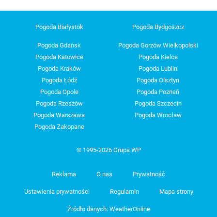
Pogoda Białystok
Pogoda Bydgoszcz
Pogoda Gdańsk
Pogoda Gorzów Wielkopolski
Pogoda Katowice
Pogoda Kielce
Pogoda Kraków
Pogoda Lublin
Pogoda Łódź
Pogoda Olsztyn
Pogoda Opole
Pogoda Poznań
Pogoda Rzeszów
Pogoda Szczecin
Pogoda Warszawa
Pogoda Wrocław
Pogoda Zakopane
© 1995-2026 Grupa WP
Reklama
O nas
Prywatność
Ustawienia prywatności
Regulamin
Mapa strony
Źródło danych: WeatherOnline