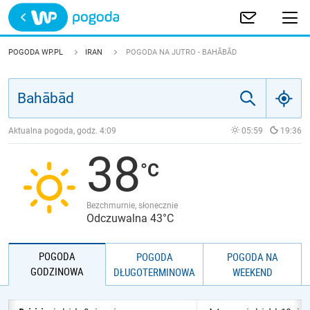
Trwa ładowanie
POLSKA
POGODA WP.PL
IRAN
POGODA NA JUTRO - BAHĀBĀD
EUROPA
ŚWIAT
Aktualna pogoda, godz.
4:09
05:59
19:36
38
JAKOŚĆ POWIETRZA
Bezchmurnie, słonecznie
Odczuwalna 43°C
POGODA
POGODA
POGODA NA
GODZINOWA
DŁUGOTERMINOWA
WEEKEND