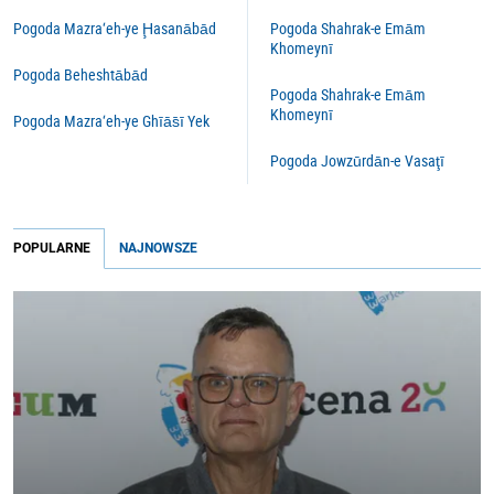
Pogoda Mazra‘eh-ye Ḩasanābād
Pogoda Shahrak-e Emām
Khomeynī
Pogoda Beheshtābād
Pogoda Shahrak-e Emām
Khomeynī
Pogoda Mazra‘eh-ye Ghīās̄ī Yek
Pogoda Jowzūrdān-e Vasaţī
POPULARNE
NAJNOWSZE