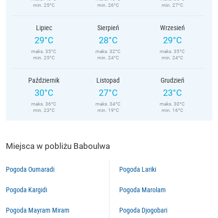
min. 25°C
min. 26°C
min. 27°C
Lipiec
Sierpień
Wrzesień
29°C
28°C
29°C
maks. 35°C
maks. 32°C
maks. 35°C
min. 25°C
min. 24°C
min. 24°C
Październik
Listopad
Grudzień
30°C
27°C
23°C
maks. 36°C
maks. 34°C
maks. 30°C
min. 23°C
min. 19°C
min. 16°C
Miejsca w pobliżu Baboulwa
Pogoda Oumaradi
Pogoda Lariki
Pogoda Kargidi
Pogoda Marolam
Pogoda Mayram Miram
Pogoda Djogobari