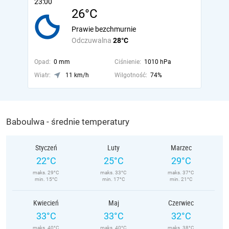
23:00
26°C
Prawie bezchmurnie
Odczuwalna
28°C
Opad:
0 mm
Ciśnienie:
1010 hPa
Wiatr:
11 km/h
Wilgotność:
74%
Baboulwa - średnie temperatury
Styczeń
Luty
Marzec
22°C
25°C
29°C
maks. 29°C
maks. 33°C
maks. 37°C
min. 15°C
min. 17°C
min. 21°C
Kwiecień
Maj
Czerwiec
33°C
33°C
32°C
maks. 40°C
maks. 40°C
maks. 38°C