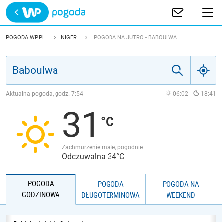
Trwa ładowanie
POLSKA
POGODA WP.PL
NIGER
POGODA NA JUTRO - BABOULWA
EUROPA
ŚWIAT
Aktualna pogoda, godz.
7:54
06:02
18:41
31
JAKOŚĆ POWIETRZA
Zachmurzenie małe, pogodnie
Odczuwalna 34°C
POGODA
POGODA
POGODA NA
GODZINOWA
DŁUGOTERMINOWA
WEEKEND