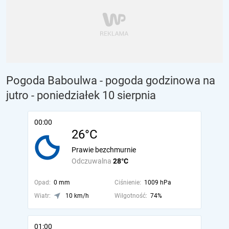
Pogoda Baboulwa - pogoda godzinowa na
jutro
- poniedziałek 10 sierpnia
00:00
26°C
Prawie bezchmurnie
Odczuwalna
28°C
Opad:
0 mm
Ciśnienie:
1009 hPa
Wiatr:
10 km/h
Wilgotność:
74%
01:00