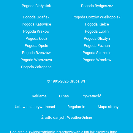
Pogoda Białystok
Pogoda Bydgoszcz
Pogoda Gdańsk
Pogoda Gorzów Wielkopolski
Pogoda Katowice
Pogoda Kielce
Pogoda Kraków
Pogoda Lublin
Pogoda Łódź
Pogoda Olsztyn
Pogoda Opole
Pogoda Poznań
Pogoda Rzeszów
Pogoda Szczecin
Pogoda Warszawa
Pogoda Wrocław
Pogoda Zakopane
© 1995-2026 Grupa WP
Reklama
O nas
Prywatność
Ustawienia prywatności
Regulamin
Mapa strony
Źródło danych: WeatherOnline
Pobieranie, zwielokrotnianie, przechowywanie lub jakiekolwiek inne