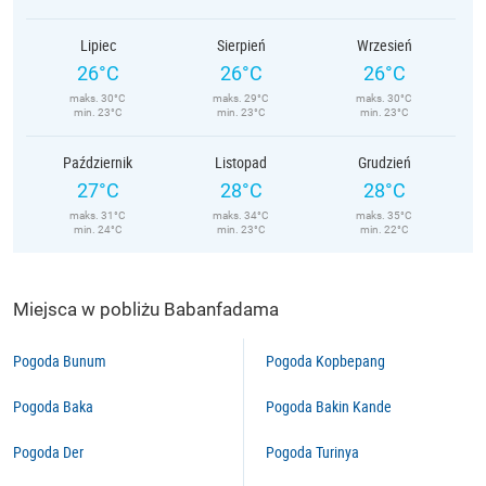
Lipiec
Sierpień
Wrzesień
26°C
26°C
26°C
maks. 30°C
maks. 29°C
maks. 30°C
min. 23°C
min. 23°C
min. 23°C
Październik
Listopad
Grudzień
27°C
28°C
28°C
maks. 31°C
maks. 34°C
maks. 35°C
min. 24°C
min. 23°C
min. 22°C
Miejsca w pobliżu Babanfadama
Pogoda Bunum
Pogoda Kopbepang
Pogoda Baka
Pogoda Bakin Kande
Pogoda Der
Pogoda Turinya