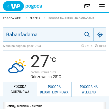
Trwa ładowanie
POLSKA
POGODA WP.PL
NIGERIA
POGODA NA JUTRO - BABANFADAMA
EUROPA
ŚWIAT
Aktualna pogoda, godz.
7:03
06:16
18:43
27
JAKOŚĆ POWIETRZA
Zachmurzenie duże
Odczuwalna 28°C
POGODA
POGODA
POGODA NA
GODZINOWA
DŁUGOTERMINOWA
WEEKEND