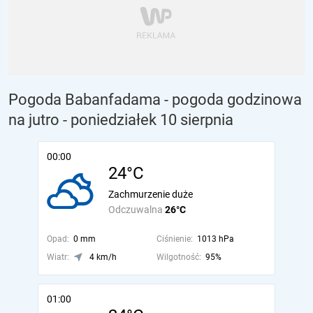
Pogoda Babanfadama - pogoda godzinowa
na jutro
- poniedziałek 10 sierpnia
00:00
24°C
Zachmurzenie duże
Odczuwalna
26°C
Opad:
0 mm
Ciśnienie:
1013 hPa
Wiatr:
4 km/h
Wilgotność:
95%
01:00