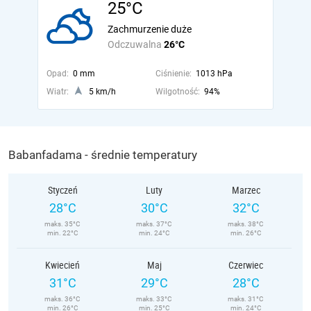
25°C
Zachmurzenie duże
Odczuwalna
26°C
Opad:
0 mm
Ciśnienie:
1013 hPa
Wiatr:
5 km/h
Wilgotność:
94%
Babanfadama - średnie temperatury
Styczeń
Luty
Marzec
28°C
30°C
32°C
maks. 35°C
maks. 37°C
maks. 38°C
min. 22°C
min. 24°C
min. 26°C
Kwiecień
Maj
Czerwiec
31°C
29°C
28°C
maks. 36°C
maks. 33°C
maks. 31°C
min. 26°C
min. 25°C
min. 24°C