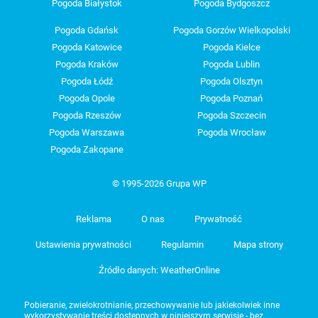
Pogoda Białystok
Pogoda Bydgoszcz
Pogoda Gdańsk
Pogoda Gorzów Wielkopolski
Pogoda Katowice
Pogoda Kielce
Pogoda Kraków
Pogoda Lublin
Pogoda Łódź
Pogoda Olsztyn
Pogoda Opole
Pogoda Poznań
Pogoda Rzeszów
Pogoda Szczecin
Pogoda Warszawa
Pogoda Wrocław
Pogoda Zakopane
© 1995-2026 Grupa WP
Reklama
O nas
Prywatność
Ustawienia prywatności
Regulamin
Mapa strony
Źródło danych: WeatherOnline
Pobieranie, zwielokrotnianie, przechowywanie lub jakiekolwiek inne
wykorzystywanie treści dostępnych w niniejszym serwisie - bez