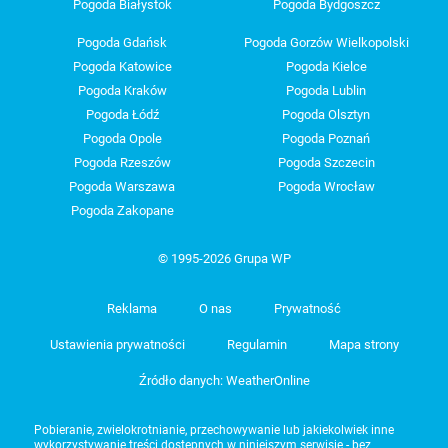
Pogoda Białystok
Pogoda Bydgoszcz
Pogoda Gdańsk
Pogoda Gorzów Wielkopolski
Pogoda Katowice
Pogoda Kielce
Pogoda Kraków
Pogoda Lublin
Pogoda Łódź
Pogoda Olsztyn
Pogoda Opole
Pogoda Poznań
Pogoda Rzeszów
Pogoda Szczecin
Pogoda Warszawa
Pogoda Wrocław
Pogoda Zakopane
© 1995-2026 Grupa WP
Reklama
O nas
Prywatność
Ustawienia prywatności
Regulamin
Mapa strony
Źródło danych: WeatherOnline
Pobieranie, zwielokrotnianie, przechowywanie lub jakiekolwiek inne
wykorzystywanie treści dostępnych w niniejszym serwisie - bez