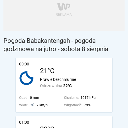
Pogoda Babakantengah - pogoda
godzinowa na jutro
- sobota 8 sierpnia
00:00
21°C
Prawie bezchmurnie
Odczuwalna
22°C
Opad:
0 mm
Ciśnienie:
1017 hPa
Wiatr:
7 km/h
Wilgotność:
79%
01:00