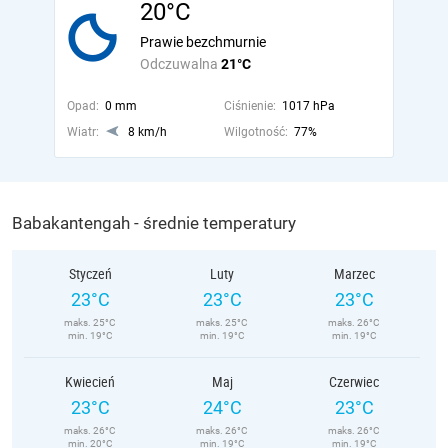
20°C
Prawie bezchmurnie
Odczuwalna
21°C
Opad:
0 mm
Ciśnienie:
1017 hPa
Wiatr:
8 km/h
Wilgotność:
77%
Babakantengah - średnie temperatury
Styczeń
Luty
Marzec
23°C
23°C
23°C
maks. 25°C
maks. 25°C
maks. 26°C
min. 19°C
min. 19°C
min. 19°C
Kwiecień
Maj
Czerwiec
23°C
24°C
23°C
maks. 26°C
maks. 26°C
maks. 26°C
min. 20°C
min. 19°C
min. 19°C