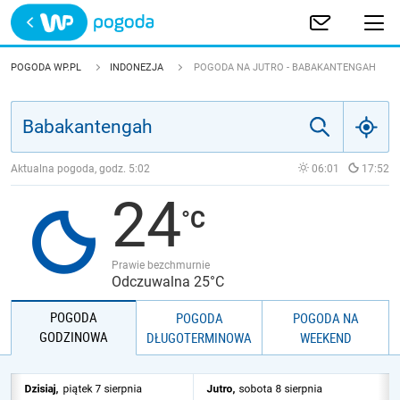
Trwa ładowanie
POLSKA
POGODA WP.PL
INDONEZJA
POGODA NA JUTRO - BABAKANTENGAH
EUROPA
ŚWIAT
Aktualna pogoda, godz.
5:02
06:01
17:52
24
JAKOŚĆ POWIETRZA
Prawie bezchmurnie
Odczuwalna 25°C
POGODA
POGODA
POGODA NA
GODZINOWA
DŁUGOTERMINOWA
WEEKEND