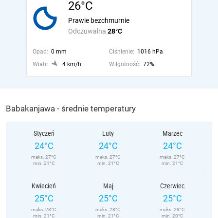
26°C
Prawie bezchmurnie
Odczuwalna
28°C
Opad:
0 mm
Ciśnienie:
1016 hPa
Wiatr:
4 km/h
Wilgotność:
72%
Babakanjawa - średnie temperatury
Styczeń
Luty
Marzec
24°C
24°C
24°C
maks. 27°C
maks. 27°C
maks. 27°C
min. 21°C
min. 21°C
min. 21°C
Kwiecień
Maj
Czerwiec
25°C
25°C
25°C
maks. 28°C
maks. 28°C
maks. 28°C
min. 21°C
min. 21°C
min. 20°C