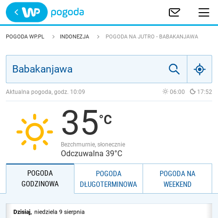
Trwa ładowanie
POLSKA
POGODA WP.PL
INDONEZJA
POGODA NA JUTRO - BABAKANJAWA
EUROPA
ŚWIAT
Aktualna pogoda, godz.
10:09
06:00
17:52
35
JAKOŚĆ POWIETRZA
Bezchmurnie, słonecznie
Odczuwalna 39°C
POGODA
POGODA
POGODA NA
GODZINOWA
DŁUGOTERMINOWA
WEEKEND