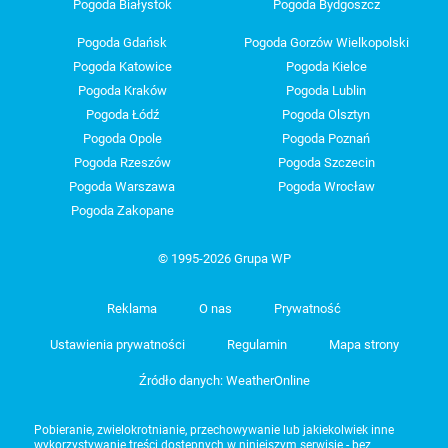
Pogoda Białystok
Pogoda Bydgoszcz
Pogoda Gdańsk
Pogoda Gorzów Wielkopolski
Pogoda Katowice
Pogoda Kielce
Pogoda Kraków
Pogoda Lublin
Pogoda Łódź
Pogoda Olsztyn
Pogoda Opole
Pogoda Poznań
Pogoda Rzeszów
Pogoda Szczecin
Pogoda Warszawa
Pogoda Wrocław
Pogoda Zakopane
© 1995-2026 Grupa WP
Reklama
O nas
Prywatność
Ustawienia prywatności
Regulamin
Mapa strony
Źródło danych: WeatherOnline
Pobieranie, zwielokrotnianie, przechowywanie lub jakiekolwiek inne
wykorzystywanie treści dostępnych w niniejszym serwisie - bez