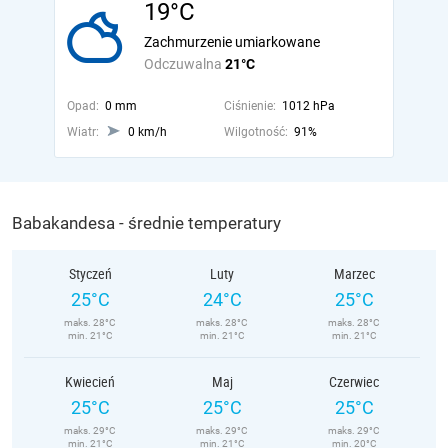
19°C
Zachmurzenie umiarkowane
Odczuwalna
21°C
Opad:
0 mm
Ciśnienie:
1012 hPa
Wiatr:
0 km/h
Wilgotność:
91%
Babakandesa - średnie temperatury
Styczeń
Luty
Marzec
25°C
24°C
25°C
maks. 28°C
maks. 28°C
maks. 28°C
min. 21°C
min. 21°C
min. 21°C
Kwiecień
Maj
Czerwiec
25°C
25°C
25°C
maks. 29°C
maks. 29°C
maks. 29°C
min. 21°C
min. 21°C
min. 20°C