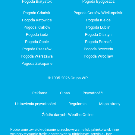
Pogoda Białystok
Pogoda Bydgoszcz
Pogoda Gdańsk
Pogoda Gorzów Wielkopolski
Pogoda Katowice
Pogoda Kielce
Pogoda Kraków
Pogoda Lublin
Pogoda Łódź
Pogoda Olsztyn
Pogoda Opole
Pogoda Poznań
Pogoda Rzeszów
Pogoda Szczecin
Pogoda Warszawa
Pogoda Wrocław
Pogoda Zakopane
© 1995-2026 Grupa WP
Reklama
O nas
Prywatność
Ustawienia prywatności
Regulamin
Mapa strony
Źródło danych: WeatherOnline
Pobieranie, zwielokrotnianie, przechowywanie lub jakiekolwiek inne
wykorzystywanie treści dostępnych w niniejszym serwisie - bez