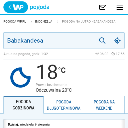
Trwa ładowanie
POLSKA
POGODA WP.PL
INDONEZJA
POGODA NA JUTRO - BABAKANDESA
EUROPA
ŚWIAT
Aktualna pogoda, godz.
1:32
06:03
17:55
18
JAKOŚĆ POWIETRZA
Prawie bezchmurnie
Odczuwalna 20°C
POGODA
POGODA
POGODA NA
GODZINOWA
DŁUGOTERMINOWA
WEEKEND