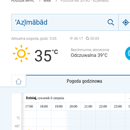
POGODA WP.PL
IRAN
POGODA NA JUTRO - ‘AZ̧ĪMĀBĀD
Aktualna pogoda, godz.
5:03
06:17
20:05
35
Bezchmurnie, słonecznie
Odczuwalna 39°C
Pogoda godzinowa
°C
40°