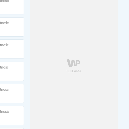
tność:
tność:
tność:
tność:
tność:
tność: