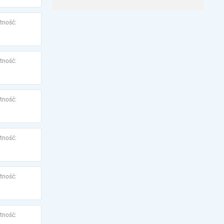
tność:
tność:
tność:
tność:
tność:
tność: