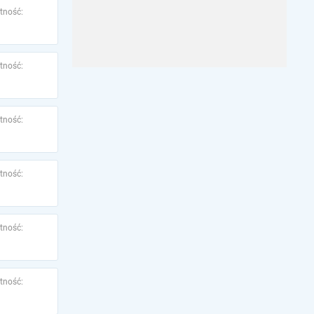
tność:
tność:
tność:
tność:
tność:
tność: