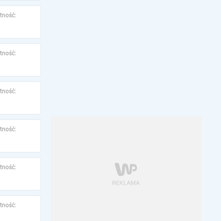
tność:
tność:
tność:
tność:
tność:
tność: