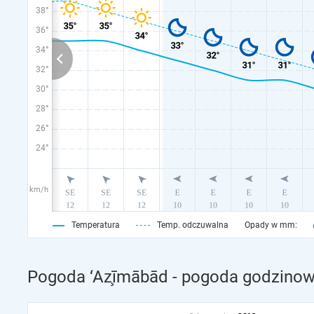
38°
36°
34°
32°
30°
28°
26°
24°
km/h
Temperatura
Temp. odczuwalna
Opady w mm:
Pogoda ‘Az̧īmābād - pogoda godzinowa