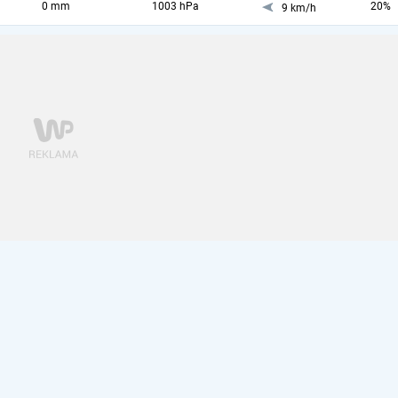
0 mm
1003 hPa
20%
9 km/h