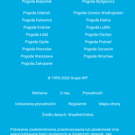
Pogoda Białystok
Pogoda Bydgoszcz
Pogoda Gdańsk
Pogoda Gorzów Wielkopolski
Pogoda Katowice
Pogoda Kielce
Pogoda Kraków
Pogoda Lublin
Pogoda Łódź
Pogoda Olsztyn
Pogoda Opole
Pogoda Poznań
Pogoda Rzeszów
Pogoda Szczecin
Pogoda Warszawa
Pogoda Wrocław
Pogoda Zakopane
© 1995-2026 Grupa WP
Reklama
O nas
Prywatność
Ustawienia prywatności
Regulamin
Mapa strony
Źródło danych: WeatherOnline
Pobieranie, zwielokrotnianie, przechowywanie lub jakiekolwiek inne
wykorzystywanie treści dostępnych w niniejszym serwisie - bez