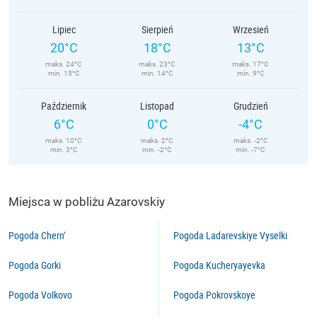
Lipiec
Sierpień
Wrzesień
20°C
18°C
13°C
maks. 24°C
maks. 23°C
maks. 17°C
min. 15°C
min. 14°C
min. 9°C
Październik
Listopad
Grudzień
6°C
0°C
-4°C
maks. 10°C
maks. 2°C
maks. -2°C
min. 3°C
min. -2°C
min. -7°C
Miejsca w pobliżu Azarovskiy
Pogoda Chern’
Pogoda Ladarevskiye Vyselki
Pogoda Gorki
Pogoda Kucheryayevka
Pogoda Volkovo
Pogoda Pokrovskoye