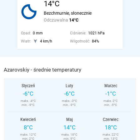
14°C
Bezchmurnie, słonecznie
Odczuwalna
14°C
Opad:
0 mm
Ciśnienie:
1021 hPa
Wiatr:
4 km/h
Wilgotność:
84%
Azarovskiy - średnie temperatury
Styczeń
Luty
Marzec
-6°C
-6°C
-1°C
maks. -4°C
maks. -3°C
maks. 2°C
min. -9°C
min. -9°C
min. -5°C
Kwiecień
Maj
Czerwiec
8°C
14°C
18°C
maks. 12°C
maks. 18°C
maks. 22°C
min. 2°C
min. 9°C
min. 13°C