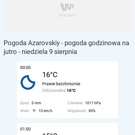
Pogoda Azarovskiy - pogoda godzinowa na
jutro
- niedziela 9 sierpnia
00:00
16°C
Prawie bezchmurnie
Odczuwalna
16°C
Opad:
0 mm
Ciśnienie:
1017 hPa
Wiatr:
10 km/h
Wilgotność:
89%
01:00