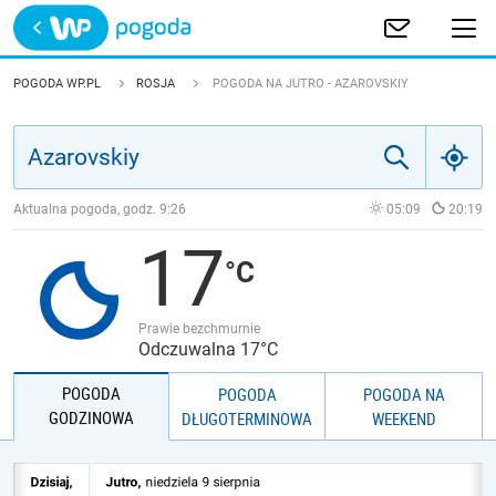
Trwa ładowanie
POLSKA
POGODA WP.PL
ROSJA
POGODA NA JUTRO - AZAROVSKIY
EUROPA
ŚWIAT
Aktualna pogoda, godz.
9:26
05:09
20:19
17
JAKOŚĆ POWIETRZA
Prawie bezchmurnie
Odczuwalna 17°C
POGODA
POGODA
POGODA NA
GODZINOWA
DŁUGOTERMINOWA
WEEKEND