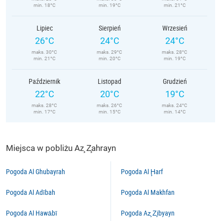
min. 18°C
min. 19°C
min. 21°C
Lipiec
Sierpień
Wrzesień
26°C
24°C
24°C
maks. 30°C
maks. 29°C
maks. 28°C
min. 21°C
min. 20°C
min. 19°C
Październik
Listopad
Grudzień
22°C
20°C
19°C
maks. 28°C
maks. 26°C
maks. 24°C
min. 17°C
min. 15°C
min. 14°C
Miejsca w pobliżu Az̧ Z̧ahrayn
Pogoda Al Ghubayrah
Pogoda Al Ḩarf
Pogoda Al Adībah
Pogoda Al Makhfan
Pogoda Al Hawābī
Pogoda Az̧ Z̧ibyayn