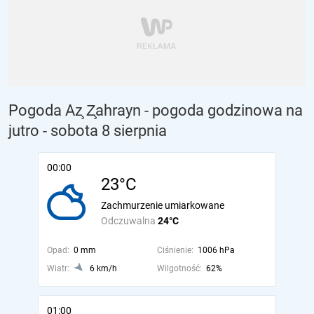
Pogoda Az̧ Z̧ahrayn - pogoda godzinowa na
jutro
- sobota 8 sierpnia
00:00
23°C
Zachmurzenie umiarkowane
Odczuwalna
24°C
Opad:
0 mm
Ciśnienie:
1006 hPa
Wiatr:
6 km/h
Wilgotność:
62%
01:00