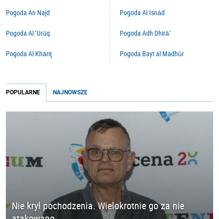
Pogoda An Najd
Pogoda Al Isnād
Pogoda Al ‘Urūq
Pogoda Adh Dhirā‘
Pogoda Al Khāriţ
Pogoda Bayt al Madhūr
POPULARNE
NAJNOWSZE
Nie krył pochodzenia. Wielokrotnie go za nie
atakowano