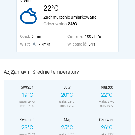
23:00
22°C
Zachmurzenie umiarkowane
Odczuwalna
24°C
Opad:
0 mm
Ciśnienie:
1005 hPa
Wiatr:
7 km/h
Wilgotność:
64%
Az̧ Z̧ahrayn - średnie temperatury
Styczeń
Luty
Marzec
19°C
20°C
22°C
maks. 24°C
maks. 25°C
maks. 27°C
min. 14°C
min. 15°C
min. 16°C
Kwiecień
Maj
Czerwiec
23°C
25°C
26°C
maks. 28°C
maks. 30°C
maks. 31°C