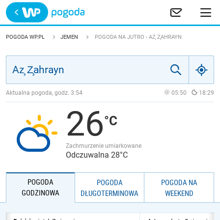
Trwa ładowanie
POLSKA
POGODA WP.PL
JEMEN
POGODA NA JUTRO - AZ̧ Z̧AHRAYN
EUROPA
ŚWIAT
Aktualna pogoda, godz.
3:54
05:50
18:29
26
JAKOŚĆ POWIETRZA
Zachmurzenie umiarkowane
Odczuwalna 28°C
POGODA
POGODA
POGODA NA
GODZINOWA
DŁUGOTERMINOWA
WEEKEND