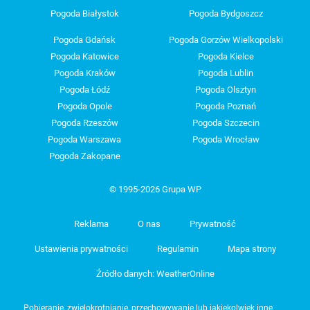
Pogoda Białystok
Pogoda Bydgoszcz
Pogoda Gdańsk
Pogoda Gorzów Wielkopolski
Pogoda Katowice
Pogoda Kielce
Pogoda Kraków
Pogoda Lublin
Pogoda Łódź
Pogoda Olsztyn
Pogoda Opole
Pogoda Poznań
Pogoda Rzeszów
Pogoda Szczecin
Pogoda Warszawa
Pogoda Wrocław
Pogoda Zakopane
© 1995-2026 Grupa WP
Reklama
O nas
Prywatność
Ustawienia prywatności
Regulamin
Mapa strony
Źródło danych: WeatherOnline
Pobieranie, zwielokrotnianie, przechowywanie lub jakiekolwiek inne