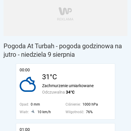
Pogoda At Turbah - pogoda godzinowa na
jutro
- niedziela 9 sierpnia
00:00
31°C
Zachmurzenie umiarkowane
Odczuwalna
34°C
Opad:
0 mm
Ciśnienie:
1000 hPa
Wiatr:
10 km/h
Wilgotność:
76%
01:00