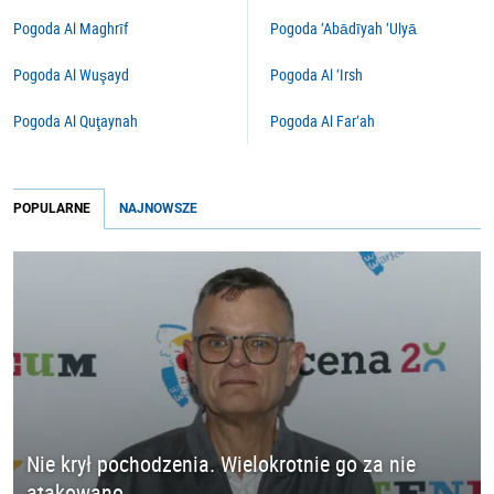
Pogoda Al Maghrīf
Pogoda ‘Abādīyah ‘Ulyā
Pogoda Al Wuşayd
Pogoda Al ‘Irsh
Pogoda Al Quţaynah
Pogoda Al Far‘ah
POPULARNE
NAJNOWSZE
Nie krył pochodzenia. Wielokrotnie go za nie
atakowano