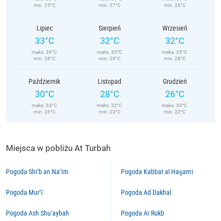
min. 25°C
min. 27°C
min. 28°C
Lipiec
Sierpień
Wrzesień
33°C
32°C
32°C
maks. 36°C
maks. 35°C
maks. 35°C
min. 28°C
min. 28°C
min. 28°C
Październik
Listopad
Grudzień
30°C
28°C
26°C
maks. 34°C
maks. 32°C
maks. 30°C
min. 26°C
min. 23°C
min. 22°C
Miejsca w pobliżu At Turbah
Pogoda Shi‘b an Na‘īm
Pogoda Kabbat al Haşamī
Pogoda Mur‘ī
Pogoda Ad Dakhal
Pogoda Ash Shu‘aybah
Pogoda Ar Rukb