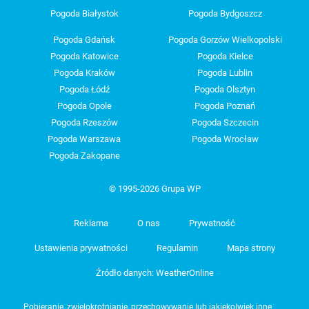
Pogoda Białystok
Pogoda Bydgoszcz
Pogoda Gdańsk
Pogoda Gorzów Wielkopolski
Pogoda Katowice
Pogoda Kielce
Pogoda Kraków
Pogoda Lublin
Pogoda Łódź
Pogoda Olsztyn
Pogoda Opole
Pogoda Poznań
Pogoda Rzeszów
Pogoda Szczecin
Pogoda Warszawa
Pogoda Wrocław
Pogoda Zakopane
© 1995-2026 Grupa WP
Reklama
O nas
Prywatność
Ustawienia prywatności
Regulamin
Mapa strony
Źródło danych: WeatherOnline
Pobieranie, zwielokrotnianie, przechowywanie lub jakiekolwiek inne