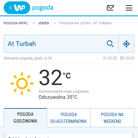
Trwa ładowanie
POLSKA
POGODA WP.PL
JEMEN
POGODA NA JUTRO - AT TURBAH
EUROPA
ŚWIAT
Aktualna pogoda, godz.
6:24
05:52
18:33
32
JAKOŚĆ POWIETRZA
Zachmurzenie małe, pogodnie
Odczuwalna 35°C
POGODA
POGODA
POGODA NA
GODZINOWA
DŁUGOTERMINOWA
WEEKEND