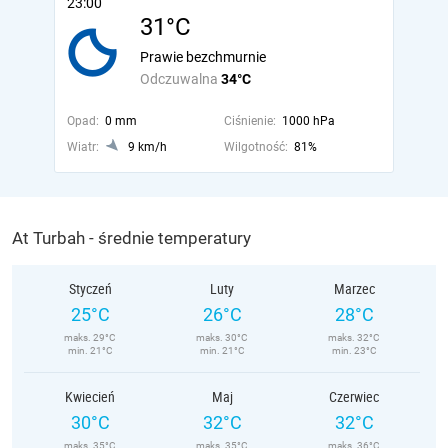
23:00
31°C
Prawie bezchmurnie
Odczuwalna
34°C
Opad:
0 mm
Ciśnienie:
1000 hPa
Wiatr:
9 km/h
Wilgotność:
81%
At Turbah - średnie temperatury
Styczeń
Luty
Marzec
25°C
26°C
28°C
maks. 29°C
maks. 30°C
maks. 32°C
min. 21°C
min. 21°C
min. 23°C
Kwiecień
Maj
Czerwiec
30°C
32°C
32°C
maks. 35°C
maks. 35°C
maks. 36°C