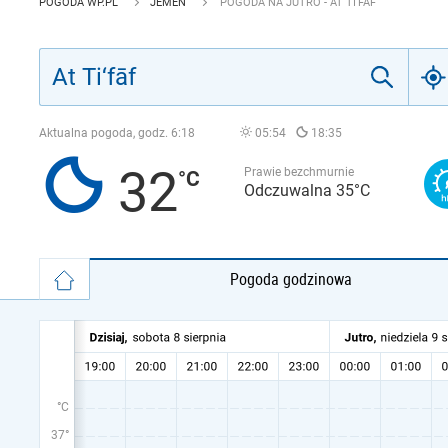
POGODA WP.PL
JEMEN
POGODA NA JUTRO - AT TI‘FĀF
Aktualna pogoda, godz.
6:18
05:54
18:35
32
Prawie bezchmurnie
Odczuwalna 35°C
Pogoda godzinowa
°C
37°