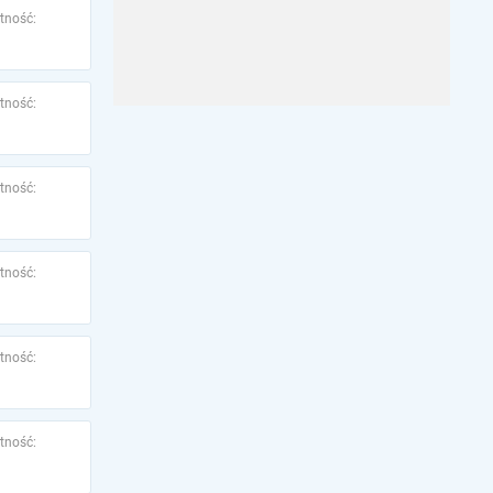
tność:
tność:
tność:
tność:
tność:
tność: