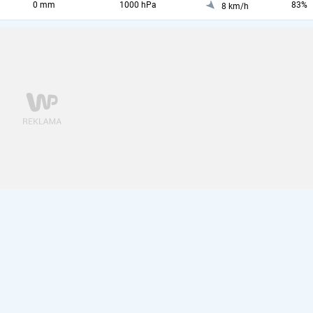
0 mm
1000 hPa
83%
8 km/h