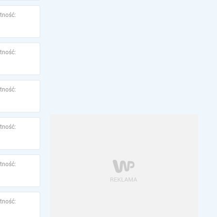
tność:
tność:
tność:
tność:
tność:
tność: