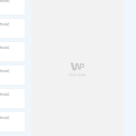
tność:
tność:
tność:
tność:
tność:
tność: