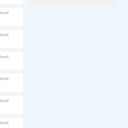
tność:
tność:
tność:
tność:
tność:
tność: