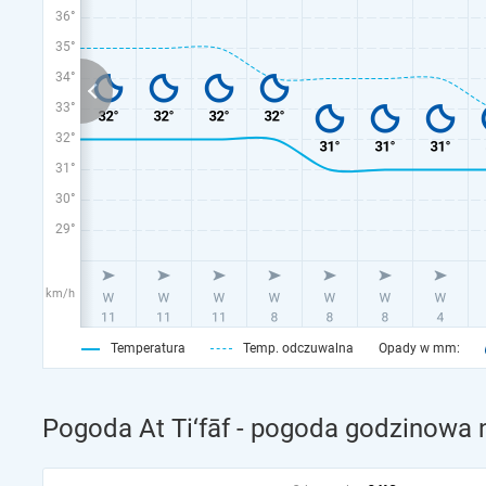
36°
35°
34°
33°
32°
31°
30°
29°
km/h
Temperatura
Temp. odczuwalna
Opady w mm:
Pogoda At Ti‘fāf - pogoda godzinowa n