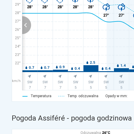
29°
28°
27°
26°
25°
24°
23°
22°
km/h
Temperatura
Temp. odczuwalna
Opady w mm:
Pogoda Assiféré - pogoda godzinowa 
Odczuwalna
26°C