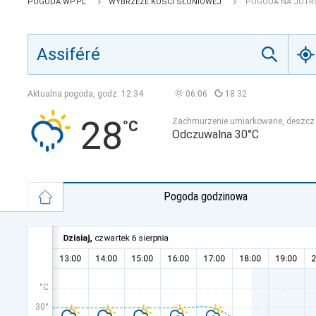
POGODA WP.PL
WYBRZEŻE KOŚCI SŁONIOWEJ
POGODA NA JUTRO
Aktualna pogoda, godz.
12:34
06:06
18:32
28
Zachmurzenie umiarkowane, deszcz
Odczuwalna 30°C
Pogoda godzinowa
°C
30°