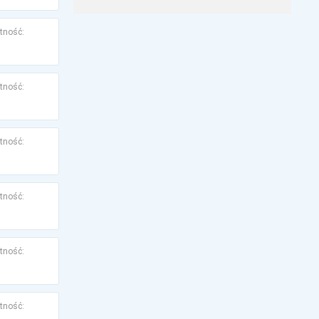
tność:
tność:
tność:
tność:
tność:
tność: