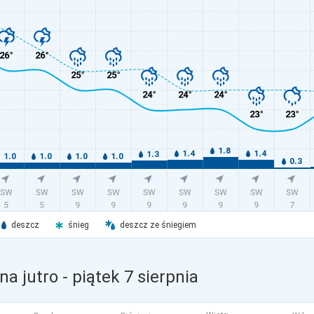
deszcz
śnieg
deszcz ze śniegiem
na jutro
- piątek 7 sierpnia