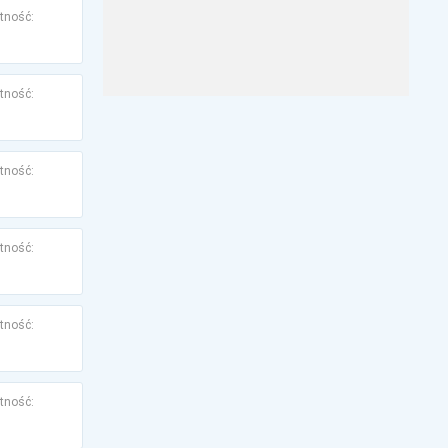
tność:
tność:
tność:
tność:
tność:
tność: