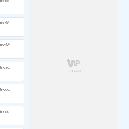
tność:
tność:
tność:
tność:
tność:
tność: