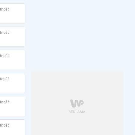
tność:
tność:
tność:
tność:
tność:
tność: