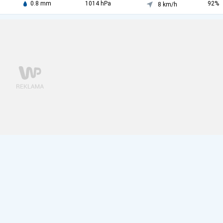
0.8 mm
1014 hPa
92%
8 km/h