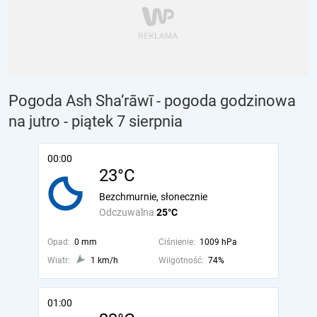
Pogoda Ash Sha‘rāwī - pogoda godzinowa
na jutro
- piątek 7 sierpnia
00:00
23°C
Bezchmurnie, słonecznie
Odczuwalna
25°C
Opad:
0 mm
Ciśnienie:
1009 hPa
Wiatr:
1 km/h
Wilgotność:
74%
01:00