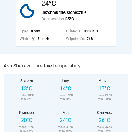
24°C
Bezchmurnie, słonecznie
Odczuwalna
25°C
Opad:
0 mm
Ciśnienie:
1008 hPa
Wiatr:
5 km/h
Wilgotność:
76%
Ash Sha‘rāwī - średnie temperatury
Styczeń
Luty
Marzec
13°C
14°C
17°C
maks. 18°C
maks. 19°C
maks. 23°C
min. 8°C
min. 8°C
min. 10°C
Kwiecień
Maj
Czerwiec
20°C
24°C
26°C
maks. 27°C
maks. 31°C
maks. 34°C
min. 13°C
min. 16°C
min. 19°C