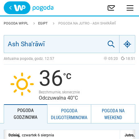
Trwa ładowanie
POLSKA
POGODA WP.PL
EGIPT
POGODA NA JUTRO - ASH SHA‘RĀWĪ
EUROPA
ŚWIAT
Aktualna pogoda, godz.
12:57
05:20
18:51
36
JAKOŚĆ POWIETRZA
Bezchmurnie, słonecznie
Odczuwalna 40°C
POGODA
POGODA
POGODA NA
GODZINOWA
DŁUGOTERMINOWA
WEEKEND