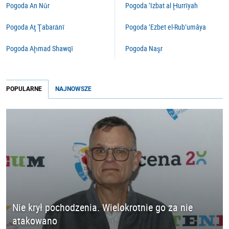
Pogoda An Nūr
Pogoda ‘Izbat al Ḩurrīyah
Pogoda Aţ Ţabarānī
Pogoda ‘Ezbet el-Rub‘umâya
Pogoda Aḩmad Shawqī
Pogoda Naşr
POPULARNE
NAJNOWSZE
Nie krył pochodzenia. Wielokrotnie go za nie
atakowano