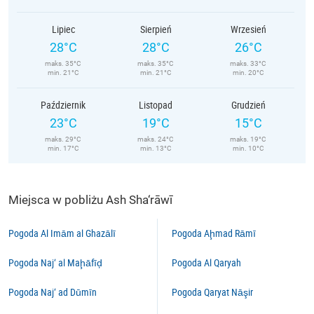
Lipiec
Sierpień
Wrzesień
28°C
28°C
26°C
maks. 35°C
maks. 35°C
maks. 33°C
min. 21°C
min. 21°C
min. 20°C
Październik
Listopad
Grudzień
23°C
19°C
15°C
maks. 29°C
maks. 24°C
maks. 19°C
min. 17°C
min. 13°C
min. 10°C
Miejsca w pobliżu Ash Sha‘rāwī
Pogoda Al Imām al Ghazālī
Pogoda Aḩmad Rāmī
Pogoda Naj‘ al Maḩāfīḑ
Pogoda Al Qaryah
Pogoda Naj‘ ad Dūmīn
Pogoda Qaryat Nāşir