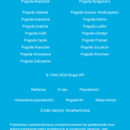
Pogoda Białystok
Pogoda Bydgoszcz
Pogoda Gdańsk
Pogoda Gorzów Wielkopolski
Pogoda Katowice
Pogoda Kielce
Pogoda Kraków
Pogoda Lublin
Pogoda Łódź
Pogoda Olsztyn
Pogoda Opole
Pogoda Poznań
Pogoda Rzeszów
Pogoda Szczecin
Pogoda Warszawa
Pogoda Wrocław
Pogoda Zakopane
© 1995-2026 Grupa WP
Reklama
O nas
Prywatność
Ustawienia prywatności
Regulamin
Mapa strony
Źródło danych: WeatherOnline
Pobieranie, zwielokrotnianie, przechowywanie lub jakiekolwiek inne
wykorzystywanie treści dostępnych w niniejszym serwisie - bez