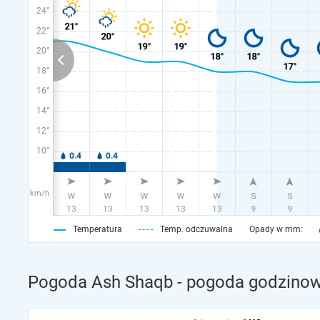
24°
22°
20°
18°
16°
14°
12°
10°
km/h
Temperatura
Temp. odczuwalna
Opady w mm:
Pogoda Ash Shaqb - pogoda godzinowa