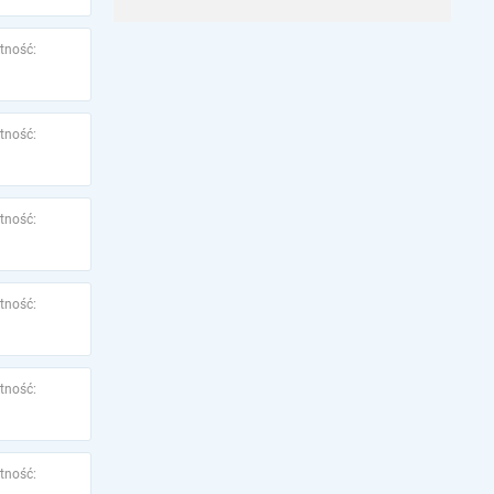
tność:
tność:
tność:
tność:
tność:
tność: