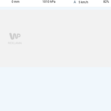
0 mm
1010 hPa
82%
5 km/h