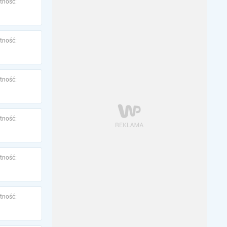
tność:
tność:
tność:
tność:
tność:
tność: