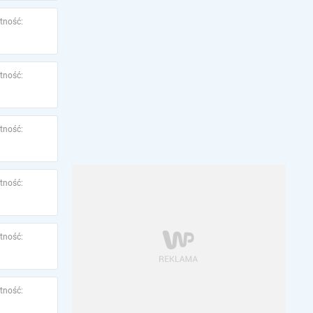
tność:
tność:
tność:
tność:
tność:
tność: