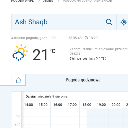
POGODA WP.PL
JEMEN
POGODA NA JUTRO - ASH SHAQB
Aktualna pogoda, godz.
1:39
05:48
18:29
21
Zachmurzenie umiarkowane, przelotn
deszcz
Odczuwalna 21°C
Pogoda godzinowa
°C
26°