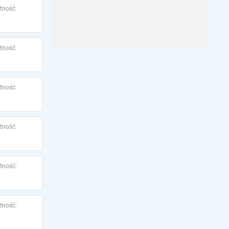
tność:
tność:
tność:
tność:
tność:
tność: