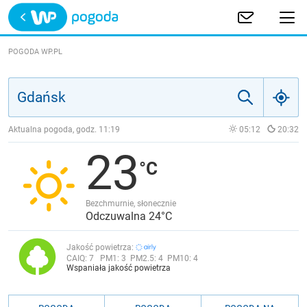
Trwa ładowanie
POLSKA
POGODA WP.PL
EUROPA
ŚWIAT
Aktualna pogoda, godz.
11:19
05:12
20:32
23
JAKOŚĆ POWIETRZA
Bezchmurnie, słonecznie
Odczuwalna 24°C
Jakość powietrza:
CAIQ:
7
PM1:
3
PM2.5:
4
PM10:
4
Wspaniała jakość powietrza