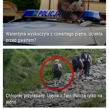
Walentyna wyskoczyła z czwartego piętra. Uciekła
przed gwałtem?
Chłopiec przyłapany. Ujęcia z Tatr. Patrzą tylko na
jedno