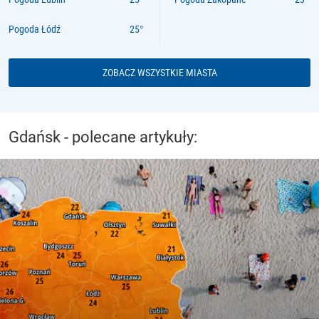
Pogoda Łódź
ZOBACZ WSZYSTKIE MIASTA
Gdańsk - polecane artykuły: