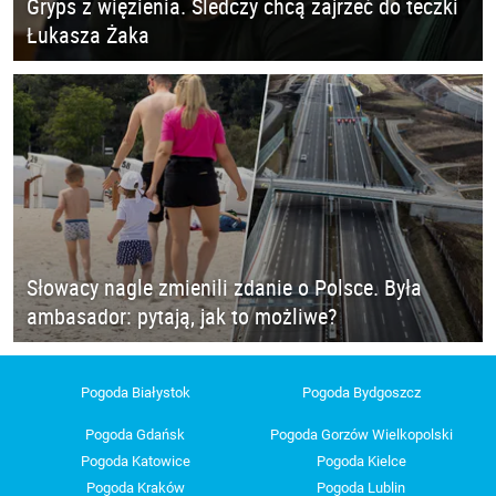
Gryps z więzienia. Śledczy chcą zajrzeć do teczki
Łukasza Żaka
Słowacy nagle zmienili zdanie o Polsce. Była
ambasador: pytają, jak to możliwe?
Pogoda Białystok
Pogoda Bydgoszcz
Pogoda Gdańsk
Pogoda Gorzów Wielkopolski
Pogoda Katowice
Pogoda Kielce
Pogoda Kraków
Pogoda Lublin