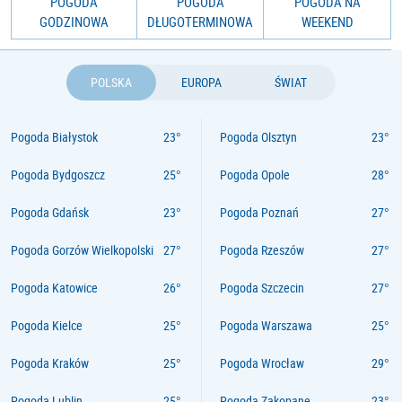
POGODA
POGODA
POGODA NA
GODZINOWA
DŁUGOTERMINOWA
WEEKEND
POLSKA
EUROPA
ŚWIAT
Pogoda Białystok
Pogoda Olsztyn
Pogoda Bydgoszcz
Pogoda Opole
Pogoda Gdańsk
Pogoda Poznań
Pogoda Gorzów Wielkopolski
Pogoda Rzeszów
Pogoda Katowice
Pogoda Szczecin
Pogoda Kielce
Pogoda Warszawa
Pogoda Kraków
Pogoda Wrocław
Pogoda Lublin
Pogoda Zakopane