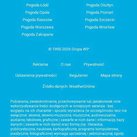
Pogoda Łódź
Pogoda Olsztyn
Pogoda Opole
Pogoda Poznań
Pogoda Rzeszów
Pogoda Szczecin
Pogoda Warszawa
Pogoda Wrocław
Pogoda Zakopane
© 1995-2026 Grupa WP
Reklama
O nas
Prywatność
Ustawienia prywatności
Regulamin
Mapa strony
Źródło danych: WeatherOnline
Pobieranie, zwielokrotnianie, przechowywanie lub jakiekolwiek inne
wykorzystywanie treści dostępnych w niniejszym serwisie - bez
względu na ich charakter i sposób wyrażenia (w szczególności lecz nie
wyłącznie: słowne, słowno-muzyczne, muzyczne, audiowizualne,
audialne, tekstowe, graficzne i zawarte w nich dane i informacje, bazy
danych i zawarte w nich dane) oraz formę (np. literackie,
publicystyczne, naukowe, kartograficzne, programy komputerowe,
plastyczne, fotograficzne) wymaga uprzedniej i jednoznacznej zgody