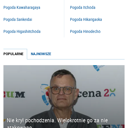
Pogoda Kawaharagaya
Pogoda Itchōda
Pogoda Sankeidai
Pogoda Hikarigaoka
Pogoda Higashiitchōda
Pogoda Hinodechō
POPULARNE
NAJNOWSZE
Nie krył pochodzenia. Wielokrotnie go za nie
atakowano