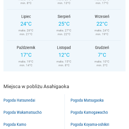
min. 8°C
min. 13°C
min. 17°C
Lipiec
Sierpień
Wrzesień
24°C
25°C
22°C
maks. 26°C
maks. 27°C
maks. 24°C
min. 21°C
min. 22°C
min. 19°C
Październik
Listopad
Grudzień
17°C
12°C
7°C
maks. 19°C
maks. 15°C
maks. 10°C
min. 14°C
min. 8°C
min. 3°C
Miejsca w pobliżu Asahigaoka
Pogoda Hatsunedai
Pogoda Matsugaoka
Pogoda Wakamatsuchō
Pogoda Kamogawachō
Pogoda Kamo
Pogoda Koyama-oshikiri