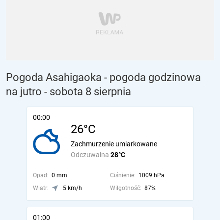
Pogoda Asahigaoka - pogoda godzinowa
na jutro
- sobota 8 sierpnia
00:00
26°C
Zachmurzenie umiarkowane
Odczuwalna
28°C
Opad:
0 mm
Ciśnienie:
1009 hPa
Wiatr:
5 km/h
Wilgotność:
87%
01:00