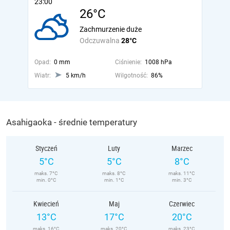
23:00
26°C
Zachmurzenie duże
Odczuwalna
28°C
Opad:
0 mm
Ciśnienie:
1008 hPa
Wiatr:
5 km/h
Wilgotność:
86%
Asahigaoka - średnie temperatury
Styczeń
Luty
Marzec
5°C
5°C
8°C
maks. 7°C
maks. 8°C
maks. 11°C
min. 0°C
min. 1°C
min. 3°C
Kwiecień
Maj
Czerwiec
13°C
17°C
20°C
maks. 16°C
maks. 20°C
maks. 23°C