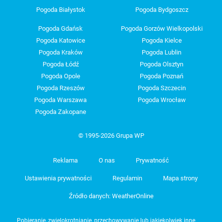
Pogoda Białystok
Pogoda Bydgoszcz
Pogoda Gdańsk
Pogoda Gorzów Wielkopolski
Pogoda Katowice
Pogoda Kielce
Pogoda Kraków
Pogoda Lublin
Pogoda Łódź
Pogoda Olsztyn
Pogoda Opole
Pogoda Poznań
Pogoda Rzeszów
Pogoda Szczecin
Pogoda Warszawa
Pogoda Wrocław
Pogoda Zakopane
© 1995-2026 Grupa WP
Reklama
O nas
Prywatność
Ustawienia prywatności
Regulamin
Mapa strony
Źródło danych: WeatherOnline
Pobieranie, zwielokrotnianie, przechowywanie lub jakiekolwiek inne