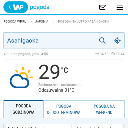
Trwa ładowanie
POLSKA
POGODA WP.PL
JAPONIA
POGODA NA JUTRO - ASAHIGAOKA
EUROPA
ŚWIAT
Aktualna pogoda, godz.
4:55
04:58
18:44
29
JAKOŚĆ POWIETRZA
Zachmurzenie umiarkowane
Odczuwalna 31°C
POGODA
POGODA
POGODA NA
GODZINOWA
DŁUGOTERMINOWA
WEEKEND