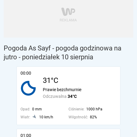
Pogoda As Sayf - pogoda godzinowa na
jutro
- poniedziałek 10 sierpnia
00:00
31°C
Prawie bezchmurnie
Odczuwalna
34°C
Opad:
0 mm
Ciśnienie:
1000 hPa
Wiatr:
10 km/h
Wilgotność:
82%
01:00