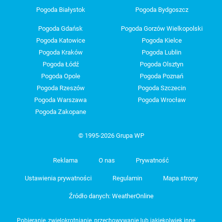
Pogoda Białystok
Pogoda Bydgoszcz
Pogoda Gdańsk
Pogoda Gorzów Wielkopolski
Pogoda Katowice
Pogoda Kielce
Pogoda Kraków
Pogoda Lublin
Pogoda Łódź
Pogoda Olsztyn
Pogoda Opole
Pogoda Poznań
Pogoda Rzeszów
Pogoda Szczecin
Pogoda Warszawa
Pogoda Wrocław
Pogoda Zakopane
© 1995-2026 Grupa WP
Reklama
O nas
Prywatność
Ustawienia prywatności
Regulamin
Mapa strony
Źródło danych: WeatherOnline
Pobieranie, zwielokrotnianie, przechowywanie lub jakiekolwiek inne