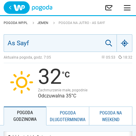
Trwa ładowanie
POLSKA
POGODA WP.PL
JEMEN
POGODA NA JUTRO - AS SAYF
EUROPA
ŚWIAT
Aktualna pogoda, godz.
7:05
05:53
18:32
32
JAKOŚĆ POWIETRZA
Zachmurzenie małe, pogodnie
Odczuwalna 35°C
POGODA
POGODA
POGODA NA
GODZINOWA
DŁUGOTERMINOWA
WEEKEND