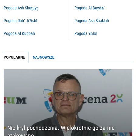
Pogoda Ash Shuţayţ
Pogoda Al Bayḑā’
Pogoda Rub‘ Ji‘āshī
Pogoda Ash Shaklah
Pogoda Al Kubbah
Pogoda Yālūl
POPULARNE
NAJNOWSZE
Nie krył pochodzenia. Wielokrotnie go za nie
atakowano