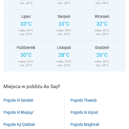
min. 26°C
min. 28°C
min. 29°C
Lipiec
Sierpień
Wrzesień
33°C
33°C
32°C
maks. 36°C
maks. 35°C
maks. 35°C
min. 29°C
min. 29°C
min. 29°C
Październik
Listopad
Grudzień
30°C
28°C
26°C
maks. 34°C
maks. 33°C
maks. 30°C
min. 27°C
min. 25°C
min. 23°C
Miejsca w pobliżu As Sayf
Pogoda Al Qāridah
Pogoda Thawāb
Pogoda Al Maqāşi‘
Pogoda Al Azyūd
Pogoda Aḑ Ḑabbah
Pogoda Māghirah