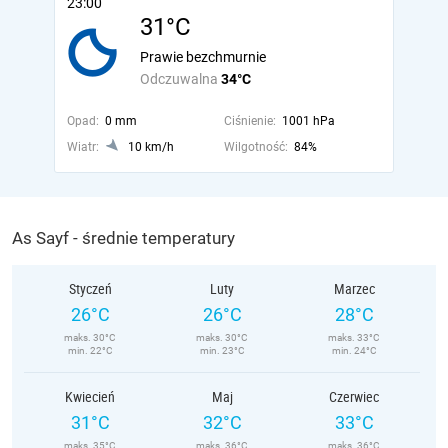
23:00
31°C
Prawie bezchmurnie
Odczuwalna
34°C
Opad:
0 mm
Ciśnienie:
1001 hPa
Wiatr:
10 km/h
Wilgotność:
84%
As Sayf - średnie temperatury
Styczeń
Luty
Marzec
26°C
26°C
28°C
maks. 30°C
maks. 30°C
maks. 33°C
min. 22°C
min. 23°C
min. 24°C
Kwiecień
Maj
Czerwiec
31°C
32°C
33°C
maks. 35°C
maks. 36°C
maks. 36°C