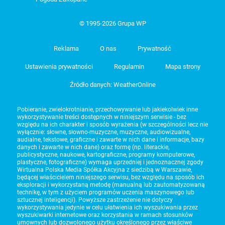
© 1995-2026 Grupa WP
Reklama
O nas
Prywatność
Ustawienia prywatności
Regulamin
Mapa strony
Źródło danych: WeatherOnline
Pobieranie, zwielokrotnianie, przechowywanie lub jakiekolwiek inne
wykorzystywanie treści dostępnych w niniejszym serwisie - bez
względu na ich charakter i sposób wyrażenia (w szczególności lecz nie
wyłącznie: słowne, słowno-muzyczne, muzyczne, audiowizualne,
audialne, tekstowe, graficzne i zawarte w nich dane i informacje, bazy
danych i zawarte w nich dane) oraz formę (np. literackie,
publicystyczne, naukowe, kartograficzne, programy komputerowe,
plastyczne, fotograficzne) wymaga uprzedniej i jednoznacznej zgody
Wirtualna Polska Media Spółka Akcyjna z siedzibą w Warszawie,
będącej właścicielem niniejszego serwisu, bez względu na sposób ich
eksploracji i wykorzystaną metodę (manualną lub zautomatyzowaną
technikę, w tym z użyciem programów uczenia maszynowego lub
sztucznej inteligencji). Powyższe zastrzeżenie nie dotyczy
wykorzystywania jedynie w celu ułatwienia ich wyszukiwania przez
wyszukiwarki internetowe oraz korzystania w ramach stosunków
umownych lub dozwolonego użytku określonego przez właściwe