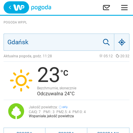
Trwa ładowanie
POLSKA
POGODA WP.PL
EUROPA
ŚWIAT
Aktualna pogoda, godz.
11:28
05:12
20:32
23
JAKOŚĆ POWIETRZA
Bezchmurnie, słonecznie
Odczuwalna 24°C
Jakość powietrza:
CAIQ:
7
PM1:
3
PM2.5:
4
PM10:
4
Wspaniała jakość powietrza