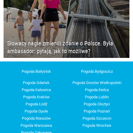
Słowacy nagle zmienili zdanie o Polsce. Była
ambasador: pytają, jak to możliwe?
Pogoda Białystok
Pogoda Bydgoszcz
Pogoda Gdańsk
Pogoda Gorzów Wielkopolski
Pogoda Katowice
Pogoda Kielce
Pogoda Kraków
Pogoda Lublin
Pogoda Łódź
Pogoda Olsztyn
Pogoda Opole
Pogoda Poznań
Pogoda Rzeszów
Pogoda Szczecin
Pogoda Warszawa
Pogoda Wrocław
Pogoda Zakopane