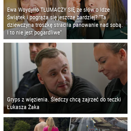
Ewa Woydyłło TŁUMACZY SIĘ ze słów o Idze
Świątek i pogrąża się jeszcze bardziej? "Ta
dziewczyna troszkę straciła panowanie nad sobą.
I to nie jest pogardliwe"
Gryps z więzienia. Śledczy chcą zajrzeć do teczki
Łukasza Żaka