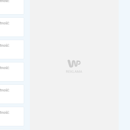
tność:
tność:
tność:
tność:
tność:
tność: