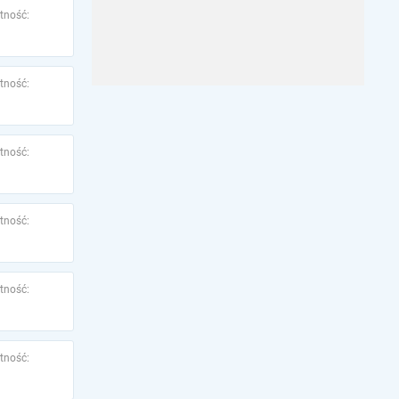
tność:
tność:
tność:
tność:
tność:
tność: