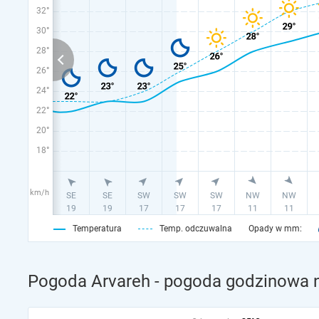
32°
30°
28°
26°
24°
22°
20°
18°
km/h
Temperatura
Temp. odczuwalna
Opady w mm:
Pogoda Arvareh - pogoda godzinowa n