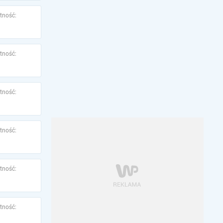
tność:
tność:
tność:
tność:
tność:
tność: