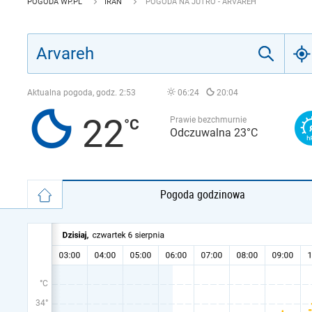
POGODA WP.PL
IRAN
POGODA NA JUTRO - ARVAREH
Aktualna pogoda, godz.
2:53
06:24
20:04
22
Prawie bezchmurnie
Odczuwalna 23°C
Pogoda godzinowa
°C
34°