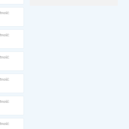
tność:
tność:
tność:
tność:
tność:
tność: