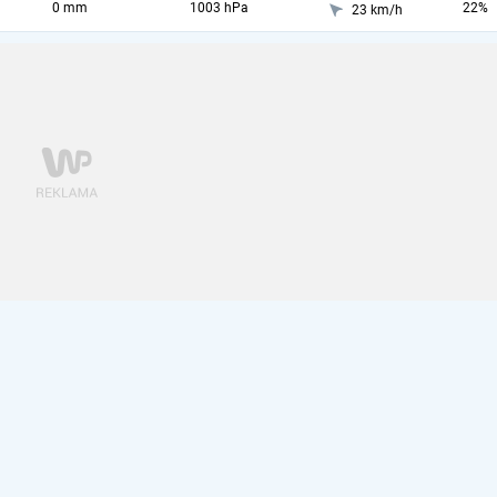
0 mm
1003 hPa
22%
23 km/h