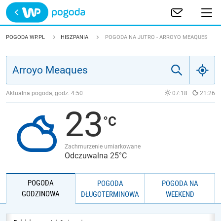
Trwa ładowanie
POLSKA
POGODA WP.PL
HISZPANIA
POGODA NA JUTRO - ARROYO MEAQUES
EUROPA
ŚWIAT
Aktualna pogoda, godz.
4:50
07:18
21:26
23
JAKOŚĆ POWIETRZA
Zachmurzenie umiarkowane
Odczuwalna 25°C
POGODA
POGODA
POGODA NA
GODZINOWA
DŁUGOTERMINOWA
WEEKEND