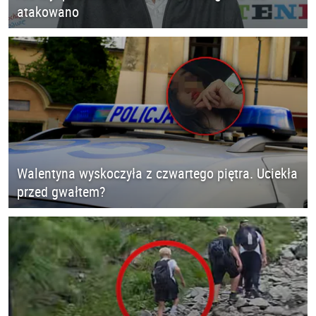
atakowano
Walentyna wyskoczyła z czwartego piętra. Uciekła
przed gwałtem?