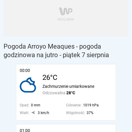
Pogoda Arroyo Meaques - pogoda
godzinowa na jutro
- piątek 7 sierpnia
00:00
26°C
Zachmurzenie umiarkowane
Odczuwalna
28°C
Opad:
0 mm
Ciśnienie:
1019 hPa
Wiatr:
3 km/h
Wilgotność:
37%
01:00