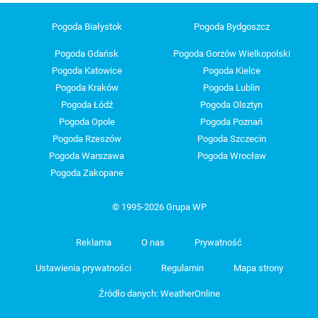
Pogoda Białystok
Pogoda Bydgoszcz
Pogoda Gdańsk
Pogoda Gorzów Wielkopolski
Pogoda Katowice
Pogoda Kielce
Pogoda Kraków
Pogoda Lublin
Pogoda Łódź
Pogoda Olsztyn
Pogoda Opole
Pogoda Poznań
Pogoda Rzeszów
Pogoda Szczecin
Pogoda Warszawa
Pogoda Wrocław
Pogoda Zakopane
© 1995-2026 Grupa WP
Reklama
O nas
Prywatność
Ustawienia prywatności
Regulamin
Mapa strony
Źródło danych: WeatherOnline