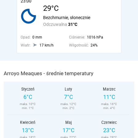
23:00
29°C
Bezchmurnie, słonecznie
Odczuwalna
31°C
Opad:
0 mm
Ciśnienie:
1016 hPa
Wiatr:
17 km/h
Wilgotność:
24%
Arroyo Meaques - średnie temperatury
Styczeń
Luty
Marzec
6°C
7°C
11°C
maks. 10°C
maks. 12°C
maks. 16°C
min. 1°C
min. 2°C
min. 4°C
Kwiecień
Maj
Czerwiec
13°C
17°C
23°C
maks. 18°C
maks. 22°C
maks. 28°C