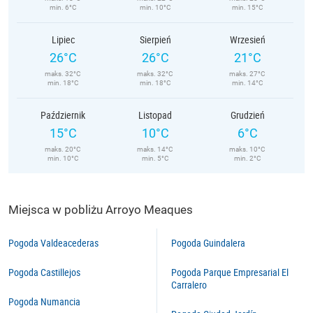
min. 6°C
min. 10°C
min. 15°C
Lipiec
Sierpień
Wrzesień
26°C
26°C
21°C
maks. 32°C
maks. 32°C
maks. 27°C
min. 18°C
min. 18°C
min. 14°C
Październik
Listopad
Grudzień
15°C
10°C
6°C
maks. 20°C
maks. 14°C
maks. 10°C
min. 10°C
min. 5°C
min. 2°C
Miejsca w pobliżu Arroyo Meaques
Pogoda Valdeacederas
Pogoda Guindalera
Pogoda Castillejos
Pogoda Parque Empresarial El
Carralero
Pogoda Numancia