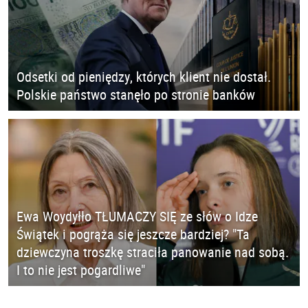
Odsetki od pieniędzy, których klient nie dostał.
Polskie państwo stanęło po stronie banków
Ewa Woydyłło TŁUMACZY SIĘ ze słów o Idze
Świątek i pogrąża się jeszcze bardziej? "Ta
dziewczyna troszkę straciła panowanie nad sobą.
I to nie jest pogardliwe"