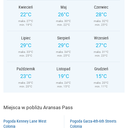
Kwiecień
Maj
Czerwiec
22°C
26°C
28°C
maks. 27°C
maks. 30°C
maks. 32°C
min. 19°C
min. 22°C
min. 25°C
Lipiec
Sierpień
Wrzesień
29°C
29°C
27°C
maks. 33°C
maks. 34°C
maks. 31°C
min. 25°C
min. 25°C
min. 23°C
Październik
Listopad
Grudzień
23°C
19°C
15°C
maks. 28°C
maks. 24°C
maks. 20°C
min. 20°C
min. 15°C
min. 11°C
Miejsca w pobliżu Aransas Pass
Pogoda Kenney Lane West
Pogoda Garza-4th-6th Streets
Colonia
Colonia