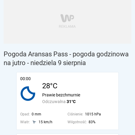
Pogoda Aransas Pass - pogoda godzinowa
na jutro
- niedziela 9 sierpnia
00:00
28°C
Prawie bezchmurnie
Odczuwalna
31°C
Opad:
0 mm
Ciśnienie:
1015 hPa
Wiatr:
15 km/h
Wilgotność:
83%