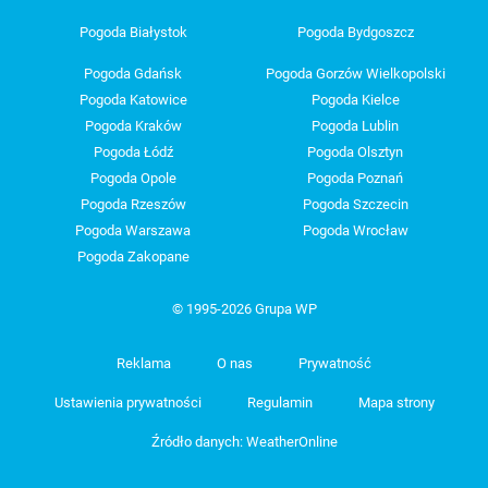
Pogoda Białystok
Pogoda Bydgoszcz
Pogoda Gdańsk
Pogoda Gorzów Wielkopolski
Pogoda Katowice
Pogoda Kielce
Pogoda Kraków
Pogoda Lublin
Pogoda Łódź
Pogoda Olsztyn
Pogoda Opole
Pogoda Poznań
Pogoda Rzeszów
Pogoda Szczecin
Pogoda Warszawa
Pogoda Wrocław
Pogoda Zakopane
© 1995-2026 Grupa WP
Reklama
O nas
Prywatność
Ustawienia prywatności
Regulamin
Mapa strony
Źródło danych: WeatherOnline