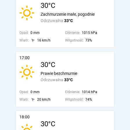
30°C
Zachmurzenie małe, pogodnie
Odczuwalna
33°C
Opad:
0 mm
Ciśnienie:
1015 hPa
Wiatr:
16 km/h
Wilgotność:
73%
17:00
30°C
Prawie bezchmurnie
Odczuwalna
33°C
Opad:
0 mm
Ciśnienie:
1014 hPa
Wiatr:
20 km/h
Wilgotność:
74%
18:00
30°C