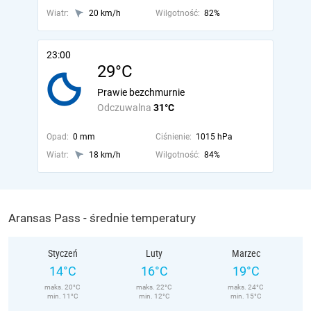
Wiatr:
20 km/h
Wilgotność:
82%
23:00
29°C
Prawie bezchmurnie
Odczuwalna
31°C
Opad:
0 mm
Ciśnienie:
1015 hPa
Wiatr:
18 km/h
Wilgotność:
84%
Aransas Pass - średnie temperatury
Styczeń
Luty
Marzec
14°C
16°C
19°C
maks. 20°C
maks. 22°C
maks. 24°C
min. 11°C
min. 12°C
min. 15°C