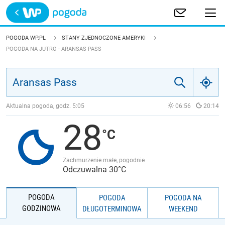
Trwa ładowanie
POLSKA
POGODA WP.PL
STANY ZJEDNOCZONE AMERYKI
POGODA NA JUTRO - ARANSAS PASS
EUROPA
ŚWIAT
Aktualna pogoda, godz.
5:05
06:56
20:14
JAKOŚĆ POWIETRZA
28
Zachmurzenie małe, pogodnie
Odczuwalna 30°C
POGODA
POGODA
POGODA NA
GODZINOWA
DŁUGOTERMINOWA
WEEKEND