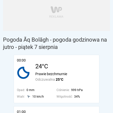
Pogoda Āq Bolāgh - pogoda godzinowa na
jutro
- piątek 7 sierpnia
00:00
24°C
Prawie bezchmurnie
Odczuwalna
25°C
Opad:
0 mm
Ciśnienie:
999 hPa
Wiatr:
10 km/h
Wilgotność:
34%
01:00