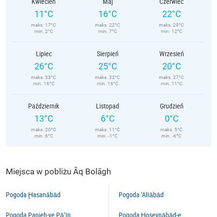
Kwiecień
Maj
Czerwiec
11°C
16°C
22°C
maks. 17°C
maks. 22°C
maks. 29°C
min. 2°C
min. 7°C
min. 12°C
Lipiec
Sierpień
Wrzesień
26°C
25°C
20°C
maks. 33°C
maks. 32°C
maks. 27°C
min. 16°C
min. 16°C
min. 11°C
Październik
Listopad
Grudzień
13°C
6°C
0°C
maks. 20°C
maks. 11°C
maks. 5°C
min. 6°C
min. -1°C
min. -6°C
Miejsca w pobliżu Āq Bolāgh
Pogoda Ḩasanābād
Pogoda ‘Alīābād
Pogoda Panjeh-ye Pā’īn
Pogoda Ḩoseynābād-e