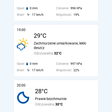
Opad:
0 mm
Ciśnienie:
996 hPa
Wiatr:
17 km/h
Wilgotność:
19%
19:00
29°C
Zachmurzenie umiarkowane, lekki
deszcz
Odczuwalna
32°C
Opad:
0 mm
Ciśnienie:
997 hPa
Wiatr:
17 km/h
Wilgotność:
22%
20:00
28°C
Prawie bezchmurnie
Odczuwalna
30°C