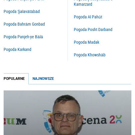
Kamarzard
Pogoda Şalavātābād
Pogoda Al Pahūt
Pogoda Bahrām Gonbad
Pogoda Posht Darband
Pogoda Panjeh-ye Bālā
Pogoda Madak
Pogoda Karkand
Pogoda Khowshāb
POPULARNE
NAJNOWSZE