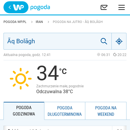
Trwa ładowanie
POLSKA
POGODA WP.PL
IRAN
POGODA NA JUTRO - ĀQ BOLĀGH
EUROPA
ŚWIAT
Aktualna pogoda, godz.
12:41
06:31
20:22
34
JAKOŚĆ POWIETRZA
Zachmurzenie małe, pogodnie
Odczuwalna 38°C
POGODA
POGODA
POGODA NA
GODZINOWA
DŁUGOTERMINOWA
WEEKEND