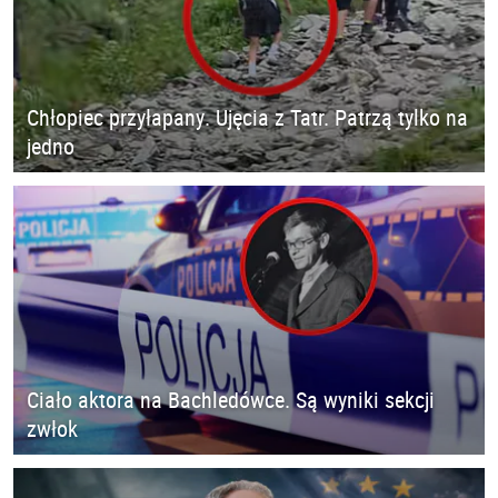
Chłopiec przyłapany. Ujęcia z Tatr. Patrzą tylko na
jedno
Ciało aktora na Bachledówce. Są wyniki sekcji
zwłok