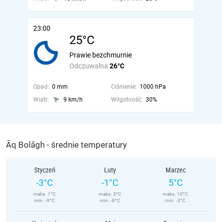
23:00
25°C
Prawie bezchmurnie
Odczuwalna
26°C
Opad:
0 mm
Ciśnienie:
1000 hPa
Wiatr:
9 km/h
Wilgotność:
30%
Āq Bolāgh - średnie temperatury
Styczeń
Luty
Marzec
-3°C
-1°C
5°C
maks. 1°C
maks. 3°C
maks. 10°C
min. -9°C
min. -8°C
min. -3°C