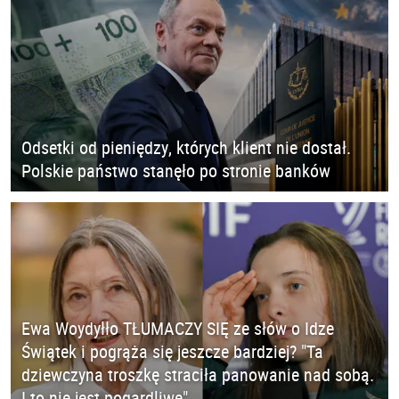
Odsetki od pieniędzy, których klient nie dostał.
Polskie państwo stanęło po stronie banków
Ewa Woydyłło TŁUMACZY SIĘ ze słów o Idze
Świątek i pogrąża się jeszcze bardziej? "Ta
dziewczyna troszkę straciła panowanie nad sobą.
I to nie jest pogardliwe"