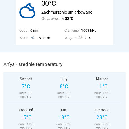
30°C
Zachmurzenie umiarkowane
Odczuwalna
32°C
Opad:
0 mm
Ciśnienie:
1003 hPa
Wiatr:
16 km/h
Wilgotność:
71%
An’ya - średnie temperatury
Styczeń
Luty
Marzec
7°C
8°C
11°C
maks. 8°C
maks. 9°C
maks. 13°C
min. 3°C
min. 4°C
min. 6°C
Kwiecień
Maj
Czerwiec
15°C
19°C
23°C
maks. 18°C
maks. 22°C
maks. 25°C
min. 11°C
min. 15°C
min. 19°C