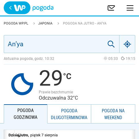
Trwa ładowanie
POLSKA
POGODA WP.PL
JAPONIA
POGODA NA JUTRO - AN’YA
EUROPA
ŚWIAT
Aktualna pogoda, godz.
10:32
05:33
19:15
29
JAKOŚĆ POWIETRZA
Prawie bezchmurnie
Odczuwalna 32°C
POGODA
POGODA
POGODA NA
GODZINOWA
DŁUGOTERMINOWA
WEEKEND