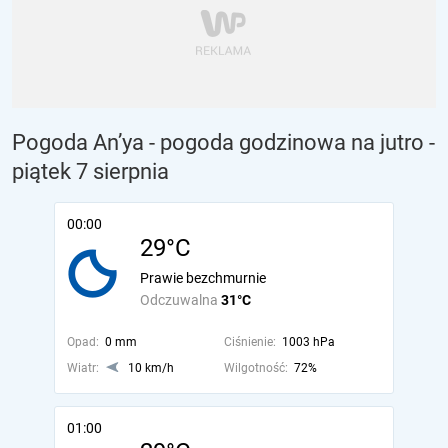
Pogoda An’ya - pogoda godzinowa na jutro
-
piątek 7 sierpnia
00:00
29°C
Prawie bezchmurnie
Odczuwalna
31°C
Opad:
0 mm
Ciśnienie:
1003 hPa
Wiatr:
10 km/h
Wilgotność:
72%
01:00