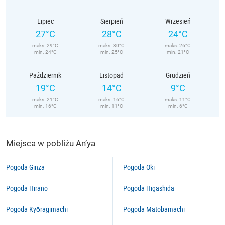
Lipiec
Sierpień
Wrzesień
27°C
28°C
24°C
maks. 29°C
maks. 30°C
maks. 26°C
min. 24°C
min. 25°C
min. 21°C
Październik
Listopad
Grudzień
19°C
14°C
9°C
maks. 21°C
maks. 16°C
maks. 11°C
min. 16°C
min. 11°C
min. 6°C
Miejsca w pobliżu An’ya
Pogoda Ginza
Pogoda Oki
Pogoda Hirano
Pogoda Higashida
Pogoda Kyōragimachi
Pogoda Matobamachi