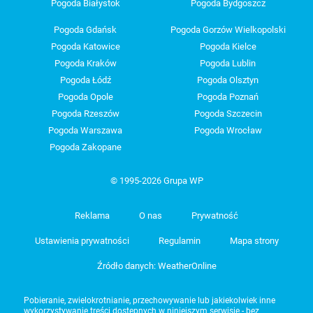
Pogoda Białystok
Pogoda Bydgoszcz
Pogoda Gdańsk
Pogoda Gorzów Wielkopolski
Pogoda Katowice
Pogoda Kielce
Pogoda Kraków
Pogoda Lublin
Pogoda Łódź
Pogoda Olsztyn
Pogoda Opole
Pogoda Poznań
Pogoda Rzeszów
Pogoda Szczecin
Pogoda Warszawa
Pogoda Wrocław
Pogoda Zakopane
© 1995-2026 Grupa WP
Reklama
O nas
Prywatność
Ustawienia prywatności
Regulamin
Mapa strony
Źródło danych: WeatherOnline
Pobieranie, zwielokrotnianie, przechowywanie lub jakiekolwiek inne
wykorzystywanie treści dostępnych w niniejszym serwisie - bez