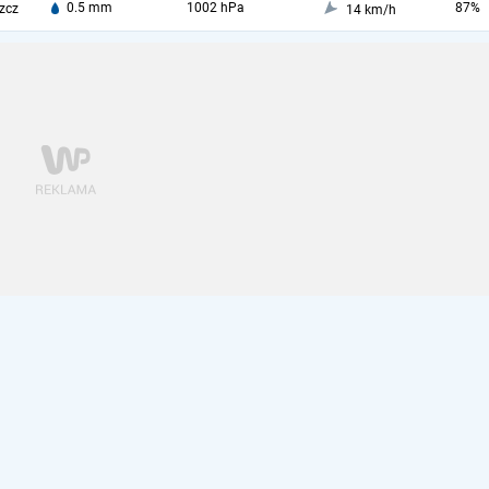
0.5 mm
1002 hPa
87%
zcz
14 km/h