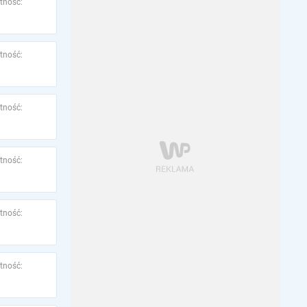
tność:
tność:
tność:
tność:
tność:
tność: