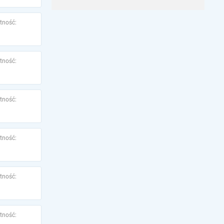
tność:
tność:
tność:
tność:
tność:
tność: