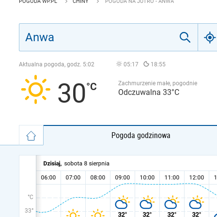
POGODA WP.PL
CHINY
POGODA NA JUTRO - ANWA
Aktualna pogoda, godz.
5:02
05:17
18:55
30
Zachmurzenie małe, pogodnie
Odczuwalna 33°C
Pogoda godzinowa
°C
33°