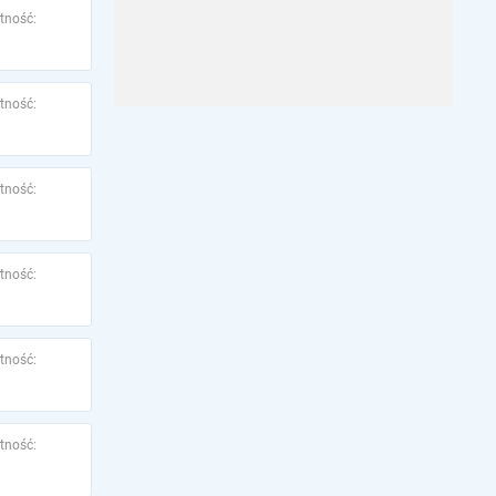
tność:
tność:
tność:
tność:
tność:
tność: