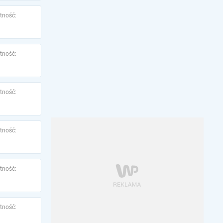
tność:
tność:
tność:
tność:
tność:
tność: