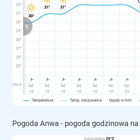
32°
31°
30°
29°
28°
27°
26°
25°
km/h
Temperatura
Temp. odczuwalna
Opady w mm:
Pogoda Anwa - pogoda godzinowa na 
Odczuwalna
29°C