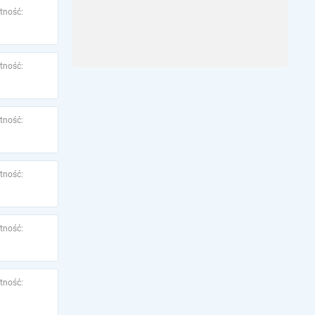
tność:
tność:
tność:
tność:
tność:
tność: