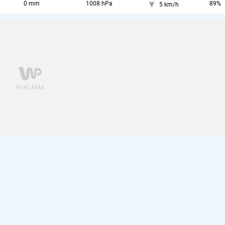
0 mm
1008 hPa
89%
5 km/h