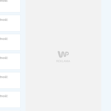
tność:
tność:
tność:
tność:
tność:
tność: