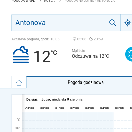
POGODA WP.PL
ROSJA
POGODA NA JUTRO - ANTONOVA
Aktualna pogoda, godz.
10:05
05:06
20:59
12
Mgliście
Odczuwalna 12°C
Pogoda godzinowa
°C
36°