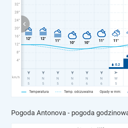
32°
28°
24°
20°
16°
12°
8°
4°
km/h
Temperatura
Temp. odczuwalna
Opady w mm:
Pogoda Antonova - pogoda godzinowa 