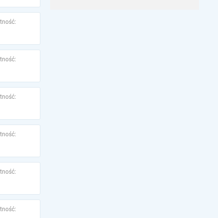
tność:
tność:
tność:
tność:
tność:
tność: