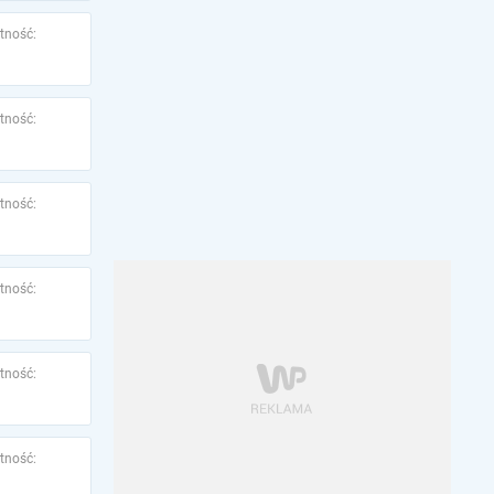
tność:
tność:
tność:
tność:
tność:
tność: