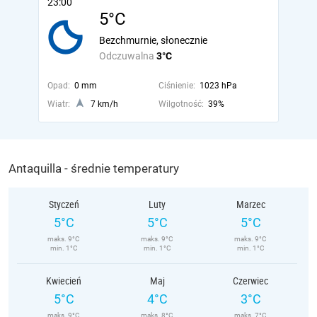
23:00
5°C
Bezchmurnie, słonecznie
Odczuwalna
3°C
Opad:
0 mm
Ciśnienie:
1023 hPa
Wiatr:
7 km/h
Wilgotność:
39%
Antaquilla - średnie temperatury
Styczeń
Luty
Marzec
5°C
5°C
5°C
maks. 9°C
maks. 9°C
maks. 9°C
min. 1°C
min. 1°C
min. 1°C
Kwiecień
Maj
Czerwiec
5°C
4°C
3°C
maks. 9°C
maks. 8°C
maks. 7°C