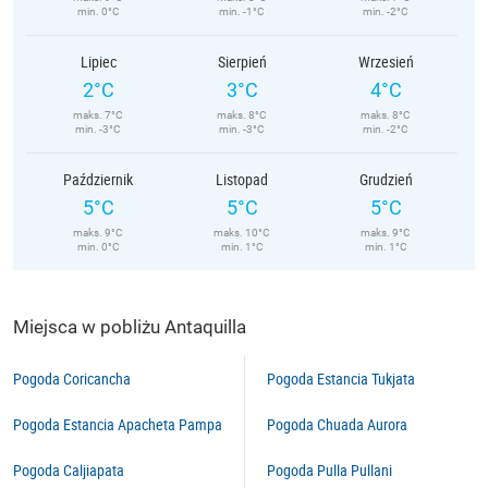
min. 0°C
min. -1°C
min. -2°C
Lipiec
Sierpień
Wrzesień
2°C
3°C
4°C
maks. 7°C
maks. 8°C
maks. 8°C
min. -3°C
min. -3°C
min. -2°C
Październik
Listopad
Grudzień
5°C
5°C
5°C
maks. 9°C
maks. 10°C
maks. 9°C
min. 0°C
min. 1°C
min. 1°C
Miejsca w pobliżu Antaquilla
Pogoda Coricancha
Pogoda Estancia Tukjata
Pogoda Estancia Apacheta Pampa
Pogoda Chuada Aurora
Pogoda Caljiapata
Pogoda Pulla Pullani