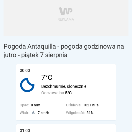
Pogoda Antaquilla - pogoda godzinowa na
jutro
- piątek 7 sierpnia
00:00
7°C
Bezchmurnie, słonecznie
Odczuwalna
5°C
Opad:
0 mm
Ciśnienie:
1021 hPa
Wiatr:
7 km/h
Wilgotność:
31%
01:00