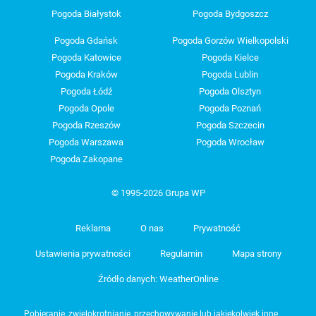
Pogoda Białystok
Pogoda Bydgoszcz
Pogoda Gdańsk
Pogoda Gorzów Wielkopolski
Pogoda Katowice
Pogoda Kielce
Pogoda Kraków
Pogoda Lublin
Pogoda Łódź
Pogoda Olsztyn
Pogoda Opole
Pogoda Poznań
Pogoda Rzeszów
Pogoda Szczecin
Pogoda Warszawa
Pogoda Wrocław
Pogoda Zakopane
© 1995-2026 Grupa WP
Reklama
O nas
Prywatność
Ustawienia prywatności
Regulamin
Mapa strony
Źródło danych: WeatherOnline
Pobieranie, zwielokrotnianie, przechowywanie lub jakiekolwiek inne