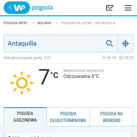
Trwa ładowanie
POLSKA
POGODA WP.PL
BOLIWIA
POGODA NA JUTRO - ANTAQUILLA
EUROPA
ŚWIAT
Aktualna pogoda, godz.
7:01
06:59
18:29
7
JAKOŚĆ POWIETRZA
Bezchmurnie, słonecznie
Odczuwalna 6°C
POGODA
POGODA
POGODA NA
GODZINOWA
DŁUGOTERMINOWA
WEEKEND