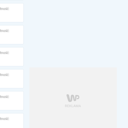
tność:
tność:
tność:
tność:
tność:
tność: