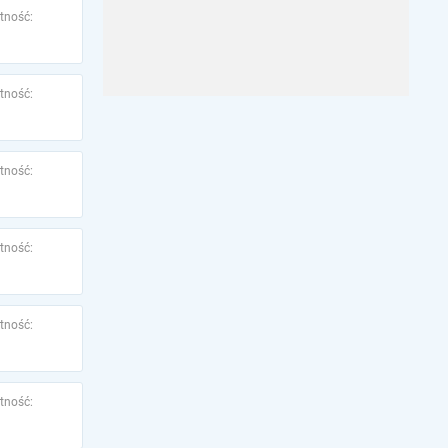
tność:
tność:
tność:
tność:
tność:
tność: