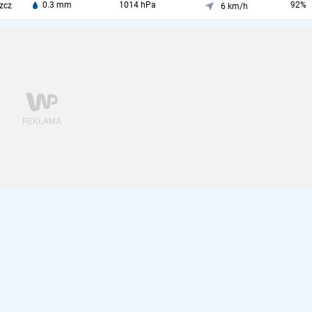
0.3 mm
1014 hPa
92%
zcz
6 km/h