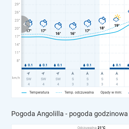
29°
26°
23°
20°
17°
14°
11°
8°
km/h
Temperatura
Temp. odczuwalna
Opady w mm:
Pogoda Angolilla - pogoda godzinowa 
Odczuwalna
21°C