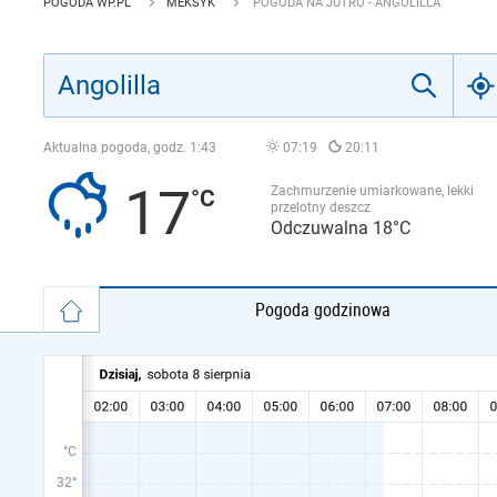
POGODA WP.PL
MEKSYK
POGODA NA JUTRO - ANGOLILLA
Aktualna pogoda, godz.
1:43
07:19
20:11
17
Zachmurzenie umiarkowane, lekki
przelotny deszcz
Odczuwalna 18°C
Pogoda godzinowa
°C
32°