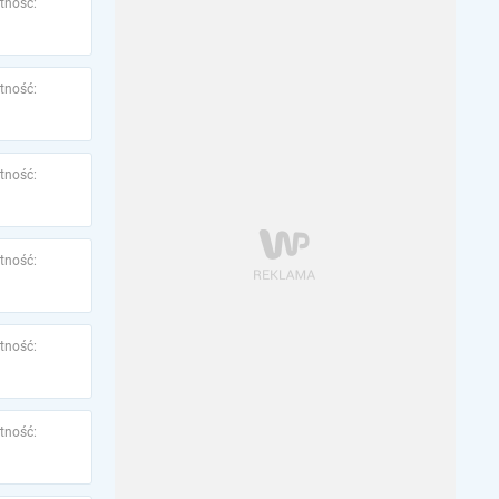
tność:
tność:
tność:
tność:
tność:
tność: