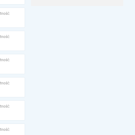
tność:
tność:
tność:
tność:
tność:
tność: