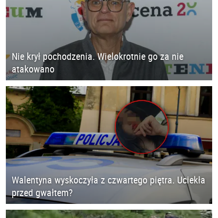
Nie krył pochodzenia. Wielokrotnie go za nie
atakowano
Walentyna wyskoczyła z czwartego piętra. Uciekła
przed gwałtem?