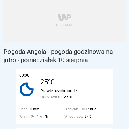
Pogoda Angola - pogoda godzinowa na
jutro
- poniedziałek 10 sierpnia
00:00
25°C
Prawie bezchmurnie
Odczuwalna
27°C
Opad:
0 mm
Ciśnienie:
1017 hPa
Wiatr:
1 km/h
Wilgotność:
94%