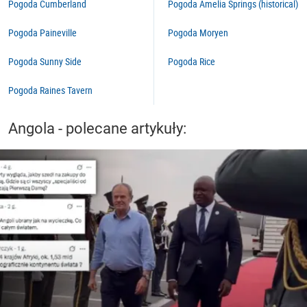
Pogoda Cumberland
Pogoda Amelia Springs (historical)
Pogoda Paineville
Pogoda Moryen
Pogoda Sunny Side
Pogoda Rice
Pogoda Raines Tavern
Angola - polecane artykuły: