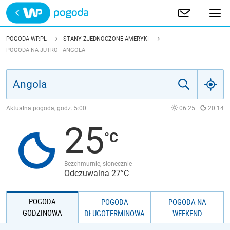
Trwa ładowanie
POLSKA
POGODA WP.PL
STANY ZJEDNOCZONE AMERYKI
POGODA NA JUTRO - ANGOLA
EUROPA
ŚWIAT
Aktualna pogoda, godz.
5:00
06:25
20:14
JAKOŚĆ POWIETRZA
25
Bezchmurnie, słonecznie
Odczuwalna 27°C
POGODA
POGODA
POGODA NA
GODZINOWA
DŁUGOTERMINOWA
WEEKEND