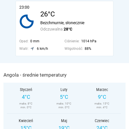
23:00
26°C
Bezchmurnie, słonecznie
Odczuwalna
28°C
Opad:
0 mm
Ciśnienie:
1014 hPa
Wiatr:
6 km/h
Wilgotność:
88%
Angola - średnie temperatury
Styczeń
Luty
Marzec
4°C
5°C
9°C
maks. 8°C
maks. 10°C
maks. 15°C
min. 0°C
min. 0°C
min. 4°C
Kwiecień
Maj
Czerwiec
15°C
19°C
24°C