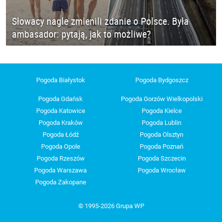
Słowacy nagle zmienili zdanie o Polsce. Była
ambasador: pytają, jak to możliwe?
Pogoda Białystok
Pogoda Bydgoszcz
Pogoda Gdańsk
Pogoda Gorzów Wielkopolski
Pogoda Katowice
Pogoda Kielce
Pogoda Kraków
Pogoda Lublin
Pogoda Łódź
Pogoda Olsztyn
Pogoda Opole
Pogoda Poznań
Pogoda Rzeszów
Pogoda Szczecin
Pogoda Warszawa
Pogoda Wrocław
Pogoda Zakopane
© 1995-2026 Grupa WP