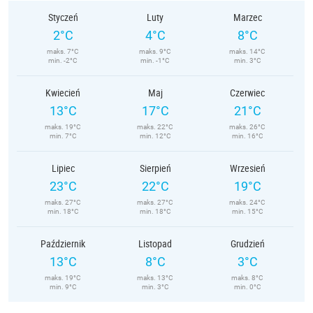
Styczeń
Luty
Marzec
2°C
4°C
8°C
maks. 7°C
maks. 9°C
maks. 14°C
min. -2°C
min. -1°C
min. 3°C
Kwiecień
Maj
Czerwiec
13°C
17°C
21°C
maks. 19°C
maks. 22°C
maks. 26°C
min. 7°C
min. 12°C
min. 16°C
Lipiec
Sierpień
Wrzesień
23°C
22°C
19°C
maks. 27°C
maks. 27°C
maks. 24°C
min. 18°C
min. 18°C
min. 15°C
Październik
Listopad
Grudzień
13°C
8°C
3°C
maks. 19°C
maks. 13°C
maks. 8°C
min. 9°C
min. 3°C
min. 0°C