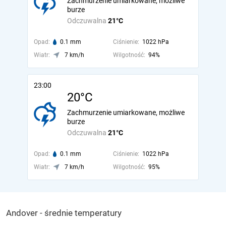
Zachmurzenie umiarkowane, możliwe
burze
Odczuwalna
21°C
Opad:
0.1 mm
Ciśnienie:
1022 hPa
Wiatr:
7 km/h
Wilgotność:
94%
23:00
20°C
Zachmurzenie umiarkowane, możliwe
burze
Odczuwalna
21°C
Opad:
0.1 mm
Ciśnienie:
1022 hPa
Wiatr:
7 km/h
Wilgotność:
95%
Andover - średnie temperatury