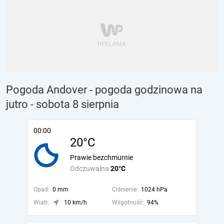
Pogoda Andover - pogoda godzinowa na
jutro
- sobota 8 sierpnia
00:00
20°C
Prawie bezchmurnie
Odczuwalna
20°C
Opad:
0 mm
Ciśnienie:
1024 hPa
Wiatr:
10 km/h
Wilgotność:
94%