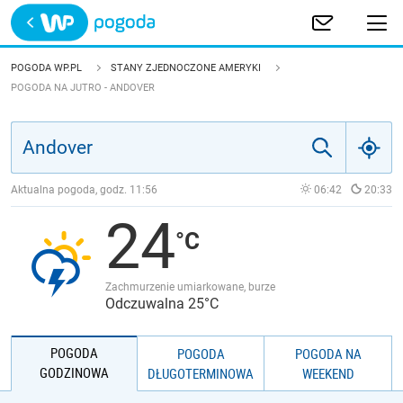
Trwa ładowanie
POLSKA
POGODA WP.PL
STANY ZJEDNOCZONE AMERYKI
POGODA NA JUTRO - ANDOVER
EUROPA
ŚWIAT
Aktualna pogoda, godz.
11:56
06:42
20:33
JAKOŚĆ POWIETRZA
24
Zachmurzenie umiarkowane, burze
Odczuwalna 25°C
POGODA
POGODA
POGODA NA
GODZINOWA
DŁUGOTERMINOWA
WEEKEND