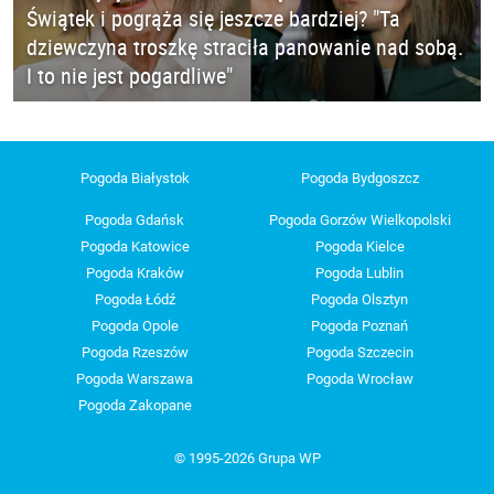
Świątek i pogrąża się jeszcze bardziej? "Ta
dziewczyna troszkę straciła panowanie nad sobą.
I to nie jest pogardliwe"
Pogoda Białystok
Pogoda Bydgoszcz
Pogoda Gdańsk
Pogoda Gorzów Wielkopolski
Pogoda Katowice
Pogoda Kielce
Pogoda Kraków
Pogoda Lublin
Pogoda Łódź
Pogoda Olsztyn
Pogoda Opole
Pogoda Poznań
Pogoda Rzeszów
Pogoda Szczecin
Pogoda Warszawa
Pogoda Wrocław
Pogoda Zakopane
© 1995-2026 Grupa WP