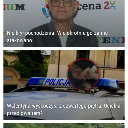
Nie krył pochodzenia. Wielokrotnie go za nie
atakowano
Walentyna wyskoczyła z czwartego piętra. Uciekła
przed gwałtem?