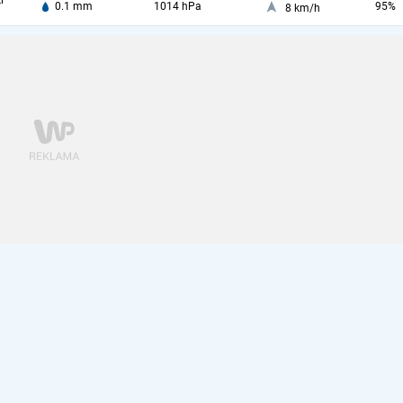
i
0.1 mm
1014 hPa
95%
8 km/h