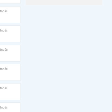
tność:
tność:
tność:
tność:
tność:
tność: