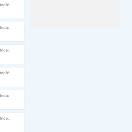
tność:
tność:
tność:
tność:
tność:
tność: