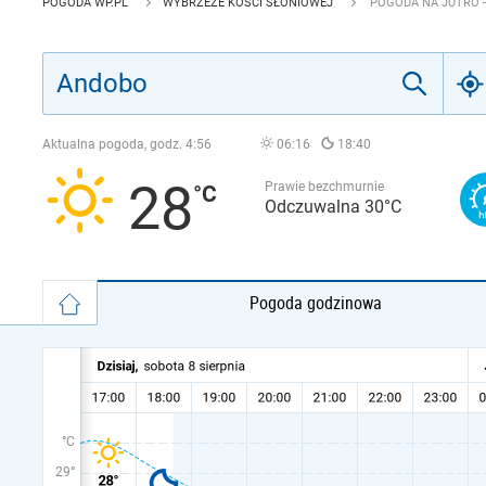
POGODA WP.PL
WYBRZEŻE KOŚCI SŁONIOWEJ
POGODA NA JUTRO 
Aktualna pogoda, godz.
4:56
06:16
18:40
28
Prawie bezchmurnie
Odczuwalna 30°C
Pogoda godzinowa
°C
29°