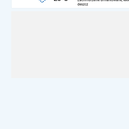
Zachmurzenie umiarkowane, lekk
deszcz