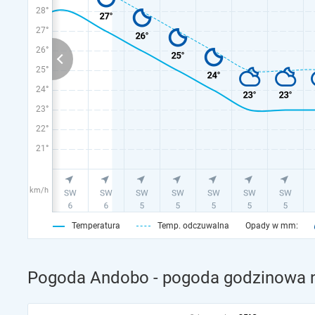
28°
27°
26°
25°
24°
23°
22°
21°
km/h
Temperatura
Temp. odczuwalna
Opady w mm:
Pogoda Andobo - pogoda godzinowa n