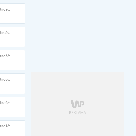
tność:
tność:
tność:
tność:
tność:
tność: