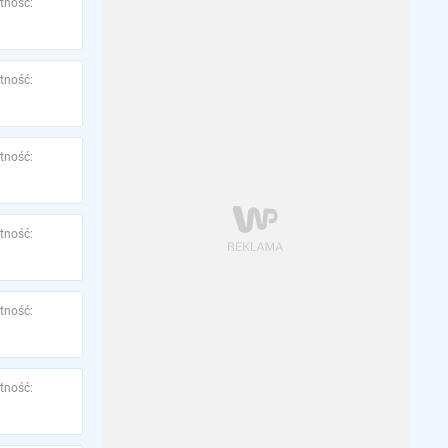
tność:
tność:
tność:
tność:
tność:
tność: