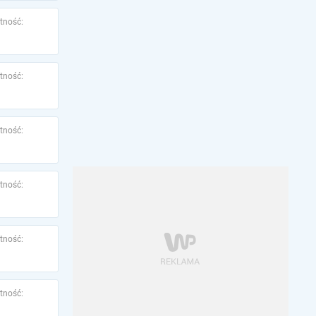
tność:
tność:
tność:
tność:
tność:
tność: