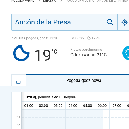
POGODA WP.PL
MEKSYK
POGODA NA JUTRO - ANCÓN DE LA PRESA
Aktualna pogoda, godz.
12:26
06:32
19:48
19
Prawie bezchmurnie
Odczuwalna 21°C
Pogoda godzinowa
°C
36°