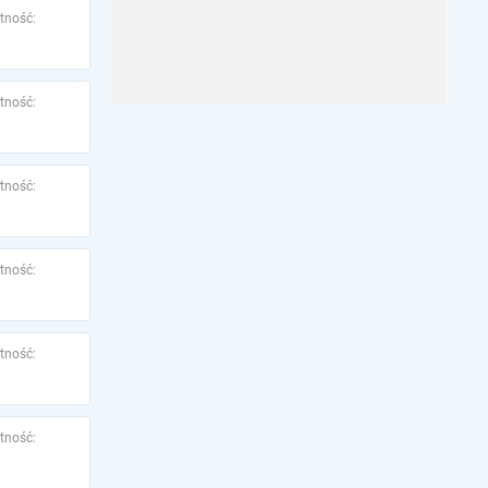
tność:
tność:
tność:
tność:
tność:
tność: