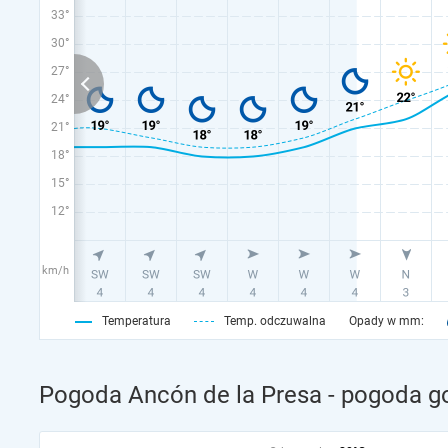
33°
30°
27°
24°
21°
18°
15°
12°
km/h
Temperatura
Temp. odczuwalna
Opady w mm:
Pogoda Ancón de la Presa - pogoda g