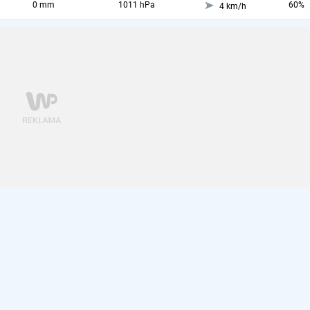
0 mm
1011 hPa
60%
4 km/h