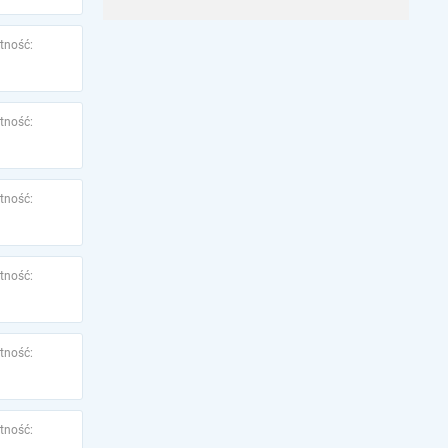
tność:
tność:
tność:
tność:
tność:
tność: