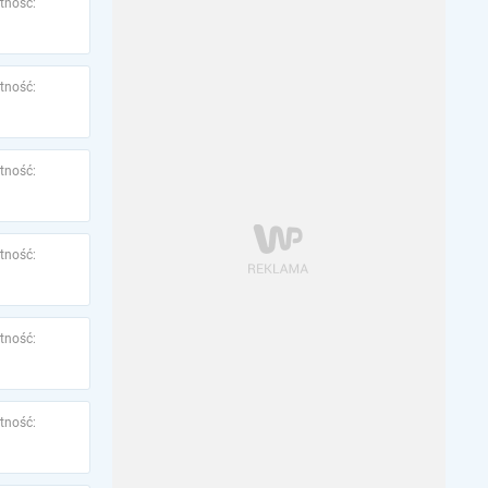
tność:
tność:
tność:
tność:
tność:
tność: