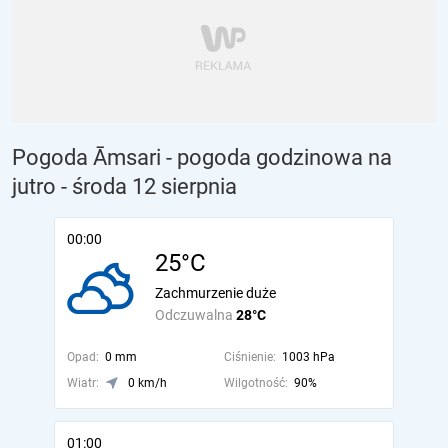
Pogoda Āmsari - pogoda godzinowa na
jutro
- środa 12 sierpnia
00:00
25°C
Zachmurzenie duże
Odczuwalna
28°C
Opad:
0 mm
Ciśnienie:
1003 hPa
Wiatr:
0 km/h
Wilgotność:
90%
01:00