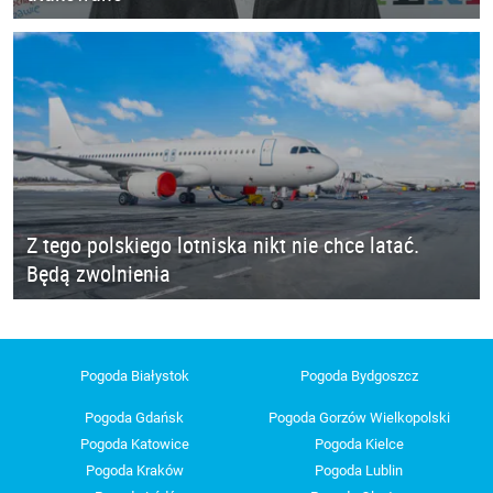
Z tego polskiego lotniska nikt nie chce latać.
Będą zwolnienia
Pogoda Białystok
Pogoda Bydgoszcz
Pogoda Gdańsk
Pogoda Gorzów Wielkopolski
Pogoda Katowice
Pogoda Kielce
Pogoda Kraków
Pogoda Lublin