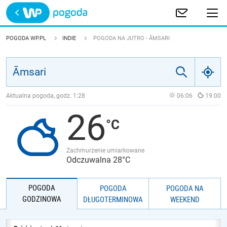
Trwa ładowanie
POLSKA
POGODA WP.PL
INDIE
POGODA NA JUTRO - ĀMSARI
EUROPA
ŚWIAT
Aktualna pogoda, godz.
1:28
06:06
19:00
26
JAKOŚĆ POWIETRZA
Zachmurzenie umiarkowane
Odczuwalna 28°C
POGODA
POGODA
POGODA NA
GODZINOWA
DŁUGOTERMINOWA
WEEKEND