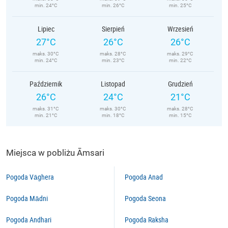
min. 24°C
min. 26°C
min. 25°C
Lipiec
Sierpień
Wrzesień
27°C
26°C
26°C
maks. 30°C
maks. 28°C
maks. 29°C
min. 24°C
min. 23°C
min. 22°C
Październik
Listopad
Grudzień
26°C
24°C
21°C
maks. 31°C
maks. 30°C
maks. 28°C
min. 21°C
min. 18°C
min. 15°C
Miejsca w pobliżu Āmsari
Pogoda Vāghera
Pogoda Anad
Pogoda Mādni
Pogoda Seona
Pogoda Andhari
Pogoda Raksha