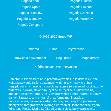
Pogoda Łódź
Pogoda Olsztyn
Pogoda Opole
Pogoda Poznań
Pogoda Rzeszów
Pogoda Szczecin
Pogoda Warszawa
Pogoda Wrocław
Pogoda Zakopane
© 1995-2026 Grupa WP
Reklama
O nas
Prywatność
Ustawienia prywatności
Regulamin
Mapa strony
Źródło danych: WeatherOnline
Pobieranie, zwielokrotnianie, przechowywanie lub jakiekolwiek inne
wykorzystywanie treści dostępnych w niniejszym serwisie - bez
względu na ich charakter i sposób wyrażenia (w szczególności lecz nie
wyłącznie: słowne, słowno-muzyczne, muzyczne, audiowizualne,
audialne, tekstowe, graficzne i zawarte w nich dane i informacje, bazy
danych i zawarte w nich dane) oraz formę (np. literackie,
publicystyczne, naukowe, kartograficzne, programy komputerowe,
plastyczne, fotograficzne) wymaga uprzedniej i jednoznacznej zgody
Wirtualna Polska Media Spółka Akcyjna z siedzibą w Warszawie,