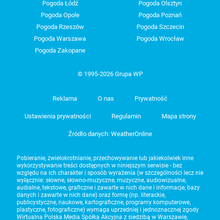
Pogoda Łódź
Pogoda Olsztyn
Pogoda Opole
Pogoda Poznań
Pogoda Rzeszów
Pogoda Szczecin
Pogoda Warszawa
Pogoda Wrocław
Pogoda Zakopane
© 1995-2026 Grupa WP
Reklama
O nas
Prywatność
Ustawienia prywatności
Regulamin
Mapa strony
Źródło danych: WeatherOnline
Pobieranie, zwielokrotnianie, przechowywanie lub jakiekolwiek inne
wykorzystywanie treści dostępnych w niniejszym serwisie - bez
względu na ich charakter i sposób wyrażenia (w szczególności lecz nie
wyłącznie: słowne, słowno-muzyczne, muzyczne, audiowizualne,
audialne, tekstowe, graficzne i zawarte w nich dane i informacje, bazy
danych i zawarte w nich dane) oraz formę (np. literackie,
publicystyczne, naukowe, kartograficzne, programy komputerowe,
plastyczne, fotograficzne) wymaga uprzedniej i jednoznacznej zgody
Wirtualna Polska Media Spółka Akcyjna z siedzibą w Warszawie,