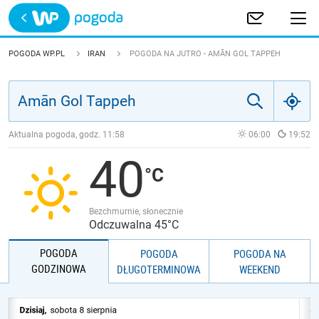
Trwa ładowanie
POLSKA
POGODA WP.PL
IRAN
POGODA NA JUTRO - AMĀN GOL TAPPEH
EUROPA
ŚWIAT
Aktualna pogoda, godz.
11:58
06:00
19:52
40
JAKOŚĆ POWIETRZA
Bezchmurnie, słonecznie
Odczuwalna 45°C
POGODA
POGODA
POGODA NA
GODZINOWA
DŁUGOTERMINOWA
WEEKEND