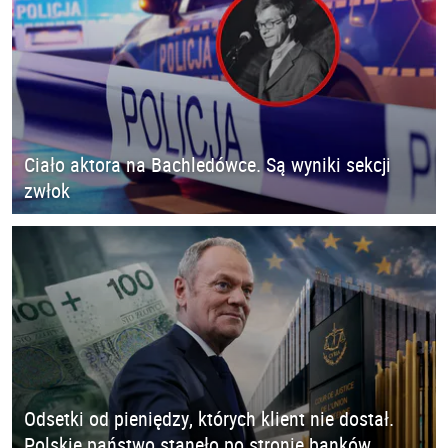
Ciało aktora na Bachledówce. Są wyniki sekcji
zwłok
Odsetki od pieniędzy, których klient nie dostał.
Polskie państwo stanęło po stronie banków