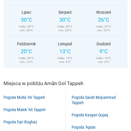
Lipiec
Sierpień
Wrzesień
30°C
30°C
26°C
maks. 36°C
maks. 36°C
maks. 32°C
min. 24°C
min. 24°C
min. 20°C
Październik
Listopad
Grudzień
20°C
13°C
9°C
maks. 26°C
maks. 19°C
maks. 14°C
min. 14°C
min. 8°C
min. 4°C
Miejsca w pobliżu Amān Gol Tappeh
Pogoda Mollā ‘Alī Tappeh
Pogoda Qarah Moḩammad
Tappeh
Pogoda Malek ‘Alī Tappeh
Pogoda Kasgan Qūjaq
Pogoda Eqrī Būghāz
Pogoda ‘Aţālar