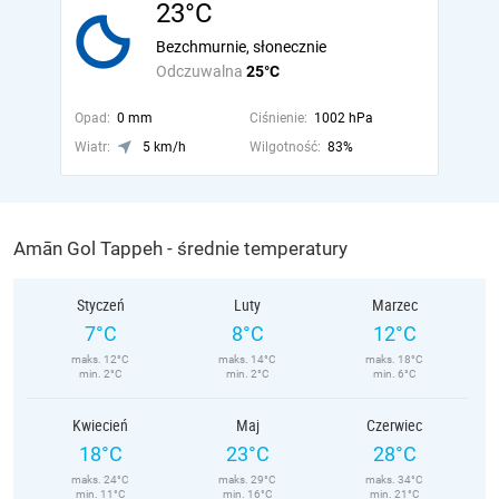
23°C
Bezchmurnie, słonecznie
Odczuwalna
25°C
Opad:
0 mm
Ciśnienie:
1002 hPa
Wiatr:
5 km/h
Wilgotność:
83%
Amān Gol Tappeh - średnie temperatury
Styczeń
Luty
Marzec
7°C
8°C
12°C
maks. 12°C
maks. 14°C
maks. 18°C
min. 2°C
min. 2°C
min. 6°C
Kwiecień
Maj
Czerwiec
18°C
23°C
28°C
maks. 24°C
maks. 29°C
maks. 34°C
min. 11°C
min. 16°C
min. 21°C