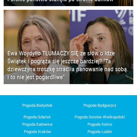
Ewa Woydyłło TŁUMACZY SIĘ ze słów o Idze
Świątek i pogrąża się jeszcze bardziej? "Ta
dziewczyna troszkę straciła panowanie nad sobą.
I to nie jest pogardliwe"
Pogoda Białystok
Pogoda Bydgoszcz
Pogoda Gdańsk
Pogoda Gorzów Wielkopolski
Pogoda Katowice
Pogoda Kielce
Pogoda Kraków
Pogoda Lublin