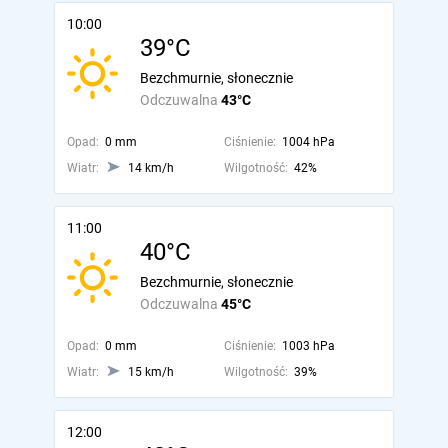
10:00
39°C
Bezchmurnie, słonecznie
Odczuwalna
43°C
Opad:
0 mm
Ciśnienie:
1004 hPa
Wiatr:
14 km/h
Wilgotność:
42%
11:00
40°C
Bezchmurnie, słonecznie
Odczuwalna
45°C
Opad:
0 mm
Ciśnienie:
1003 hPa
Wiatr:
15 km/h
Wilgotność:
39%
12:00