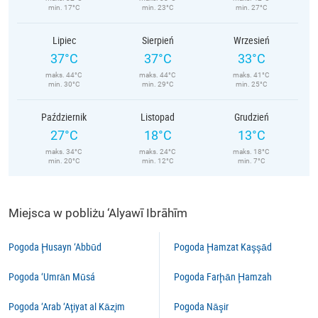
min. 17°C
min. 23°C
min. 27°C
Lipiec
Sierpień
Wrzesień
37°C
37°C
33°C
maks. 44°C
maks. 44°C
maks. 41°C
min. 30°C
min. 29°C
min. 25°C
Październik
Listopad
Grudzień
27°C
18°C
13°C
maks. 34°C
maks. 24°C
maks. 18°C
min. 20°C
min. 12°C
min. 7°C
Miejsca w pobliżu ‘Alyawī Ibrāhīm
Pogoda Ḩusayn ‘Abbūd
Pogoda Ḩamzat Kaşşād
Pogoda ‘Umrān Mūsá
Pogoda Farḩān Ḩamzah
Pogoda ‘Arab ‘Aţiyat al Kāz̧im
Pogoda Nāşir