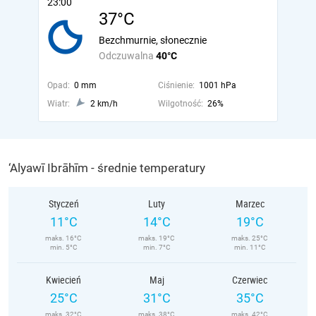
23:00
37°C
Bezchmurnie, słonecznie
Odczuwalna
40°C
Opad:
0 mm
Ciśnienie:
1001 hPa
Wiatr:
2 km/h
Wilgotność:
26%
‘Alyawī Ibrāhīm - średnie temperatury
Styczeń
Luty
Marzec
11°C
14°C
19°C
maks. 16°C
maks. 19°C
maks. 25°C
min. 5°C
min. 7°C
min. 11°C
Kwiecień
Maj
Czerwiec
25°C
31°C
35°C
maks. 32°C
maks. 38°C
maks. 42°C