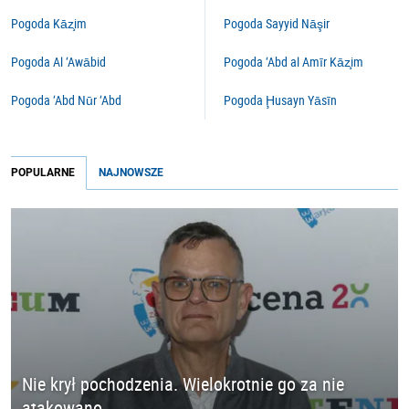
Pogoda Kāz̧im
Pogoda Sayyid Nāşir
Pogoda Al ‘Awābid
Pogoda ‘Abd al Amīr Kāz̧im
Pogoda ‘Abd Nūr ‘Abd
Pogoda Ḩusayn Yāsīn
POPULARNE
NAJNOWSZE
Nie krył pochodzenia. Wielokrotnie go za nie
atakowano