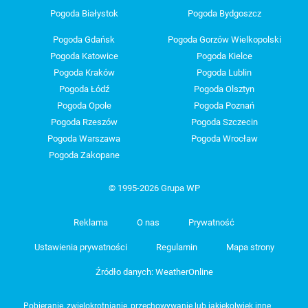
Pogoda Białystok
Pogoda Bydgoszcz
Pogoda Gdańsk
Pogoda Gorzów Wielkopolski
Pogoda Katowice
Pogoda Kielce
Pogoda Kraków
Pogoda Lublin
Pogoda Łódź
Pogoda Olsztyn
Pogoda Opole
Pogoda Poznań
Pogoda Rzeszów
Pogoda Szczecin
Pogoda Warszawa
Pogoda Wrocław
Pogoda Zakopane
© 1995-2026 Grupa WP
Reklama
O nas
Prywatność
Ustawienia prywatności
Regulamin
Mapa strony
Źródło danych: WeatherOnline
Pobieranie, zwielokrotnianie, przechowywanie lub jakiekolwiek inne