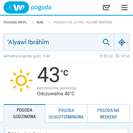
Trwa ładowanie
POLSKA
POGODA WP.PL
IRAK
POGODA NA JUTRO - ‘ALYAWĪ IBRĀHĪM
EUROPA
ŚWIAT
Aktualna pogoda, godz.
9:44
05:22
18:54
43
JAKOŚĆ POWIETRZA
Bezchmurnie, słonecznie
Odczuwalna 46°C
POGODA
POGODA
POGODA NA
GODZINOWA
DŁUGOTERMINOWA
WEEKEND