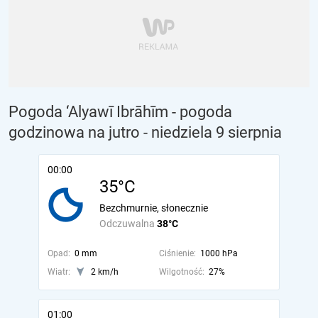
Pogoda ‘Alyawī Ibrāhīm - pogoda
godzinowa na jutro
- niedziela 9 sierpnia
00:00
35°C
Bezchmurnie, słonecznie
Odczuwalna
38°C
Opad:
0 mm
Ciśnienie:
1000 hPa
Wiatr:
2 km/h
Wilgotność:
27%
01:00