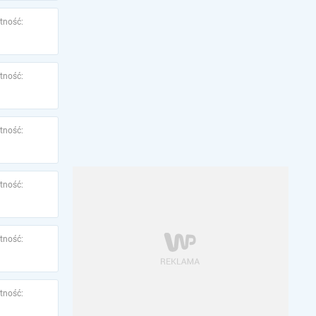
tność:
tność:
tność:
tność:
tność:
tność: