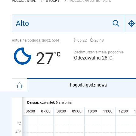
POGODA WP.PL
WŁOCHY
POGODA NA JUTRO - ALTO
Aktualna pogoda, godz.
5:44
06:22
20:48
27
Zachmurzenie małe, pogodnie
Odczuwalna 28°C
Pogoda godzinowa
°C
40°