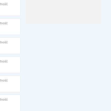
tność:
tność:
tność:
tność:
tność:
tność: