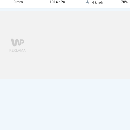
0 mm
1014 hPa
78%
4 km/h