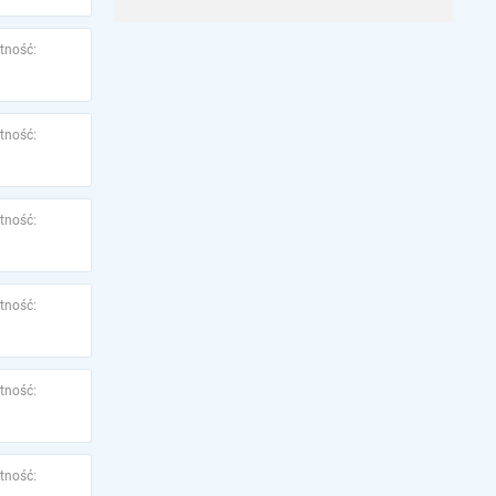
tność:
tność:
tność:
tność:
tność:
tność: