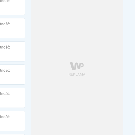
tność:
tność:
tność:
tność:
tność:
tność: