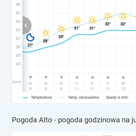
38°
36°
34°
32°
30°
28°
26°
24°
km/h
Temperatura
Temp. odczuwalna
Opady w mm:
Pogoda Alto - pogoda godzinowa na ju