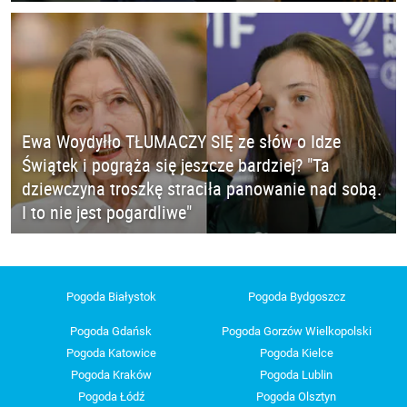
Ewa Woydyłło TŁUMACZY SIĘ ze słów o Idze
Świątek i pogrąża się jeszcze bardziej? "Ta
dziewczyna troszkę straciła panowanie nad sobą.
I to nie jest pogardliwe"
Pogoda Białystok
Pogoda Bydgoszcz
Pogoda Gdańsk
Pogoda Gorzów Wielkopolski
Pogoda Katowice
Pogoda Kielce
Pogoda Kraków
Pogoda Lublin
Pogoda Łódź
Pogoda Olsztyn