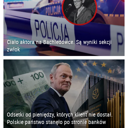
Ciało aktora na Bachledówce. Są wyniki sekcji
zwłok
Odsetki od pieniędzy, których klient nie dostał.
Polskie państwo stanęło po stronie banków