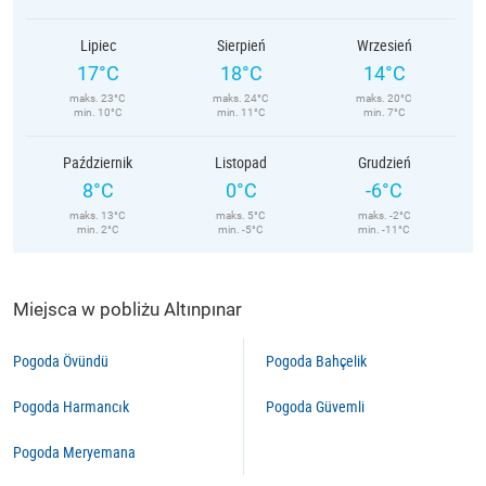
Lipiec
Sierpień
Wrzesień
17°C
18°C
14°C
maks. 23°C
maks. 24°C
maks. 20°C
min. 10°C
min. 11°C
min. 7°C
Październik
Listopad
Grudzień
8°C
0°C
-6°C
maks. 13°C
maks. 5°C
maks. -2°C
min. 2°C
min. -5°C
min. -11°C
Miejsca w pobliżu Altınpınar
Pogoda Övündü
Pogoda Bahçelik
Pogoda Harmancık
Pogoda Güvemli
Pogoda Meryemana