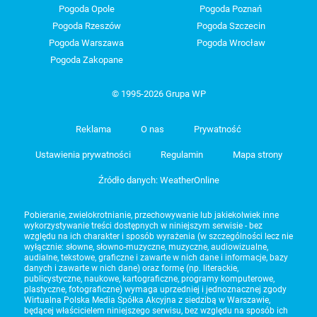
Pogoda Opole
Pogoda Poznań
Pogoda Rzeszów
Pogoda Szczecin
Pogoda Warszawa
Pogoda Wrocław
Pogoda Zakopane
© 1995-2026 Grupa WP
Reklama
O nas
Prywatność
Ustawienia prywatności
Regulamin
Mapa strony
Źródło danych: WeatherOnline
Pobieranie, zwielokrotnianie, przechowywanie lub jakiekolwiek inne
wykorzystywanie treści dostępnych w niniejszym serwisie - bez
względu na ich charakter i sposób wyrażenia (w szczególności lecz nie
wyłącznie: słowne, słowno-muzyczne, muzyczne, audiowizualne,
audialne, tekstowe, graficzne i zawarte w nich dane i informacje, bazy
danych i zawarte w nich dane) oraz formę (np. literackie,
publicystyczne, naukowe, kartograficzne, programy komputerowe,
plastyczne, fotograficzne) wymaga uprzedniej i jednoznacznej zgody
Wirtualna Polska Media Spółka Akcyjna z siedzibą w Warszawie,
będącej właścicielem niniejszego serwisu, bez względu na sposób ich