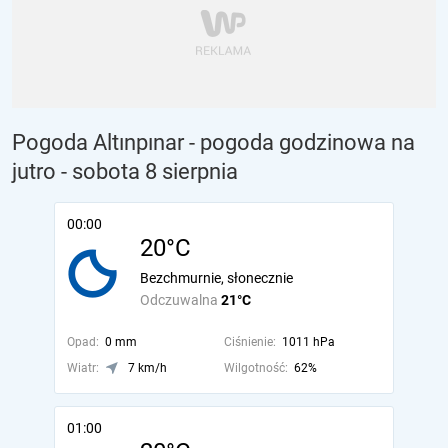
Pogoda Altınpınar - pogoda godzinowa na
jutro
- sobota 8 sierpnia
00:00
20°C
Bezchmurnie, słonecznie
Odczuwalna
21°C
Opad:
0 mm
Ciśnienie:
1011 hPa
Wiatr:
7 km/h
Wilgotność:
62%
01:00