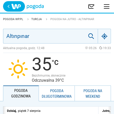
Trwa ładowanie
POLSKA
POGODA WP.PL
TURCJA
POGODA NA JUTRO - ALTINPINAR
EUROPA
ŚWIAT
Aktualna pogoda, godz.
12:48
05:26
19:33
35
JAKOŚĆ POWIETRZA
Bezchmurnie, słonecznie
Odczuwalna 39°C
POGODA
POGODA
POGODA NA
GODZINOWA
DŁUGOTERMINOWA
WEEKEND