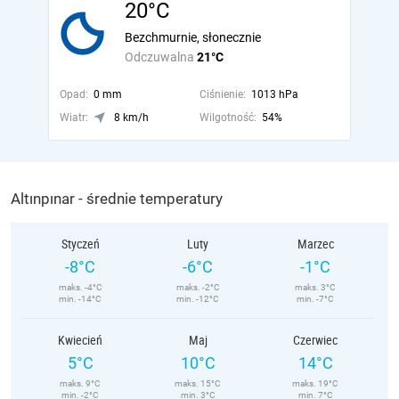
20°C
Bezchmurnie, słonecznie
Odczuwalna
21°C
Opad:
0 mm
Ciśnienie:
1013 hPa
Wiatr:
8 km/h
Wilgotność:
54%
Altınpınar - średnie temperatury
Styczeń
Luty
Marzec
-8°C
-6°C
-1°C
maks. -4°C
maks. -2°C
maks. 3°C
min. -14°C
min. -12°C
min. -7°C
Kwiecień
Maj
Czerwiec
5°C
10°C
14°C
maks. 9°C
maks. 15°C
maks. 19°C
min. -2°C
min. 3°C
min. 7°C