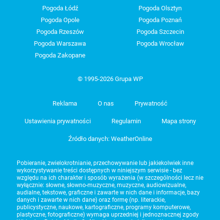
Pogoda Łódź
Pogoda Olsztyn
Pogoda Opole
Pogoda Poznań
Pogoda Rzeszów
Pogoda Szczecin
Pogoda Warszawa
Pogoda Wrocław
Pogoda Zakopane
© 1995-2026 Grupa WP
Reklama
O nas
Prywatność
Ustawienia prywatności
Regulamin
Mapa strony
Źródło danych: WeatherOnline
Pobieranie, zwielokrotnianie, przechowywanie lub jakiekolwiek inne
wykorzystywanie treści dostępnych w niniejszym serwisie - bez
względu na ich charakter i sposób wyrażenia (w szczególności lecz nie
wyłącznie: słowne, słowno-muzyczne, muzyczne, audiowizualne,
audialne, tekstowe, graficzne i zawarte w nich dane i informacje, bazy
danych i zawarte w nich dane) oraz formę (np. literackie,
publicystyczne, naukowe, kartograficzne, programy komputerowe,
plastyczne, fotograficzne) wymaga uprzedniej i jednoznacznej zgody