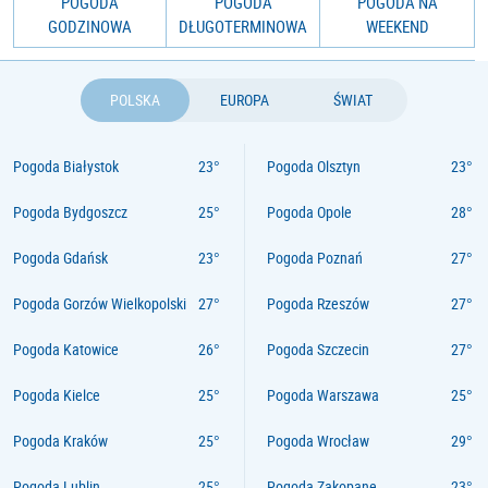
POGODA
POGODA
POGODA NA
GODZINOWA
DŁUGOTERMINOWA
WEEKEND
POLSKA
EUROPA
ŚWIAT
Pogoda Białystok
Pogoda Olsztyn
Pogoda Bydgoszcz
Pogoda Opole
Pogoda Gdańsk
Pogoda Poznań
Pogoda Gorzów Wielkopolski
Pogoda Rzeszów
Pogoda Katowice
Pogoda Szczecin
Pogoda Kielce
Pogoda Warszawa
Pogoda Kraków
Pogoda Wrocław
Pogoda Lublin
Pogoda Zakopane