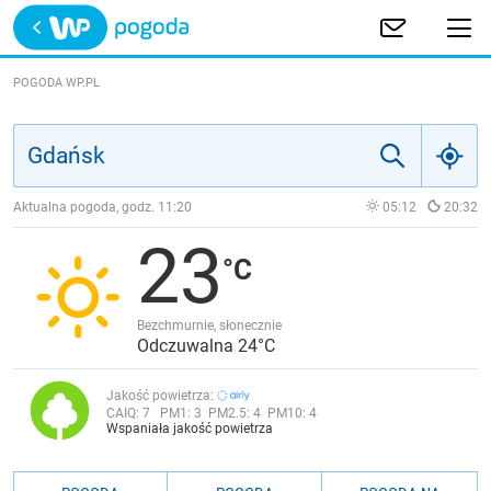
Trwa ładowanie
POLSKA
POGODA WP.PL
EUROPA
ŚWIAT
Aktualna pogoda, godz.
11:20
05:12
20:32
23
JAKOŚĆ POWIETRZA
Bezchmurnie, słonecznie
Odczuwalna 24°C
Jakość powietrza:
CAIQ:
7
PM1:
3
PM2.5:
4
PM10:
4
Wspaniała jakość powietrza