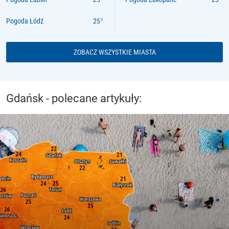
Pogoda Łódź
ZOBACZ WSZYSTKIE MIASTA
Gdańsk - polecane artykuły: