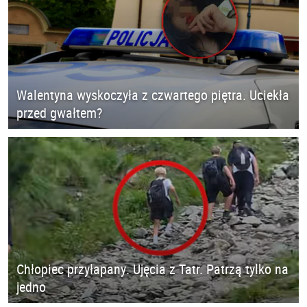
Walentyna wyskoczyła z czwartego piętra. Uciekła
przed gwałtem?
Chłopiec przyłapany. Ujęcia z Tatr. Patrzą tylko na
jedno