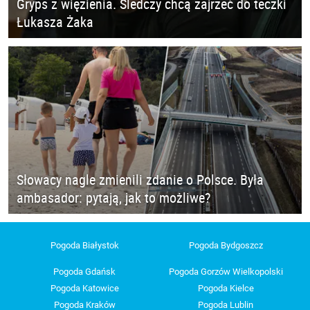
Gryps z więzienia. Śledczy chcą zajrzeć do teczki
Łukasza Żaka
Słowacy nagle zmienili zdanie o Polsce. Była
ambasador: pytają, jak to możliwe?
Pogoda Białystok
Pogoda Bydgoszcz
Pogoda Gdańsk
Pogoda Gorzów Wielkopolski
Pogoda Katowice
Pogoda Kielce
Pogoda Kraków
Pogoda Lublin