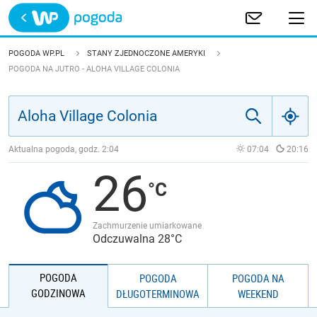
Trwa ładowanie
POLSKA
POGODA WP.PL
STANY ZJEDNOCZONE AMERYKI
POGODA NA JUTRO - ALOHA VILLAGE COLONIA
EUROPA
ŚWIAT
Aktualna pogoda, godz.
2:04
07:04
20:16
JAKOŚĆ POWIETRZA
26
Zachmurzenie umiarkowane
Odczuwalna 28°C
POGODA
POGODA
POGODA NA
GODZINOWA
DŁUGOTERMINOWA
WEEKEND