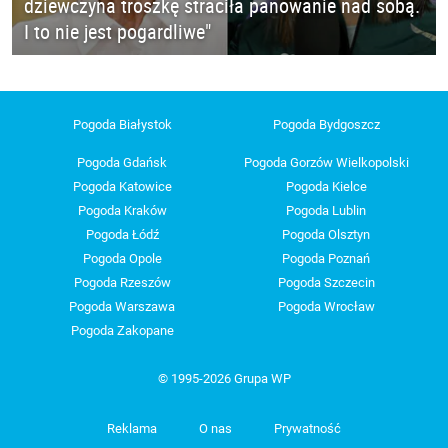
dziewczyna troszkę straciła panowanie nad sobą.
I to nie jest pogardliwe"
Pogoda Białystok
Pogoda Bydgoszcz
Pogoda Gdańsk
Pogoda Gorzów Wielkopolski
Pogoda Katowice
Pogoda Kielce
Pogoda Kraków
Pogoda Lublin
Pogoda Łódź
Pogoda Olsztyn
Pogoda Opole
Pogoda Poznań
Pogoda Rzeszów
Pogoda Szczecin
Pogoda Warszawa
Pogoda Wrocław
Pogoda Zakopane
© 1995-2026 Grupa WP
Reklama
O nas
Prywatność