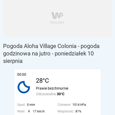
Pogoda Aloha Village Colonia - pogoda
godzinowa na jutro
- poniedziałek 10
sierpnia
00:00
28°C
Prawie bezchmurnie
Odczuwalna
30°C
Opad:
0 mm
Ciśnienie:
1014 hPa
Wiatr:
17 km/h
Wilgotność:
81%