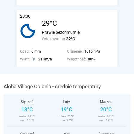
23:00
29°C
Prawie bezchmurnie
Odczuwalna
32°C
Opad:
0 mm
Ciśnienie:
1015 hPa
Wiatr:
21 km/h
Wilgotność:
80%
Aloha Village Colonia - średnie temperatury
Styczeń
Luty
Marzec
18°C
19°C
20°C
maks. 21°C
maks. 21°C
maks. 23°C
min. 16°C
min. 17°C
min. 19°C
Kwiecień
Maj
Czerwiec