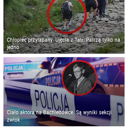
Chłopiec przyłapany. Ujęcia z Tatr. Patrzą tylko na
jedno
Ciało aktora na Bachledówce. Są wyniki sekcji
zwłok