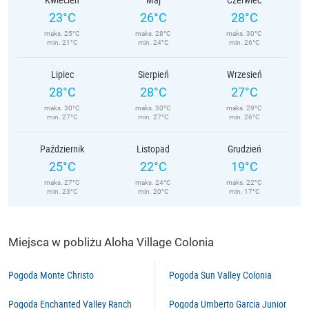
23°C
26°C
28°C
maks. 25°C
maks. 28°C
maks. 30°C
min. 21°C
min. 24°C
min. 26°C
Lipiec
Sierpień
Wrzesień
28°C
28°C
27°C
maks. 30°C
maks. 30°C
maks. 29°C
min. 27°C
min. 27°C
min. 26°C
Październik
Listopad
Grudzień
25°C
22°C
19°C
maks. 27°C
maks. 24°C
maks. 22°C
min. 23°C
min. 20°C
min. 17°C
Miejsca w pobliżu Aloha Village Colonia
Pogoda Monte Christo
Pogoda Sun Valley Colonia
Pogoda Enchanted Valley Ranch
Pogoda Umberto Garcia Junior