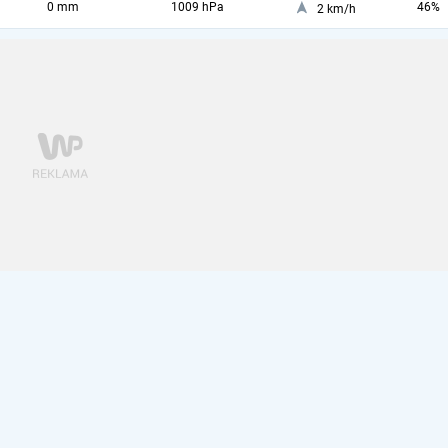
0 mm
1009 hPa
46%
2 km/h