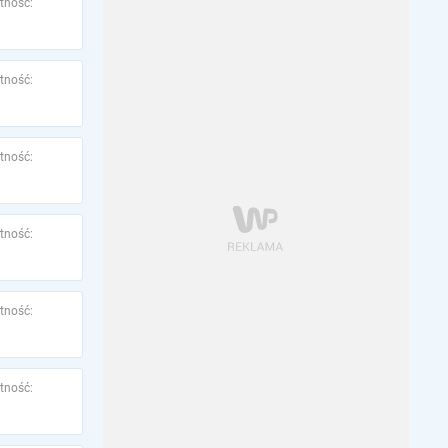
tność:
tność:
tność:
tność:
tność:
tność: