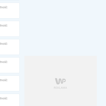
tność:
tność:
tność:
tność:
tność:
tność: