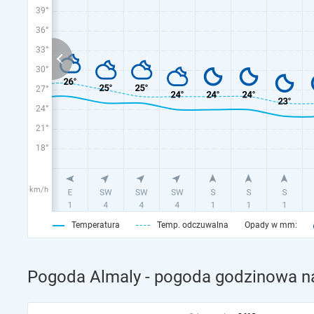
39°
36°
33°
30°
27°
24°
21°
18°
km/h
Temperatura
Temp. odczuwalna
Opady w mm:
Pogoda Almaly - pogoda godzinowa na