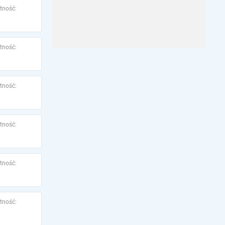
tność:
tność:
tność:
tność:
tność:
tność: