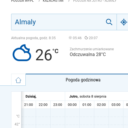
POGODA WP.PL
KAZACHSTAN
POGODA NA JUTRO - ALMALY
Aktualna pogoda, godz.
8:35
05:46
20:07
26
Zachmurzenie umiarkowane
Odczuwalna 28°C
Pogoda godzinowa
°C
42°