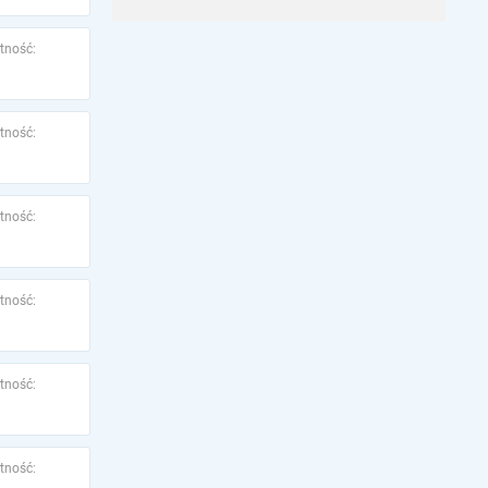
tność:
tność:
tność:
tność:
tność:
tność: