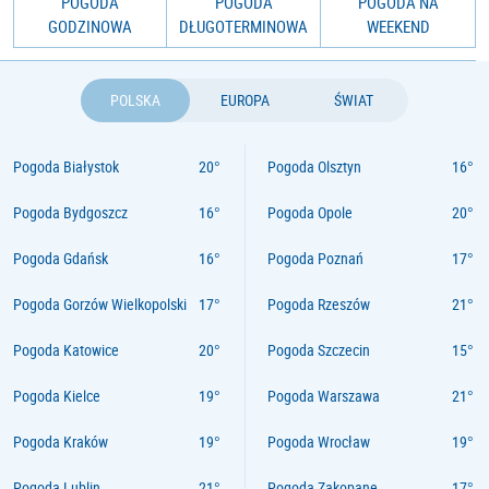
POGODA
POGODA
POGODA NA
GODZINOWA
DŁUGOTERMINOWA
WEEKEND
POLSKA
EUROPA
ŚWIAT
Pogoda Białystok
Pogoda Olsztyn
Pogoda Bydgoszcz
Pogoda Opole
Pogoda Gdańsk
Pogoda Poznań
Pogoda Gorzów Wielkopolski
Pogoda Rzeszów
Pogoda Katowice
Pogoda Szczecin
Pogoda Kielce
Pogoda Warszawa
Pogoda Kraków
Pogoda Wrocław
Pogoda Lublin
Pogoda Zakopane