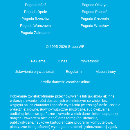
Pogoda Łódź
Pogoda Olsztyn
Pogoda Opole
Pogoda Poznań
Pogoda Rzeszów
Pogoda Szczecin
Pogoda Warszawa
Pogoda Wrocław
Pogoda Zakopane
© 1995-2026 Grupa WP
Reklama
O nas
Prywatność
Ustawienia prywatności
Regulamin
Mapa strony
Źródło danych: WeatherOnline
Pobieranie, zwielokrotnianie, przechowywanie lub jakiekolwiek inne
wykorzystywanie treści dostępnych w niniejszym serwisie - bez
względu na ich charakter i sposób wyrażenia (w szczególności lecz nie
wyłącznie: słowne, słowno-muzyczne, muzyczne, audiowizualne,
audialne, tekstowe, graficzne i zawarte w nich dane i informacje, bazy
danych i zawarte w nich dane) oraz formę (np. literackie,
publicystyczne, naukowe, kartograficzne, programy komputerowe,
plastyczne, fotograficzne) wymaga uprzedniej i jednoznacznej zgody