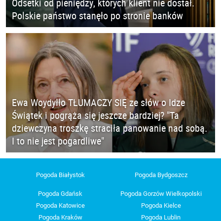
Odsetki od pieniędzy, których klient nie dostał.
Polskie państwo stanęło po stronie banków
Ewa Woydyłło TŁUMACZY SIĘ ze słów o Idze
Świątek i pogrąża się jeszcze bardziej? "Ta
dziewczyna troszkę straciła panowanie nad sobą.
I to nie jest pogardliwe"
Pogoda Białystok
Pogoda Bydgoszcz
Pogoda Gdańsk
Pogoda Gorzów Wielkopolski
Pogoda Katowice
Pogoda Kielce
Pogoda Kraków
Pogoda Lublin