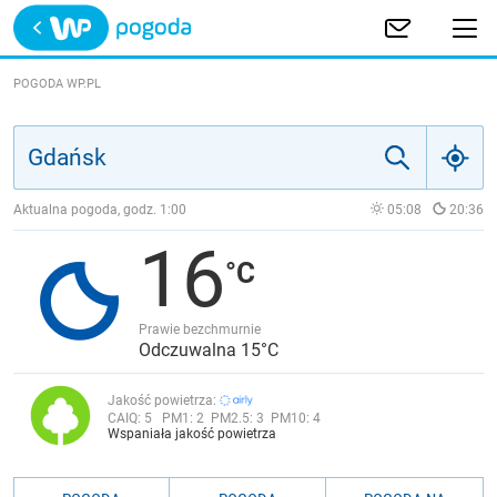
Trwa ładowanie
POLSKA
POGODA WP.PL
EUROPA
ŚWIAT
Aktualna pogoda, godz.
1:00
05:08
20:36
16
JAKOŚĆ POWIETRZA
Prawie bezchmurnie
Odczuwalna 15°C
Jakość powietrza:
CAIQ:
5
PM1:
2
PM2.5:
3
PM10:
4
Wspaniała jakość powietrza