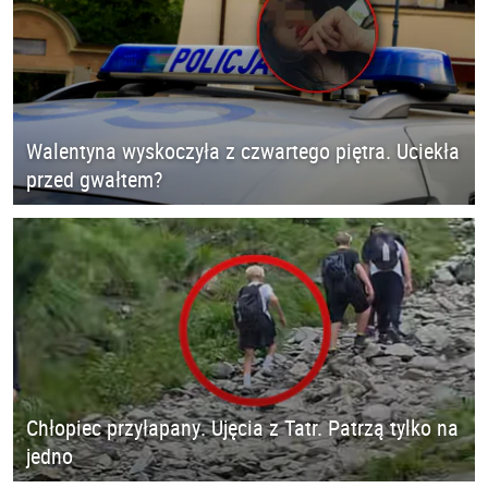
Walentyna wyskoczyła z czwartego piętra. Uciekła
przed gwałtem?
Chłopiec przyłapany. Ujęcia z Tatr. Patrzą tylko na
jedno