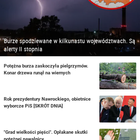
Burze spodziewane w kilkunastu województwach. Są
alerty II stopnia
Potężna burza zaskoczyła pielgrzymów.
Konar drzewa runął na wiernych
Rok prezydentury Nawrockiego, obietnice
wyborcze PiS [SKRÓT DNIA]
"Grad wielkości pięści". Opłakane skutki
potężnej nawałnicy