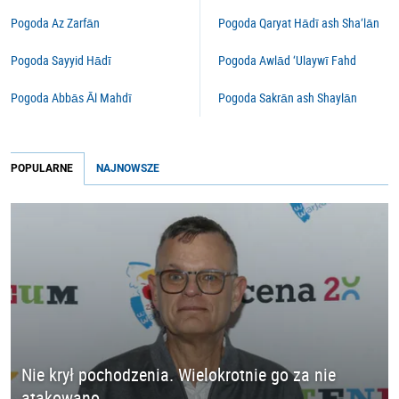
Pogoda Az Zarfān
Pogoda Qaryat Hādī ash Sha‘lān
Pogoda Sayyid Hādī
Pogoda Awlād ‘Ulaywī Fahd
Pogoda Abbās Āl Mahdī
Pogoda Sakrān ash Shaylān
POPULARNE
NAJNOWSZE
Nie krył pochodzenia. Wielokrotnie go za nie
atakowano