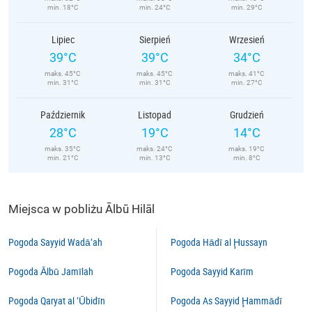
min. 18°C
min. 24°C
min. 29°C
Lipiec
Sierpień
Wrzesień
39°C
39°C
34°C
maks. 45°C
maks. 45°C
maks. 41°C
min. 31°C
min. 31°C
min. 27°C
Październik
Listopad
Grudzień
28°C
19°C
14°C
maks. 35°C
maks. 24°C
maks. 19°C
min. 21°C
min. 13°C
min. 8°C
Miejsca w pobliżu Ālbū Hilāl
Pogoda Sayyid Wadā‘ah
Pogoda Hādī al Ḩussayn
Pogoda Ālbū Jamīlah
Pogoda Sayyid Karīm
Pogoda Qaryat al ‘Ūbidīn
Pogoda As Sayyid Ḩammādī