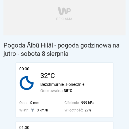
Pogoda Ālbū Hilāl - pogoda godzinowa na
jutro
- sobota 8 sierpnia
00:00
32°C
Bezchmurnie, słonecznie
Odczuwalna
35°C
Opad:
0 mm
Ciśnienie:
999 hPa
Wiatr:
3 km/h
Wilgotność:
27%
01:00