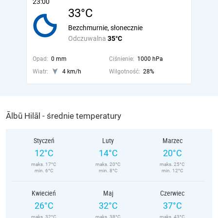
23:00
33°C
Bezchmurnie, słonecznie
Odczuwalna
35°C
Opad:
0 mm
Ciśnienie:
1000 hPa
Wiatr:
4 km/h
Wilgotność:
28%
Ālbū Hilāl - średnie temperatury
Styczeń
Luty
Marzec
12°C
14°C
20°C
maks. 17°C
maks. 20°C
maks. 25°C
min. 6°C
min. 8°C
min. 12°C
Kwiecień
Maj
Czerwiec
26°C
32°C
37°C
maks. 32°C
maks. 38°C
maks. 43°C