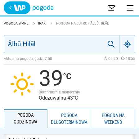
Trwa ładowanie
POLSKA
POGODA WP.PL
IRAK
POGODA NA JUTRO - ĀLBŪ HILĀL
EUROPA
ŚWIAT
Aktualna pogoda, godz.
7:50
05:20
18:55
39
JAKOŚĆ POWIETRZA
Bezchmurnie, słonecznie
Odczuwalna 43°C
POGODA
POGODA
POGODA NA
GODZINOWA
DŁUGOTERMINOWA
WEEKEND