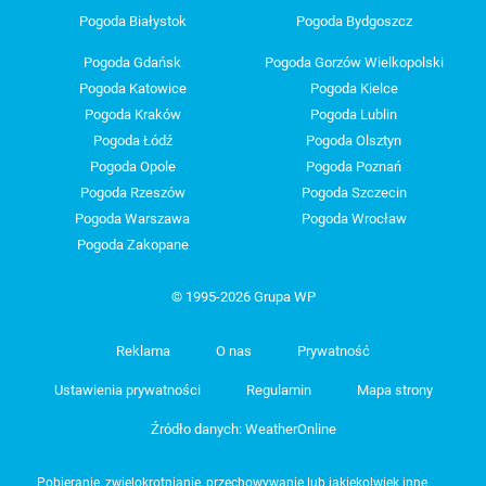
Pogoda Białystok
Pogoda Bydgoszcz
Pogoda Gdańsk
Pogoda Gorzów Wielkopolski
Pogoda Katowice
Pogoda Kielce
Pogoda Kraków
Pogoda Lublin
Pogoda Łódź
Pogoda Olsztyn
Pogoda Opole
Pogoda Poznań
Pogoda Rzeszów
Pogoda Szczecin
Pogoda Warszawa
Pogoda Wrocław
Pogoda Zakopane
© 1995-2026 Grupa WP
Reklama
O nas
Prywatność
Ustawienia prywatności
Regulamin
Mapa strony
Źródło danych: WeatherOnline
Pobieranie, zwielokrotnianie, przechowywanie lub jakiekolwiek inne