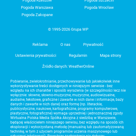
Pogoda Rzeszów
Pogoda Szczecin
Pogoda Warszawa
Pogoda Wrocław
Pogoda Zakopane
© 1995-2026 Grupa WP
Reklama
O nas
Prywatność
Ustawienia prywatności
Regulamin
Mapa strony
Źródło danych: WeatherOnline
Pobieranie, zwielokrotnianie, przechowywanie lub jakiekolwiek inne
wykorzystywanie treści dostępnych w niniejszym serwisie - bez
względu na ich charakter i sposób wyrażenia (w szczególności lecz nie
wyłącznie: słowne, słowno-muzyczne, muzyczne, audiowizualne,
audialne, tekstowe, graficzne i zawarte w nich dane i informacje, bazy
danych i zawarte w nich dane) oraz formę (np. literackie,
publicystyczne, naukowe, kartograficzne, programy komputerowe,
plastyczne, fotograficzne) wymaga uprzedniej i jednoznacznej zgody
Wirtualna Polska Media Spółka Akcyjna z siedzibą w Warszawie,
będącej właścicielem niniejszego serwisu, bez względu na sposób ich
eksploracji i wykorzystaną metodę (manualną lub zautomatyzowaną
technikę, w tym z użyciem programów uczenia maszynowego lub
sztucznej inteligencji). Powyższe zastrzeżenie nie dotyczy