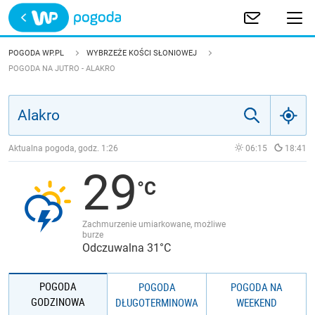
Trwa ładowanie
POLSKA
POGODA WP.PL
WYBRZEŻE KOŚCI SŁONIOWEJ
POGODA NA JUTRO - ALAKRO
EUROPA
ŚWIAT
Aktualna pogoda, godz.
1:26
06:15
18:41
JAKOŚĆ POWIETRZA
29
Zachmurzenie umiarkowane, możliwe
burze
Odczuwalna 31°C
POGODA
POGODA
POGODA NA
GODZINOWA
DŁUGOTERMINOWA
WEEKEND