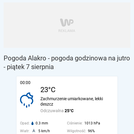
Pogoda Alakro - pogoda godzinowa na jutro
- piątek 7 sierpnia
00:00
23°C
Zachmurzenie umiarkowane, lekki
deszcz
Odczuwalna
25°C
Opad:
0.3 mm
Ciśnienie:
1013 hPa
Wiatr:
5 km/h
Wilgotność:
96%