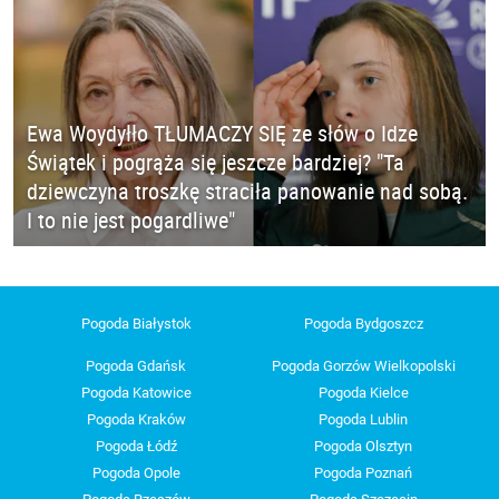
Ewa Woydyłło TŁUMACZY SIĘ ze słów o Idze
Świątek i pogrąża się jeszcze bardziej? "Ta
dziewczyna troszkę straciła panowanie nad sobą.
I to nie jest pogardliwe"
Pogoda Białystok
Pogoda Bydgoszcz
Pogoda Gdańsk
Pogoda Gorzów Wielkopolski
Pogoda Katowice
Pogoda Kielce
Pogoda Kraków
Pogoda Lublin
Pogoda Łódź
Pogoda Olsztyn
Pogoda Opole
Pogoda Poznań