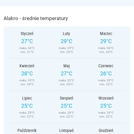
Alakro - średnie temperatury
Styczeń
Luty
Marzec
27°C
29°C
29°C
maks. 34°C
maks. 35°C
maks. 34°C
min. 21°C
min. 23°C
min. 24°C
Kwiecień
Maj
Czerwiec
28°C
27°C
26°C
maks. 33°C
maks. 32°C
maks. 30°C
min. 24°C
min. 24°C
min. 23°C
Lipiec
Sierpień
Wrzesień
25°C
25°C
25°C
maks. 29°C
maks. 28°C
maks. 29°C
min. 22°C
min. 22°C
min. 22°C
Październik
Listopad
Grudzień