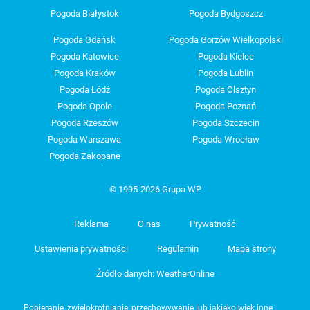
Pogoda Białystok
Pogoda Bydgoszcz
Pogoda Gdańsk
Pogoda Gorzów Wielkopolski
Pogoda Katowice
Pogoda Kielce
Pogoda Kraków
Pogoda Lublin
Pogoda Łódź
Pogoda Olsztyn
Pogoda Opole
Pogoda Poznań
Pogoda Rzeszów
Pogoda Szczecin
Pogoda Warszawa
Pogoda Wrocław
Pogoda Zakopane
© 1995-2026 Grupa WP
Reklama
O nas
Prywatność
Ustawienia prywatności
Regulamin
Mapa strony
Źródło danych: WeatherOnline
Pobieranie, zwielokrotnianie, przechowywanie lub jakiekolwiek inne