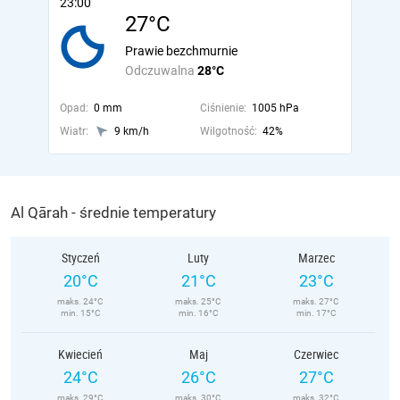
23:00
27°C
Prawie bezchmurnie
Odczuwalna
28°C
Opad:
0 mm
Ciśnienie:
1005 hPa
Wiatr:
9 km/h
Wilgotność:
42%
Al Qārah - średnie temperatury
Styczeń
Luty
Marzec
20°C
21°C
23°C
maks. 24°C
maks. 25°C
maks. 27°C
min. 15°C
min. 16°C
min. 17°C
Kwiecień
Maj
Czerwiec
24°C
26°C
27°C
maks. 29°C
maks. 30°C
maks. 32°C