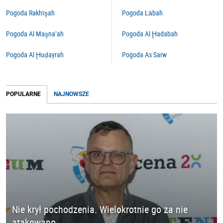
Pogoda Rakhīşah
Pogoda Lābah
Pogoda Al Maşna‘ah
Pogoda Al Ḩadabah
Pogoda Al Ḩuḑayrah
Pogoda As Sarw
POPULARNE
NAJNOWSZE
Nie krył pochodzenia. Wielokrotnie go za nie
atakowano