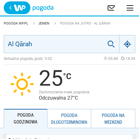
Trwa ładowanie
POLSKA
POGODA WP.PL
JEMEN
POGODA NA JUTRO - AL QĀRAH
EUROPA
ŚWIAT
Aktualna pogoda, godz.
5:02
05:48
18:34
25
JAKOŚĆ POWIETRZA
Zachmurzenie małe, pogodnie
Odczuwalna 27°C
POGODA
POGODA
POGODA NA
GODZINOWA
DŁUGOTERMINOWA
WEEKEND