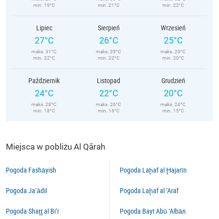
min. 19°C
min. 21°C
min. 22°C
Lipiec
Sierpień
Wrzesień
27°C
26°C
25°C
maks. 31°C
maks. 29°C
maks. 29°C
min. 22°C
min. 22°C
min. 20°C
Październik
Listopad
Grudzień
24°C
22°C
20°C
maks. 28°C
maks. 26°C
maks. 24°C
min. 18°C
min. 16°C
min. 15°C
Miejsca w pobliżu Al Qārah
Pogoda Fashāyish
Pogoda Laḩaf al Ḩajarīn
Pogoda Ja‘ādil
Pogoda Laḩaf al ‘Araf
Pogoda Shaţţ al Bi’r
Pogoda Bayt Abū ‘Albān