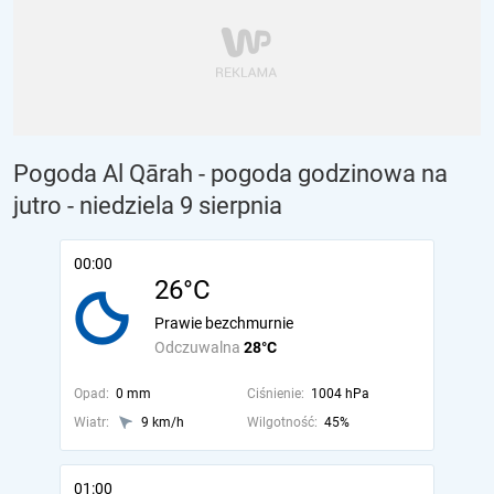
Pogoda Al Qārah - pogoda godzinowa na
jutro
- niedziela 9 sierpnia
00:00
26°C
Prawie bezchmurnie
Odczuwalna
28°C
Opad:
0 mm
Ciśnienie:
1004 hPa
Wiatr:
9 km/h
Wilgotność:
45%
01:00