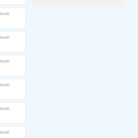
tność:
tność:
tność:
tność:
tność:
tność: