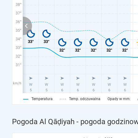
38°
37°
36°
35°
34°
33°
32°
31°
km/h
Temperatura
Temp. odczuwalna
Opady w mm:
Pogoda Al Qāḑiyah - pogoda godzinow