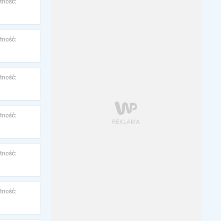
tność:
tność:
tność:
tność:
tność:
tność: