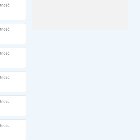
tność:
tność:
tność:
tność:
tność:
tność: