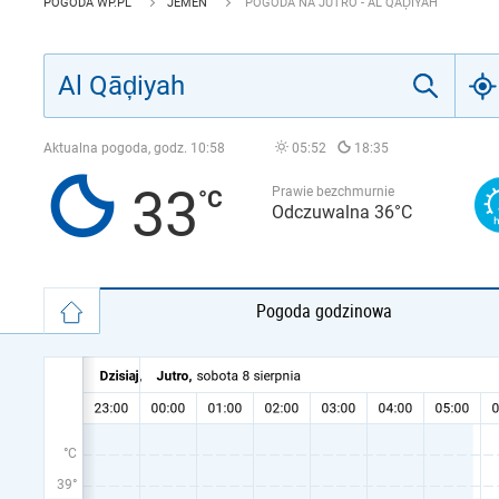
POGODA WP.PL
JEMEN
POGODA NA JUTRO - AL QĀḐIYAH
Aktualna pogoda, godz.
10:58
05:52
18:35
33
Prawie bezchmurnie
Odczuwalna 36°C
Pogoda godzinowa
°C
39°