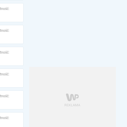
tność:
tność:
tność:
tność:
tność:
tność: