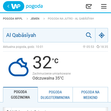
Trwa ładowanie
POLSKA
POGODA WP.PL
JEMEN
POGODA NA JUTRO - AL QABĀSĪYAH
EUROPA
ŚWIAT
Aktualna pogoda, godz.
10:01
05:53
18:35
32
JAKOŚĆ POWIETRZA
Zachmurzenie umiarkowane
Odczuwalna 35°C
POGODA
POGODA
POGODA NA
GODZINOWA
DŁUGOTERMINOWA
WEEKEND