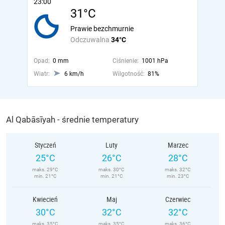
23:00
31°C
Prawie bezchmurnie
Odczuwalna
34°C
Opad:
0 mm
Ciśnienie:
1001 hPa
Wiatr:
6 km/h
Wilgotność:
81%
Al Qabāsīyah - średnie temperatury
Styczeń
Luty
Marzec
25°C
26°C
28°C
maks. 29°C
maks. 30°C
maks. 32°C
min. 21°C
min. 21°C
min. 23°C
Kwiecień
Maj
Czerwiec
30°C
32°C
32°C
maks. 35°C
maks. 35°C
maks. 36°C