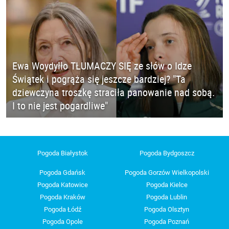
Ewa Woydyłło TŁUMACZY SIĘ ze słów o Idze
Świątek i pogrąża się jeszcze bardziej? "Ta
dziewczyna troszkę straciła panowanie nad sobą.
I to nie jest pogardliwe"
Pogoda Białystok
Pogoda Bydgoszcz
Pogoda Gdańsk
Pogoda Gorzów Wielkopolski
Pogoda Katowice
Pogoda Kielce
Pogoda Kraków
Pogoda Lublin
Pogoda Łódź
Pogoda Olsztyn
Pogoda Opole
Pogoda Poznań