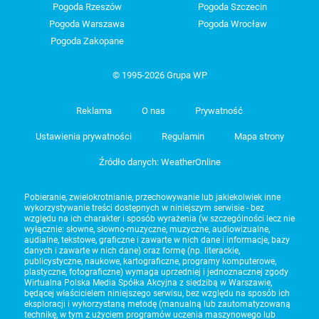
Pogoda Rzeszów
Pogoda Szczecin
Pogoda Warszawa
Pogoda Wrocław
Pogoda Zakopane
© 1995-2026 Grupa WP
Reklama
O nas
Prywatność
Ustawienia prywatności
Regulamin
Mapa strony
Źródło danych: WeatherOnline
Pobieranie, zwielokrotnianie, przechowywanie lub jakiekolwiek inne
wykorzystywanie treści dostępnych w niniejszym serwisie - bez
względu na ich charakter i sposób wyrażenia (w szczególności lecz nie
wyłącznie: słowne, słowno-muzyczne, muzyczne, audiowizualne,
audialne, tekstowe, graficzne i zawarte w nich dane i informacje, bazy
danych i zawarte w nich dane) oraz formę (np. literackie,
publicystyczne, naukowe, kartograficzne, programy komputerowe,
plastyczne, fotograficzne) wymaga uprzedniej i jednoznacznej zgody
Wirtualna Polska Media Spółka Akcyjna z siedzibą w Warszawie,
będącej właścicielem niniejszego serwisu, bez względu na sposób ich
eksploracji i wykorzystaną metodę (manualną lub zautomatyzowaną
technikę, w tym z użyciem programów uczenia maszynowego lub