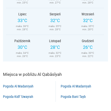
min. 25°C
min. 27°C
min. 28°C
Lipiec
Sierpień
Wrzesień
33°C
32°C
32°C
maks. 36°C
maks. 35°C
maks. 35°C
min. 28°C
min. 28°C
min. 28°C
Październik
Listopad
Grudzień
30°C
28°C
26°C
maks. 34°C
maks. 32°C
maks. 30°C
min. 26°C
min. 23°C
min. 22°C
Miejsca w pobliżu Al Qabāsīyah
Pogoda Al Madanīyah
Pogoda Al Madanīyah
Pogoda Kidf ‘Uwayrah
Pogoda Banī Tayb