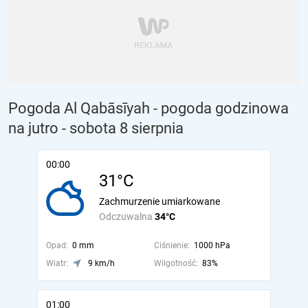
Pogoda Al Qabāsīyah - pogoda godzinowa
na jutro
- sobota 8 sierpnia
00:00
31°C
Zachmurzenie umiarkowane
Odczuwalna
34°C
Opad:
0 mm
Ciśnienie:
1000 hPa
Wiatr:
9 km/h
Wilgotność:
83%
01:00