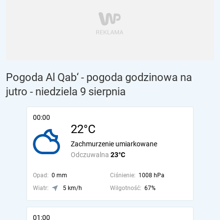
Pogoda Al Qab‘ - pogoda godzinowa na
jutro
- niedziela 9 sierpnia
00:00
22°C
Zachmurzenie umiarkowane
Odczuwalna
23°C
Opad:
0 mm
Ciśnienie:
1008 hPa
Wiatr:
5 km/h
Wilgotność:
67%
01:00