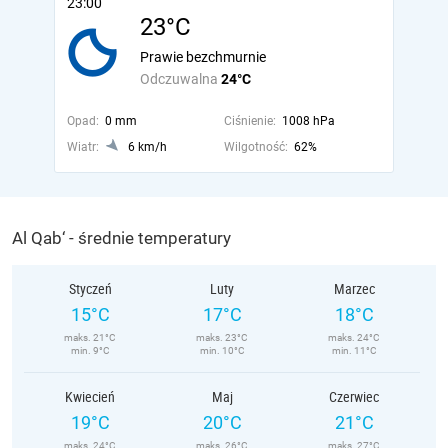
23:00
23°C
Prawie bezchmurnie
Odczuwalna
24°C
Opad:
0 mm
Ciśnienie:
1008 hPa
Wiatr:
6 km/h
Wilgotność:
62%
Al Qab‘ - średnie temperatury
Styczeń
Luty
Marzec
15°C
17°C
18°C
maks. 21°C
maks. 23°C
maks. 24°C
min. 9°C
min. 10°C
min. 11°C
Kwiecień
Maj
Czerwiec
19°C
20°C
21°C
maks. 24°C
maks. 26°C
maks. 27°C