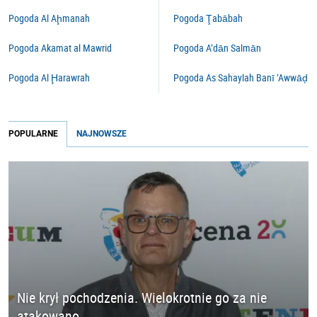
Pogoda Al Aḩmanah
Pogoda Ţabābah
Pogoda Akamat al Mawrid
Pogoda A‘dān Salmān
Pogoda Al Ḩarawrah
Pogoda As Sahaylah Banī ‘Awwāḑ
POPULARNE
NAJNOWSZE
Nie krył pochodzenia. Wielokrotnie go za nie
atakowano