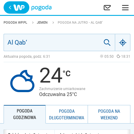
Trwa ładowanie
POLSKA
POGODA WP.PL
JEMEN
POGODA NA JUTRO - AL QAB‘
EUROPA
ŚWIAT
Aktualna pogoda, godz.
6:31
05:50
18:31
24
JAKOŚĆ POWIETRZA
Zachmurzenie umiarkowane
Odczuwalna 25°C
POGODA
POGODA
POGODA NA
GODZINOWA
DŁUGOTERMINOWA
WEEKEND