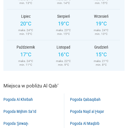
min. 13°C
min. 14°C
min. 15°C
Lipiec
Sierpień
Wrzesień
20°C
19°C
19°C
maks. 24°C
maks. 23°C
maks. 24°C
min. 15°C
min. 15°C
min. 13°C
Październik
Listopad
Grudzień
17°C
16°C
15°C
maks. 24°C
maks. 22°C
maks. 21°C
min. 11°C
min. 9°C
min. 8°C
Miejsca w pobliżu Al Qab‘
Pogoda Al Khirbah
Pogoda Qabāqibah
Pogoda Mijhim Sa‘īd
Pogoda Najd al Ḩajar
Pogoda Şirwāḩ
Pogoda Al Maqbīb