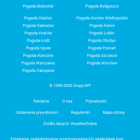
Pogoda Białystok
Pogoda Bydgoszcz
Pogoda Gdańsk
Pogoda Gorzów Wielkopolski
Pogoda Katowice
Pogoda Kielce
Pogoda Kraków
Pogoda Lublin
Pogoda Łódź
Pogoda Olsztyn
Pogoda Opole
Pogoda Poznań
Pogoda Rzeszów
Pogoda Szczecin
Pogoda Warszawa
Pogoda Wrocław
Pogoda Zakopane
© 1995-2026 Grupa WP
Reklama
O nas
Prywatność
Ustawienia prywatności
Regulamin
Mapa strony
Źródło danych: WeatherOnline
Pobieranie, zwielokrotnianie, przechowywanie lub jakiekolwiek inne