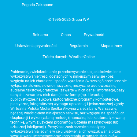
Pogoda Zakopane
© 1995-2026 Grupa WP
Reklama
O nas
Prywatność
Ustawienia prywatności
Regulamin
Mapa strony
Źródło danych: WeatherOnline
Pobieranie, zwielokrotnianie, przechowywanie lub jakiekolwiek inne
wykorzystywanie treści dostępnych w niniejszym serwisie - bez
względu na ich charakter i sposób wyrażenia (w szczególności lecz nie
wyłącznie: słowne, słowno-muzyczne, muzyczne, audiowizualne,
audialne, tekstowe, graficzne i zawarte w nich dane i informacje, bazy
danych i zawarte w nich dane) oraz formę (np. literackie,
publicystyczne, naukowe, kartograficzne, programy komputerowe,
plastyczne, fotograficzne) wymaga uprzedniej i jednoznacznej zgody
Wirtualna Polska Media Spółka Akcyjna z siedzibą w Warszawie,
będącej właścicielem niniejszego serwisu, bez względu na sposób ich
eksploracji i wykorzystaną metodę (manualną lub zautomatyzowaną
technikę, w tym z użyciem programów uczenia maszynowego lub
sztucznej inteligencji). Powyższe zastrzeżenie nie dotyczy
wykorzystywania jedynie w celu ułatwienia ich wyszukiwania przez
wyszukiwarki internetowe oraz korzystania w ramach stosunków