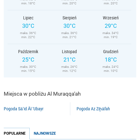
min. 18°C
min. 20°C
min. 20°C
Lipiec
Sierpień
Wrzesień
30°C
30°C
29°C
maks. 36°C
maks. 36°C
maks. 34°C
min. 22°C
min. 21°C
min. 19°C
Październik
Listopad
Grudzień
25°C
21°C
18°C
maks. 30°C
maks. 26°C
maks. 24°C
min. 15°C
min. 12°C
min. 10°C
Miejsca w pobliżu Al Muraqqa‘ah
Pogoda Sā‘id Āl ‘Ubayr
Pogoda Az Ziḩāfah
POPULARNE
NAJNOWSZE