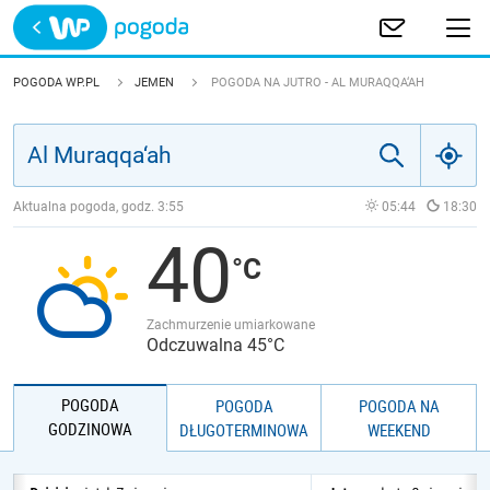
Trwa ładowanie
POLSKA
POGODA WP.PL
JEMEN
POGODA NA JUTRO - AL MURAQQA‘AH
EUROPA
ŚWIAT
Aktualna pogoda, godz.
3:55
05:44
18:30
40
JAKOŚĆ POWIETRZA
Zachmurzenie umiarkowane
Odczuwalna 45°C
POGODA
POGODA
POGODA NA
GODZINOWA
DŁUGOTERMINOWA
WEEKEND