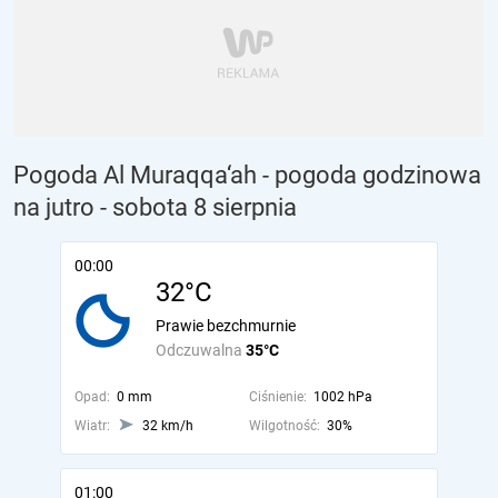
Pogoda Al Muraqqa‘ah - pogoda godzinowa
na jutro
- sobota 8 sierpnia
00:00
32°C
Prawie bezchmurnie
Odczuwalna
35°C
Opad:
0 mm
Ciśnienie:
1002 hPa
Wiatr:
32 km/h
Wilgotność:
30%
01:00