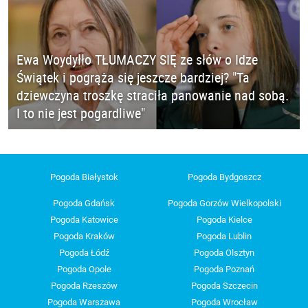
Ewa Woydyłło TŁUMACZY SIĘ ze słów o Idze
Świątek i pogrąża się jeszcze bardziej? "Ta
dziewczyna troszkę straciła panowanie nad sobą.
I to nie jest pogardliwe"
Pogoda Białystok
Pogoda Bydgoszcz
Pogoda Gdańsk
Pogoda Gorzów Wielkopolski
Pogoda Katowice
Pogoda Kielce
Pogoda Kraków
Pogoda Lublin
Pogoda Łódź
Pogoda Olsztyn
Pogoda Opole
Pogoda Poznań
Pogoda Rzeszów
Pogoda Szczecin
Pogoda Warszawa
Pogoda Wrocław