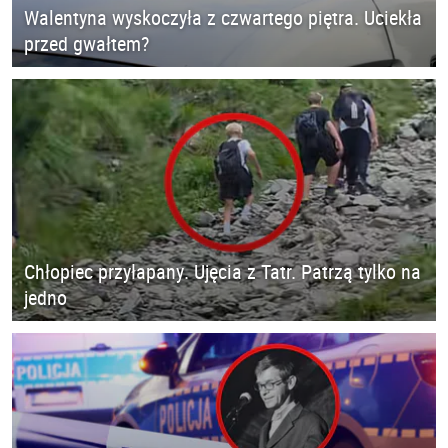
Walentyna wyskoczyła z czwartego piętra. Uciekła
przed gwałtem?
Chłopiec przyłapany. Ujęcia z Tatr. Patrzą tylko na
jedno