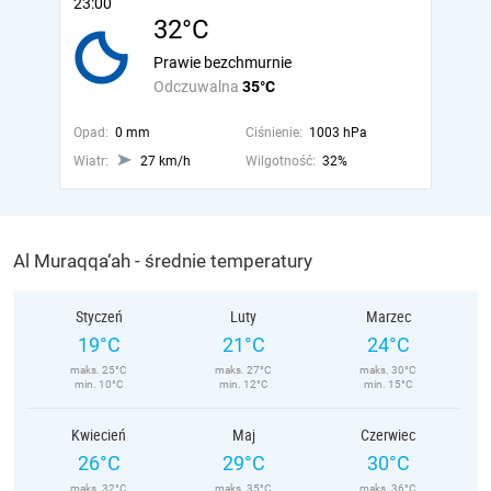
23:00
32°C
Prawie bezchmurnie
Odczuwalna
35°C
Opad:
0 mm
Ciśnienie:
1003 hPa
Wiatr:
27 km/h
Wilgotność:
32%
Al Muraqqa‘ah - średnie temperatury
Styczeń
Luty
Marzec
19°C
21°C
24°C
maks. 25°C
maks. 27°C
maks. 30°C
min. 10°C
min. 12°C
min. 15°C
Kwiecień
Maj
Czerwiec
26°C
29°C
30°C
maks. 32°C
maks. 35°C
maks. 36°C