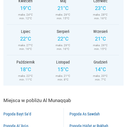
Kwiecień
Maj
Czerwiec
19°C
21°C
23°C
maks. 24°C
maks. 26°C
maks. 28°C
min. 12°C
min. 15°C
min. 16°C
Lipiec
Sierpień
Wrzesień
22°C
22°C
21°C
maks. 27°C
maks. 26°C
maks. 26°C
min. 16°C
min. 16°C
min. 15°C
Październik
Listopad
Grudzień
18°C
15°C
14°C
maks. 22°C
maks. 21°C
maks. 20°C
min. 11°C
min. 8°C
min. 7°C
Miejsca w pobliżu Al Munaqqab
Pogoda Bayt Sa‘d
Pogoda As Sawdah
Pogoda Al ‘Arūs
Pogoda Ḩāfat ar Rukbah