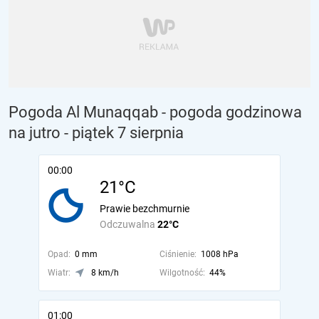
Pogoda Al Munaqqab - pogoda godzinowa
na jutro
- piątek 7 sierpnia
00:00
21°C
Prawie bezchmurnie
Odczuwalna
22°C
Opad:
0 mm
Ciśnienie:
1008 hPa
Wiatr:
8 km/h
Wilgotność:
44%
01:00