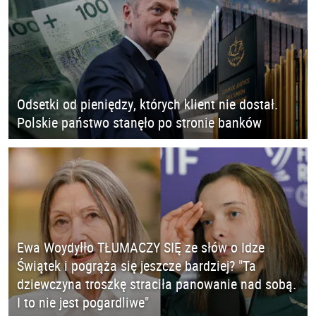
Odsetki od pieniędzy, których klient nie dostał.
Polskie państwo stanęło po stronie banków
Ewa Woydyłło TŁUMACZY SIĘ ze słów o Idze
Świątek i pogrąża się jeszcze bardziej? "Ta
dziewczyna troszkę straciła panowanie nad sobą.
I to nie jest pogardliwe"