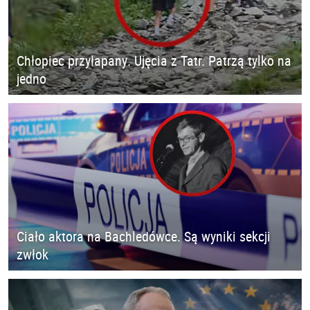
Chłopiec przyłapany. Ujęcia z Tatr. Patrzą tylko na
jedno
Ciało aktora na Bachledówce. Są wyniki sekcji
zwłok