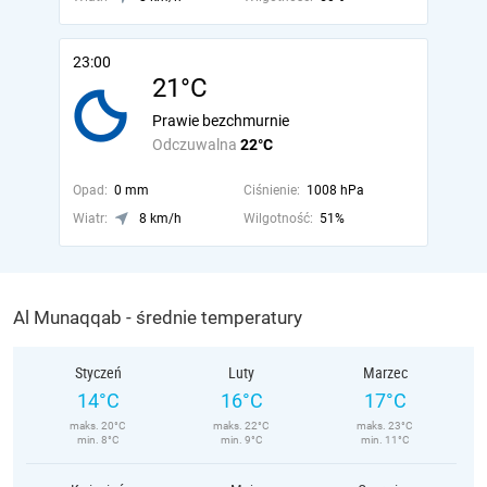
23:00
21°C
Prawie bezchmurnie
Odczuwalna
22°C
Opad:
0 mm
Ciśnienie:
1008 hPa
Wiatr:
8 km/h
Wilgotność:
51%
Al Munaqqab - średnie temperatury
Styczeń
Luty
Marzec
14°C
16°C
17°C
maks. 20°C
maks. 22°C
maks. 23°C
min. 8°C
min. 9°C
min. 11°C