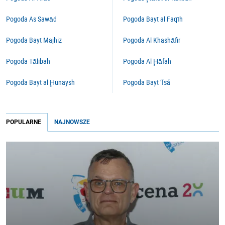
Pogoda As Sawād
Pogoda Bayt al Faqīh
Pogoda Bayt Majhiz
Pogoda Al Khashāfir
Pogoda Tālibah
Pogoda Al Ḩāfah
Pogoda Bayt al Ḩunaysh
Pogoda Bayt ‘Īsá
POPULARNE
NAJNOWSZE