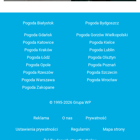
Pogoda Białystok
Pogoda Bydgoszcz
Pogoda Gdańsk
Pogoda Gorzów Wielkopolski
Pogoda Katowice
Pogoda Kielce
Pogoda Kraków
Pogoda Lublin
Pogoda Łódź
Pogoda Olsztyn
Pogoda Opole
Pogoda Poznań
Pogoda Rzeszów
Pogoda Szczecin
Pogoda Warszawa
Pogoda Wrocław
Pogoda Zakopane
© 1995-2026 Grupa WP
Reklama
O nas
Prywatność
Ustawienia prywatności
Regulamin
Mapa strony