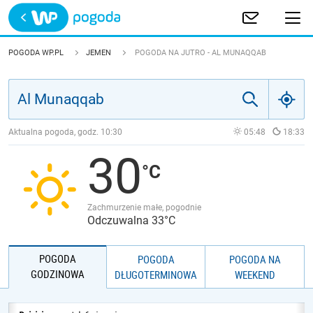
Trwa ładowanie
POLSKA
POGODA WP.PL
JEMEN
POGODA NA JUTRO - AL MUNAQQAB
EUROPA
ŚWIAT
Aktualna pogoda, godz.
10:30
05:48
18:33
30
JAKOŚĆ POWIETRZA
Zachmurzenie małe, pogodnie
Odczuwalna 33°C
POGODA
POGODA
POGODA NA
GODZINOWA
DŁUGOTERMINOWA
WEEKEND