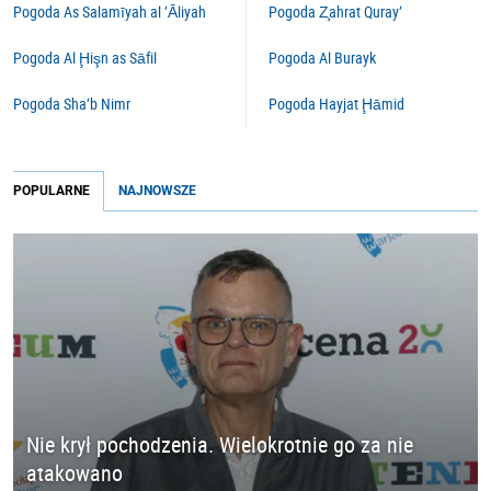
Pogoda As Salamīyah al ‘Āliyah
Pogoda Z̧ahrat Quray‘
Pogoda Al Ḩişn as Sāfil
Pogoda Al Burayk
Pogoda Sha‘b Nimr
Pogoda Hayjat Ḩāmid
POPULARNE
NAJNOWSZE
Nie krył pochodzenia. Wielokrotnie go za nie
atakowano