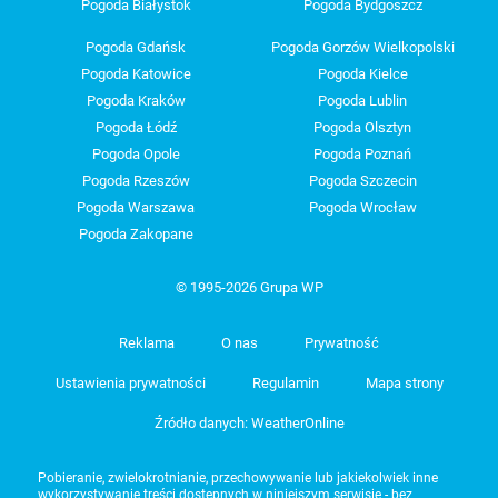
Pogoda Białystok
Pogoda Bydgoszcz
Pogoda Gdańsk
Pogoda Gorzów Wielkopolski
Pogoda Katowice
Pogoda Kielce
Pogoda Kraków
Pogoda Lublin
Pogoda Łódź
Pogoda Olsztyn
Pogoda Opole
Pogoda Poznań
Pogoda Rzeszów
Pogoda Szczecin
Pogoda Warszawa
Pogoda Wrocław
Pogoda Zakopane
© 1995-2026 Grupa WP
Reklama
O nas
Prywatność
Ustawienia prywatności
Regulamin
Mapa strony
Źródło danych: WeatherOnline
Pobieranie, zwielokrotnianie, przechowywanie lub jakiekolwiek inne
wykorzystywanie treści dostępnych w niniejszym serwisie - bez