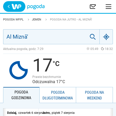
Trwa ładowanie
POLSKA
POGODA WP.PL
JEMEN
POGODA NA JUTRO - AL MIZNĀ‘
EUROPA
ŚWIAT
Aktualna pogoda, godz.
7:29
05:49
18:32
17
JAKOŚĆ POWIETRZA
Prawie bezchmurnie
Odczuwalna 17°C
POGODA
POGODA
POGODA NA
GODZINOWA
DŁUGOTERMINOWA
WEEKEND