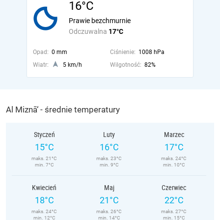
16°C
Prawie bezchmurnie
Odczuwalna
17°C
Opad:
0 mm
Ciśnienie:
1008 hPa
Wiatr:
5 km/h
Wilgotność:
82%
Al Miznā‘ - średnie temperatury
Styczeń
Luty
Marzec
15°C
16°C
17°C
maks. 21°C
maks. 23°C
maks. 24°C
min. 7°C
min. 9°C
min. 10°C
Kwiecień
Maj
Czerwiec
18°C
21°C
22°C
maks. 24°C
maks. 26°C
maks. 27°C
min. 12°C
min. 14°C
min. 15°C