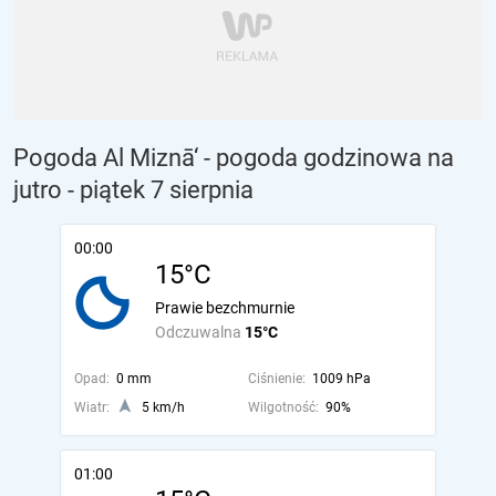
Pogoda Al Miznā‘ - pogoda godzinowa na
jutro
- piątek 7 sierpnia
00:00
15°C
Prawie bezchmurnie
Odczuwalna
15°C
Opad:
0 mm
Ciśnienie:
1009 hPa
Wiatr:
5 km/h
Wilgotność:
90%
01:00