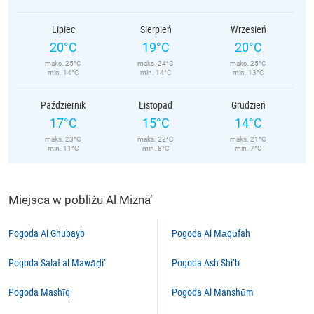
Lipiec
Sierpień
Wrzesień
20°C
19°C
20°C
maks. 25°C
maks. 24°C
maks. 25°C
min. 14°C
min. 14°C
min. 13°C
Październik
Listopad
Grudzień
17°C
15°C
14°C
maks. 23°C
maks. 22°C
maks. 21°C
min. 11°C
min. 8°C
min. 7°C
Miejsca w pobliżu Al Miznā‘
Pogoda Al Ghubayb
Pogoda Al Māqūfah
Pogoda Salaf al Mawāḑi‘
Pogoda Ash Shi‘b
Pogoda Mashīq
Pogoda Al Manshūm